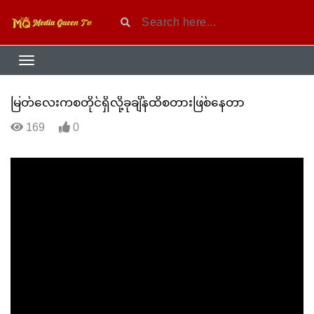
မြတ်လေးကစတိုင်ရှိလို့ခုချိန်ထိစတားဖြစ်နေတာ
169
0