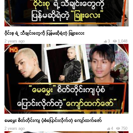
ဝိုင်းစု ရဲ့ သီချင်းတွေကို ပြန်မဆိုရဲတဲ့ ခြူးလေး
2 years ago
3
1,048
မေမွှေး စိတ်တိုင်းကျ ပုံစံပြောင်းလိုက်တဲ့ ကျော်ထက်ဇော်
2 years ago
4
750