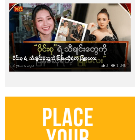
ဝိုင်းစု ရဲ့ သီချင်းတွေကို ပြန်မဆိုရဲတဲ့ ခြူးလေး
2 years ago
3
1,048