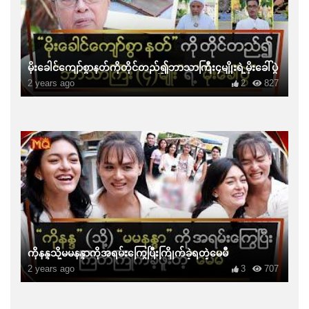
မိုးခေါင်ကျော်စွာနတ်ကိုတိုင်တည်၍ဘာသာကြီး၄မျိုးရဲ့မိုးခေါ်ပွဲ
2 years ago
2
827
ကိုနန္ဒသို့မမနန္ဒာကိုအရမ်းကြွေပြီးကြိုက်ခဲ့ရတဲ့မေမီ
2 years ago
3
707