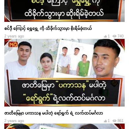
စင်ဒီ့ ကြောင့် ရွှေရွှေ့ ကို ထိခိုက်သွားမှာ စိုးရိမ်ခဲ့တယ်
2 years ago
1
740
ဇာတိမြေမှာ ပကာသန မပါတဲ့ ရော်ရွက် ရဲ့ လက်ထပ်မင်္ဂလာ
2 years ago
1
861