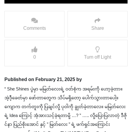
Comments
Share
0
Turn off Light
Published on February 21, 2025 by
“ She Shines ပွဲမှာ မမြတ်လေးရဲ့ ဝတ်စုံက အရမ်းကို ဟော့ခဲ့တာ။
အဲ့ဒီ့ခေတ်မှာ ဖော်တာတွေက သိပ်မရှိတော့ ပေါက်သွားတာပေါ့။
ကျောက တက်တူးကို ပြချင်လို့ ပုဝါကို ချွတ်ခဲ့တာလေ။ မမြတ်လေး
ရဲ့ Idea ကြောင့် အံ့အားသင့်ခဲ့ရတာမို့ …? ” ….. လို့ပြောပြလာတဲ့ ဒီဇို
င်နာ ပြည်စိုးအောင် နှင့် ” မြတ်လေး ” ရဲ့ ဖက်ရှင်အကြောင်း