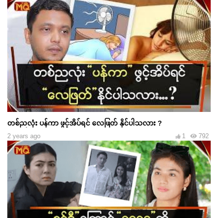
တစ်ညလုံး ပန်ကာ ဖွင့်အိပ်ရင် လေဖြတ် နိုင်ပါသလား ?
2 years ago
1
792