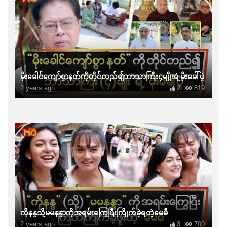
မိုးခေါင်ကျော်စွာနတ်ကိုတိုင်တည်၍ဘာသာကြီး၄မျိုးရဲ့မိုးခေါ်ပွဲ
2 years ago
2
819
ကိုနန္ဒသို့မမနန္ဒာကိုအရမ်းကြွေပြီးကြိုက်ခဲ့ရတဲ့မေမီ
2 years ago
3
700