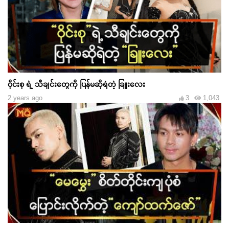
ဝိုင်းစု ရဲ့ သီချင်းတွေကို ပြန်မဆိုရဲတဲ့ ခြူးလေး
2 years ago
3
1,043