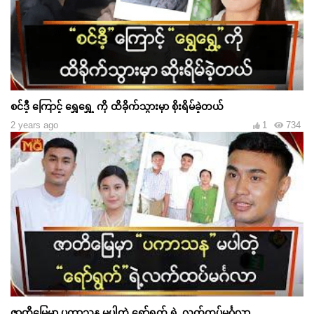
စင်ဒီ့ ကြောင့် ရွှေရွှေ့ ကို ထိခိုက်သွားမှာ စိုးရိမ်ခဲ့တယ်
2 years ago
1
734
ဇာတိမြေမှာ ပကာသန မပါတဲ့ ရော်ရွက် ရဲ့ လက်ထပ်မင်္ဂလာ