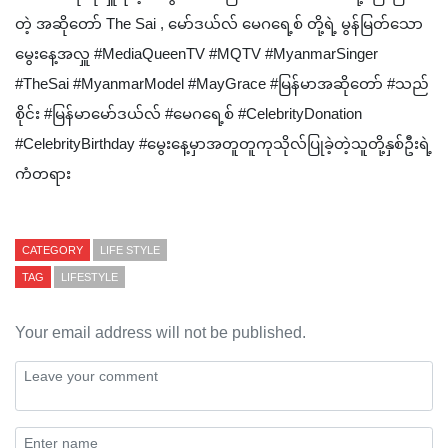
တဲ့ အဆိုတော် The Sai , မော်ဒယ်လ် မေဂရေ့စ် တို့ရဲ့ မွန်မြတ်သော
မွေးနေ့အလှူ #MediaQueenTV #MQTV #MyanmarSinger
#TheSai #MyanmarModel #MayGrace #မြန်မာအဆိုတော် #သည်
စိုင်း #မြန်မာမော်ဒယ်လ် #မေဂရေ့စ် #CelebrityDonation
#CelebrityBirthday #မွေးနေ့မှာအတူတူကုသိုလ်ပြုခဲ့တဲ့သူတို့နှစ်ဦးရဲ့
ကံတရား
CATEGORY
LIFE STYLE
TAG
LIFESTYLE
Your email address will not be published.