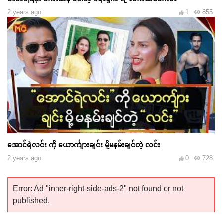
2 years ago
1
855
အောင်ရဲလင်း ကို ယောင်္ကျားချင်း မို့မနမ်းချင်တဲ့ လင်း
2 years ago
0
728
Error: Ad "inner-right-side-ads-2" not found or not
published.