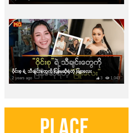
ဝိုင်းစု ရဲ့ သီချင်းတွေကို ပြန်မဆိုရဲတဲ့ ခြူးလေး
2 years ago
3
1,043