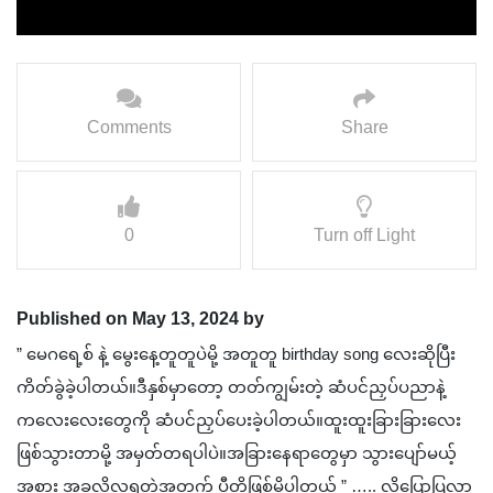
Comments
Share
0
Turn off Light
Published on May 13, 2024 by
” မေဂရေ့စ် နဲ့ မွေးနေ့တူတူပဲမို့ အတူတူ birthday song လေးဆိုပြီး
ကိတ်ခွဲခဲ့ပါတယ်။ဒီနှစ်မှာတော့ တတ်ကျွမ်းတဲ့ ဆံပင်ညှပ်ပညာနဲ့
ကလေးလေးတွေကို ဆံပင်ညှပ်ပေးခဲ့ပါတယ်။ထူးထူးခြားခြားလေး
ဖြစ်သွားတာမို့ အမှတ်တရပါပဲ။အခြားနေရာတွေမှာ သွားပျော်မယ့်
အစား အခုလိုလှူရတဲ့အတွက် ပီတိဖြစ်မိပါတယ် ” ….. လို့ပြောပြလာ