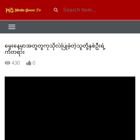
မွေးနေ့မှာအတူတူကုသိုလ်ပြုခဲ့တဲ့သူတို့နှစ်ဦးရဲ့
ကံတရား
430
0