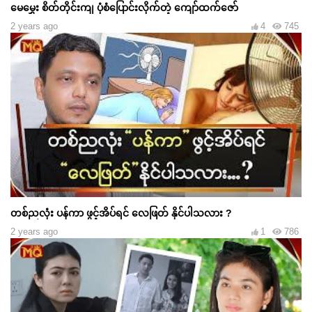
မေမွှေး စိတ်တိုင်းကျ ပုံစံပြောင်းလိုက်တဲ့ ကျော်ထက်ဇော်
2 years ago
4
745
တစ်ညလုံး ပန်ကာ ဖွင့်အိပ်ရင် လေဖြတ် နိုင်ပါသလား ?
2 years ago
1
786