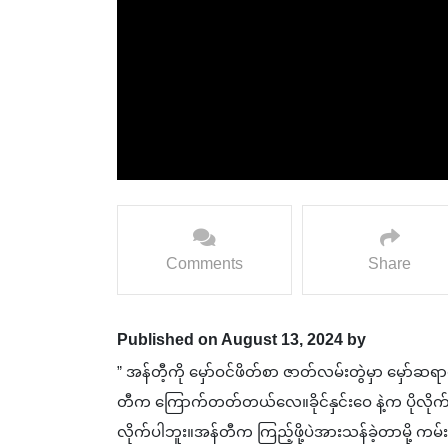
Comments
Share
Published on August 13, 2024 by
” အန်တီ့ကို မှော်ဝင်ဖိတ်စာ ဇာတ်လမ်းတွဲမှာ မှော်ဆရာမ
တီက ကြောက်တတ်တယ်လေ။ခိုင်နှင်းဝေ နဲ့က ပိုလိုက်ဖ
လိုက်ပါဘူး။အန်တီက ကြည့်ဖို့ပဲအားသန်ခဲ့တာမို့ ကမ