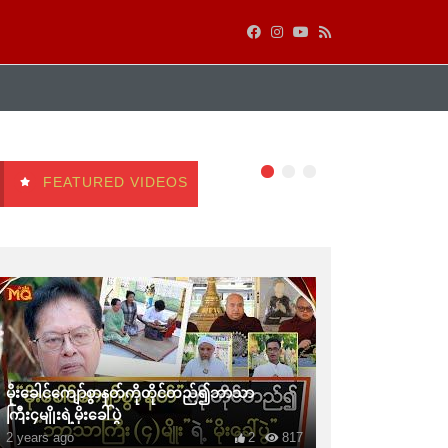
FEATURED VIDEOS
မိုးခေါင်ကျော်စွာနတ်ကိုတိုင်တည်၍ဘာသာ
ကြီး၄မျိုးရဲ့မိုးခေါ်ပွဲ
2 years ago
2
817