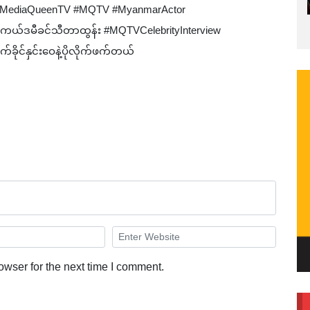
်း #MediaQueenTV #MQTV #MyanmarActor
ကယ်ဒမီခင်သီတာထွန်း #MQTVCelebrityInterview
ုင်နှင်းဝေနဲ့ပိုလိုက်ဖက်တယ်
owser for the next time I comment.