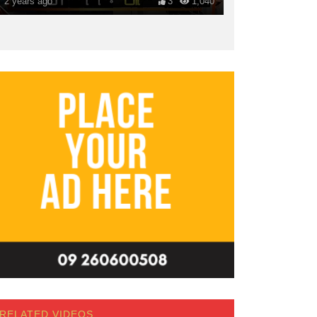
2 years ago
3
1,040
RELATED VIDEOS