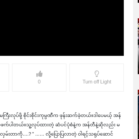
0
Turn off Light
ကြီးလုပ်ဖို့ စိုင်းစိုင်းကုမ္ပဏီက ဖုန်းဆက်ခဲ့တယ်။ဒါပေမယ့် အန်
က်ပါတယ်။သူ့လုပ်ထားတဲ့ ဆံပင်ပုံစံနဲ့က အန်တီနဲ့ဆိုလည်း မ
်းလှမ်းတာကို….? ” …… လို့ပြောပြလာတဲ့ ဝါရင့်သရုပ်ဆောင်