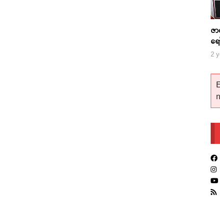
ဇာ
ရေ
2 y
E
n