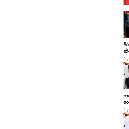
ဝို
ဆို
2 y
တစ်
လေ
2 y