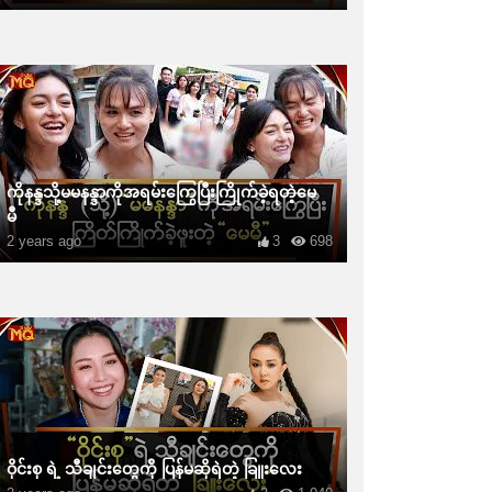
ကိုနန္ဒသို့မမနန္ဒာကိုအရမ်းကြွေပြီးကြိုက်ခဲ့ရတဲ့မေ
မီ
2 years ago
3
698
ဝိုင်းစု ရဲ့ သီချင်းတွေကို ပြန်မဆိုရဲတဲ့ ခြူးလေး