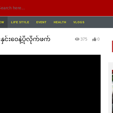
IEW
LIFE STYLE
EVENT
HEALTH
VLOGS
င်းဝေနဲ့ပိုလိုက်ဖက်
375
0