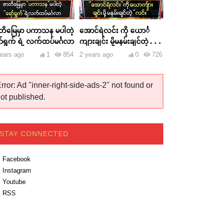
တိမြေမှာ ပကာသန မပါတဲ့
အောင်ရဲလင်း ကို ယောင်္
ာ်ရွက် ရဲ့ လက်ထပ်မင်္ဂလာ
ကျားချင်း မို့မနမ်းချင်တဲ့
လင်း
ears ago
1
854
2 years ago
0
726
rror: Ad "inner-right-side-ads-2" not found or
ot published.
STAY CONNECTED
Facebook
Instagram
Youtube
RSS