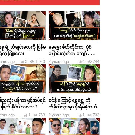
င်းစု ရဲ့ သီချင်းတွေကို ပြန်မ
မေမွှေး စိတ်တိုင်းကျ ပုံစံ
ရဲတဲ့ ခြူးလေး
ပြောင်းလိုက်တဲ့ ကျော်ထက်
ဇော်
ears ago
3
1,040
2 years ago
4
744
ညလုံး ပန်ကာ ဖွင့်အိပ်ရင်
စင်ဒီ့ ကြောင့် ရွှေရွှေ့ ကို
ဖြတ် နိုင်ပါသလား ?
ထိခိုက်သွားမှာ စိုးရိမ်ခဲ့တယ်
ears ago
1
783
2 years ago
1
733