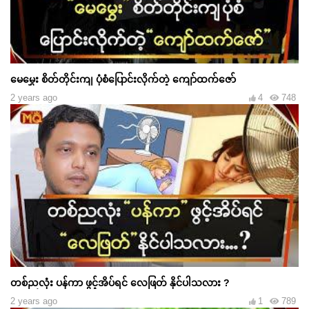
မေမွှေး စိတ်တိုင်းကျ ပုံစံပြောင်းလိုက်တဲ့ ကျော်ထက်ဇော်
2 years ago
4
748
တစ်ညလုံး ပန်ကာ ဖွင့်အိပ်ရင် လေဖြတ် နိုင်ပါသလား ?
2 years ago
1
789