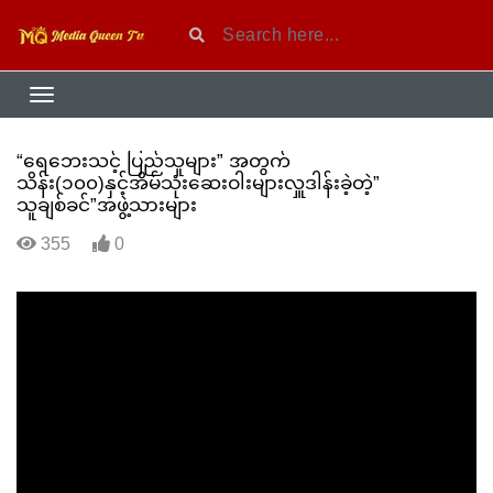
“ရေဘေးသင့် ပြည်သူများ” အတွက်
သိန်း(၁၀၀)နှင့်အိမ်သုံးဆေးဝါးများလှူဒါန်းခဲ့တဲ့”
သူချစ်ခင်”အဖွဲ့သားများ
355
0