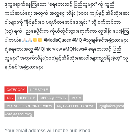
ဒုက္ခရောက်‌နေကြသော “ရေဘေးသင့် ပြည်သူများ” ကို ကူညီ
ကယ်ဆယ်ရေး အတွက် အလှူငွေ သိန်း (၁၀၀) ကျပ်နှင့် အိမ်သုံးဆေး
ဝါးများကို ”ခိုင်နှင်းဝေ ပရဟိတဖောင်ဒေးရှင်း ” သို့ စက်တင်ဘာ
(၁၃) ရက် , ညနေပိုင်းက ကိုယ်တိုင်သွားရောက်ကာ လှုဒါန်း ပေးခဲ့ကြ
ပါတယ်။
#MediaQueen #MQ #သူချစ်ခင်အဖွဲ့သားများ
ရဲ့ရေဘေးအလှူ #MQInterview #MQNews#“ရေဘေးသင့် ပြည်
သူများ” အတွက်သိန်း(၁၀၀)နှင့်အိမ်သုံးဆေးဝါးများလှူဒါန်းခဲ့တဲ့” သူ
ချစ်ခင်”အဖွဲ့သားများ
CATEGORY
LIFE STYLE
TAG
LIFESTYLE
MEDIAQUEENTV
MQTV
MQTVCELEBRITYINTERVIEW
MQTVCELEBRITYNEWS
သူချစ်ခင်အဖွဲ့သား
များရဲ့ရေဘေးအလှူ
Your email address will not be published.