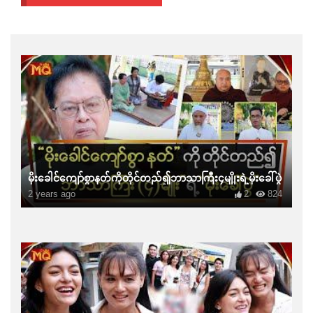
မိုးခေါင်ကျော်စွာနတ်ကိုတိုင်တည်၍ဘာသာကြီး၄မျိုးရဲ့မိုးခေါ်ပွဲ
2 years ago
2
824