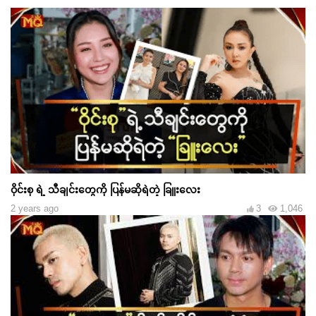
ဝိုင်းစု ရဲ့ သီချင်းတွေကို ပြန်မဆိုရဲတဲ့ ခြူးလေး
2 years ago
3
1,046