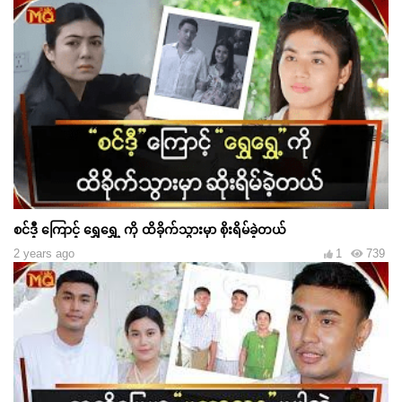
စင်ဒီ့ ကြောင့် ရွှေရွှေ့ ကို ထိခိုက်သွားမှာ စိုးရိမ်ခဲ့တယ်
2 years ago
1
739