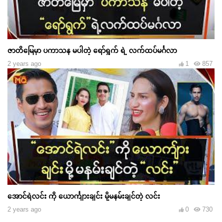
ဇာတိမြေမှာ ပကာသန မပါတဲ့ ရော်ရွက် ရဲ့ လက်ထပ်မင်္ဂလာ
2 years ago
1
857
အောင်ရဲလင်း ကို ယောင်္ကျားချင်း မို့မနမ်းချင်တဲ့ လင်း
2 years ago
0
730