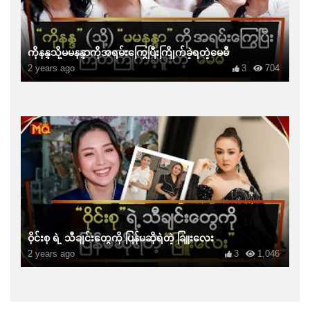
ကိုနန္ဒသို့မမနန္ဒာကိုအရမ်းကြွေပြီးကြိုက်ခဲ့ရတဲ့မေမီ
2 years ago
3
704
ဝိုင်းစု ရဲ့ သီချင်းတွေကို ပြန်မဆိုရဲတဲ့ ခြူးလေး
2 years ago
3
1,046