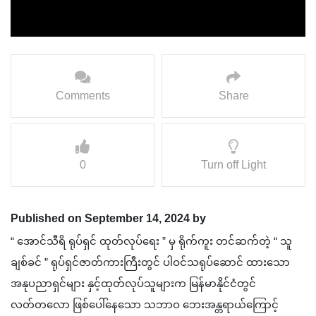
Comments
Share
0
Turn off Light
Published on September 14, 2024 by
“ အောင်သီရိ ရုပ်ရှင် ထုတ်လုပ်ရေး ” မှ ရိုက်ကူး တင်ဆက်တဲ့ “ သူ
ချစ်ခင် ” ရုပ်ရှင်ဇာတ်ကားကြီးတွင် ပါဝင်သရုပ်ဆောင် ထားသော
အနုပညာရှင်များ နှင့်ထုတ်လုပ်သူများက မြန်မာနိုင်ငံတွင်
လတ်တလော ဖြစ်ပေါ်နေသော သဘာဝ ဘေးအန္တရာယ်ကြောင့်