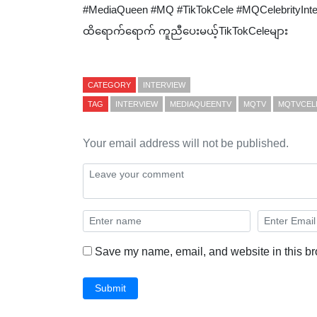
#MediaQueen #MQ #TikTokCele #MQCelebrityIn
ထိရောက်ရောက် ကူညီပေးမယ့်TikTokCeleများ
CATEGORY
INTERVIEW
TAG
INTERVIEW
MEDIAQUEENTV
MQTV
MQTVCEL
Your email address will not be published.
Save my name, email, and website in this br
Submit