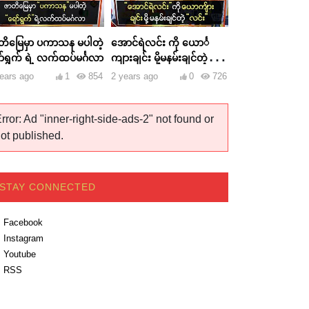
တိမြေမှာ ပကာသန မပါတဲ့
အောင်ရဲလင်း ကို ယောင်္
ာ်ရွက် ရဲ့ လက်ထပ်မင်္ဂလာ
ကျားချင်း မို့မနမ်းချင်တဲ့
လင်း
ears ago
1
854
2 years ago
0
726
rror: Ad "inner-right-side-ads-2" not found or
ot published.
STAY CONNECTED
Facebook
Instagram
Youtube
RSS