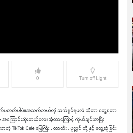
0
Turn off Light
 ကမ္ဘာပျက်မတတ်ပါပဲ။အသက်ဘယ်လို ဆက်ရှင်ရမလဲ ဆိုတာ တွေ့ရတာ
် အကြောင်းဆိုးတယ်လေ။အဲ့တာကြောင့် ကိုယ်ချင်းစာပြီး
ikTok Cele မြေကြီး , တာတီး , ပုလ္လင် တို့ နှင့် တွေ့ဆုံခြင်း