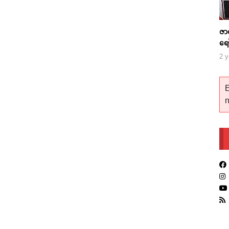
ဇာ
ရေ
2 y
E
n