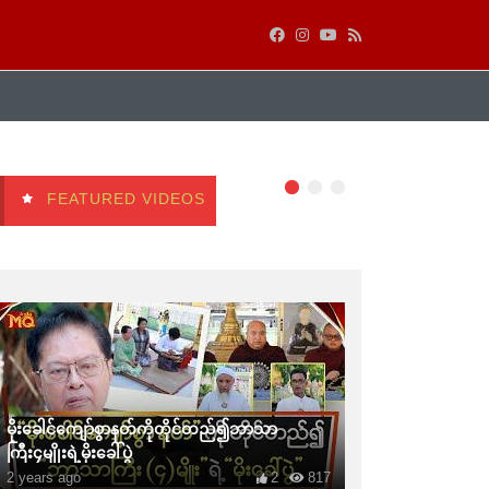
FEATURED VIDEOS
မိုးခေါင်ကျော်စွာနတ်ကိုတိုင်တည်၍ဘာသာ
ကြီး၄မျိုးရဲ့မိုးခေါ်ပွဲ
2 years ago
2
817