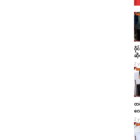
ဝို
ဆို
2 y
တစ်
လေ
2 y