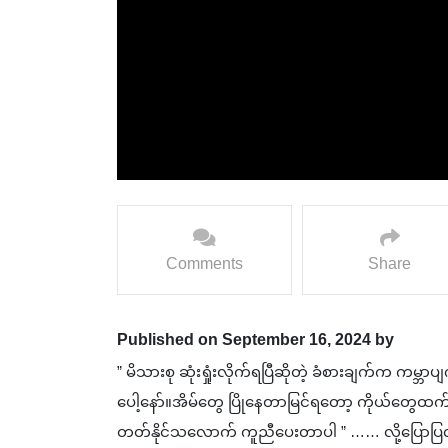
Comments
Share
Published on September 16, 2024 by
” မိသားစု ဆုံးရှုံးလိုက်ရပြီဆိုတဲ့ ခံစားချက်က
ပေါ့နော်။အိမ်တွေ ပြိုနေတာမြင်ရတော့ ကိုယ်တွေထက
တတ်နိုင်သလောက် ကူညီပေးတာပါ ” …… လို့ပြောပြလာတဲ့ T