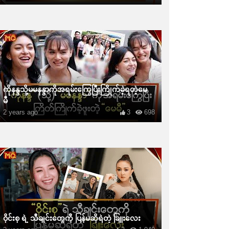
ကိုနန္ဒသို့မမနန္ဒာကိုအရမ်းကြွေပြီးကြိုက်ခဲ့ရတဲ့မေ
မီ
2 years ago
3
698
ဝိုင်းစု ရဲ့ သီချင်းတွေကို ပြန်မဆိုရဲတဲ့ ခြူးလေး