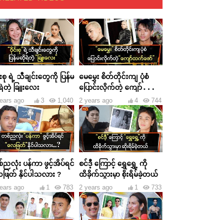
င်းစု ရဲ့ သီချင်းတွေကို ပြန်မ
မေမွှေး စိတ်တိုင်းကျ ပုံစံ
ရဲတဲ့ ခြူးလေး
ပြောင်းလိုက်တဲ့ ကျော်ထက်
ဇော်
ears ago
3
1,040
2 years ago
4
744
ညလုံး ပန်ကာ ဖွင့်အိပ်ရင်
စင်ဒီ့ ကြောင့် ရွှေရွှေ့ ကို
ဖြတ် နိုင်ပါသလား ?
ထိခိုက်သွားမှာ စိုးရိမ်ခဲ့တယ်
ears ago
1
783
2 years ago
1
733