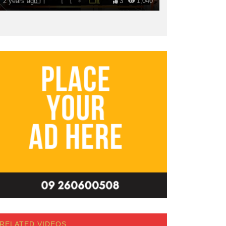
2 years ago
3
1,040
RELATED VIDEOS