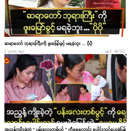
ဆရာတော် ဘုရားကြီးကို ဖူးမြော်ခွင့် မရခဲ့ဘူး … ပိုပို
2 years ago
0
551
အညွန့်ကျိုးခဲ့တဲ့ “ ပန်းလေးတစ်ပွင့် ” ကိုရေလောင်း ပေါင်းသင်ပေးခဲ့ပြန်