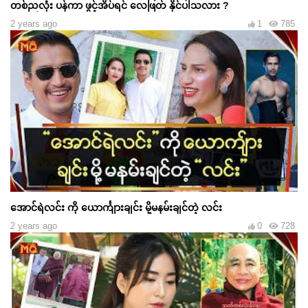
တစ်ညလုံး ပန်ကာ ဖွင့်အိပ်ရင် လေဖြတ် နိုင်ပါသလား ?
2 years ago
1
785
အောင်ရဲလင်း ကို ယောင်္ကျားချင်း မို့မနမ်းချင်တဲ့ လင်း
2 years ago
0
728