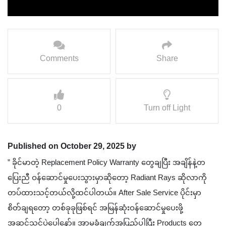
Comments
Share
0
Turn off Light
Published on October 29, 2025 by
” ခိုင်မာတဲ့ Replacement Policy Warranty တွေချပြီး အချိန်နဲ့တ
ပြေးညီ ဝန်ဆောင်မှုပေးသွားမှာဆိုတော့ Radiant Rays ဆိုလာကို
တပ်ထားသင့်တယ်လို့ထင်ပါတယ်။ After Sale Service ပိုင်းမှာ
စိတ်ချရတော့ တစ်ခုခုဖြစ်ရင် အမြန်ဆုံးဝန်ဆောင်မှုပေးဖို့
အဆင်သင့်ပဲပေါ့နော်။ အာမခံချက်အပြည့်ပါပြီး Products တွေ