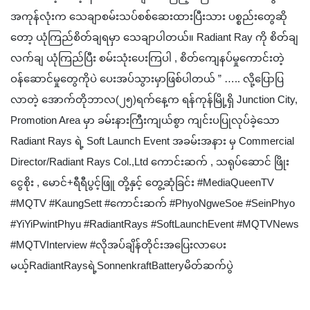
အကုန်လုံးက သေချာစမ်းသပ်စစ်ဆေးထားပြီးသား ပစ္စည်းတွေဆို
တော့ ယုံကြည်စိတ်ချရမှာ သေချာပါတယ်။ Radiant Ray ကို စိတ်ချ
လက်ချ ယုံကြည်ပြီး စမ်းသုံးပေးကြပါ , စိတ်ကျေနပ်မှုကောင်းတဲ့
ဝန်ဆောင်မှုတွေကိုပဲ ပေးအပ်သွားမှာဖြစ်ပါတယ် ” ….. လို့ပြောပြ
လာတဲ့ အောက်တိုဘာလ(၂၅)ရက်နေ့က ရန်ကုန်မြို့ရှိ Junction City,
Promotion Area မှာ ခမ်းနားကြီးကျယ်စွာ ကျင်းပပြုလုပ်ခဲ့သော
Radiant Rays ရဲ့ Soft Launch Event အခမ်းအနား မှ Commercial
Director/Radiant Rays Col.,Ltd ကောင်းဆက် , သရုပ်ဆောင် ဖြိုး
ငွေစိုး , မောင်+ရီရီပွင့်ဖြူ တို့နှင့် တွေ့ဆုံခြင်း #MediaQueenTV
#MQTV #KaungSett #ကောင်းဆက် #PhyoNgweSoe #SeinPhyo
#YiYiPwintPhyu #RadiantRays #SoftLaunchEvent #MQTVNews
#MQTVInterview #လိုအပ်ချိန်တိုင်းအပြေးလာပေး
မယ့်RadiantRaysရဲ့SonnenkraftBatteryမိတ်ဆက်ပွဲ