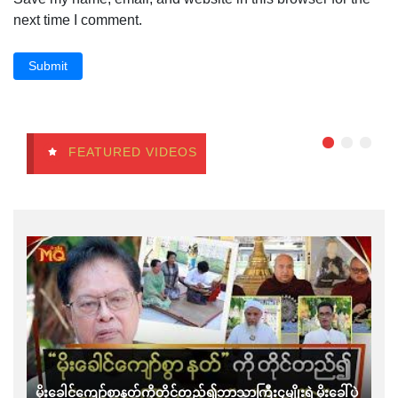
next time I comment.
Submit
FEATURED VIDEOS
မိုးခေါင်ကျော်စွာနတ်ကိုတိုင်တည်၍ဘာသာကြီး၄မျိုးရဲ့မိုးခေါ်ပွဲ