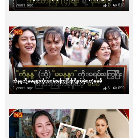
2 years ago
2
818
ကိုနန္ဒသို့မမနန္ဒာကိုအရမ်းကြွေပြီးကြိုက်ခဲ့ရတဲ့မေမီ
2 years ago
3
699