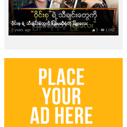
ဝိုင်းစု ရဲ့ သီချင်းတွေကို ပြန်မဆိုရဲတဲ့ ခြူးလေး
2 years ago
3
1,042