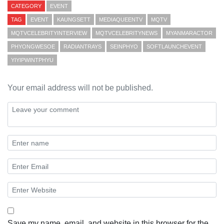
CATEGORY
EVENT
TAG
EVENT
KAUNGSETT
MEDIAQUEENTV
MQTV
MQTVCELEBRITYINTERVIEW
MQTVCELEBRITYNEWS
MYANMARACTOR
PHYONGWESOE
RADIANTRAYS
SEINPHYO
SOFTLAUNCHEVENT
YIYIPWINTPHYU
Your email address will not be published.
Save my name, email, and website in this browser for the