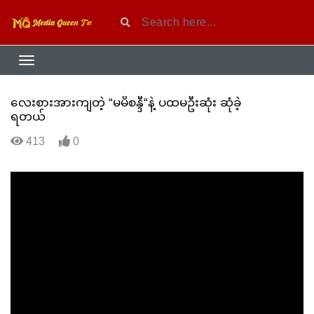
လေးစားအားကျတဲ့ “မမိစန္ဒီ“နဲ့ ပထမဦးဆုံး ဆုံခဲ့
ရတယ်
413
0