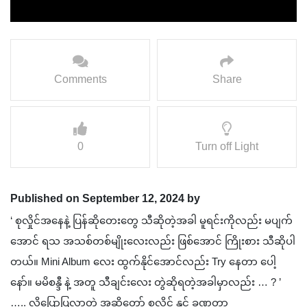
Comments
Share
0
Turn off Light
Published on September 12, 2024 by
‘ စုလှိုင်အနေနဲ့ ပြန်ဆိုတေးတွေ သီဆိုတဲ့အခါ မူရင်းကိုလည်း မပျက်
အောင် ရသ အသစ်တစ်မျိုးလေးလည်း ဖြစ်အောင် ကြိုးစား သီဆိုပါ
တယ်။ Mini Album လေး ထွက်နိုင်အောင်လည်း Try နေတာ ပေါ့
နော်။ မမိစန္ဒီ နဲ့ အတူ သီချင်းလေး တွဲဆိုရတဲ့အခါမှာလည်း … ? ’
….. လို့ပြောပြလာတဲ့ အဆိုတော် စုလှိုင် နှင့် ခဏတာ