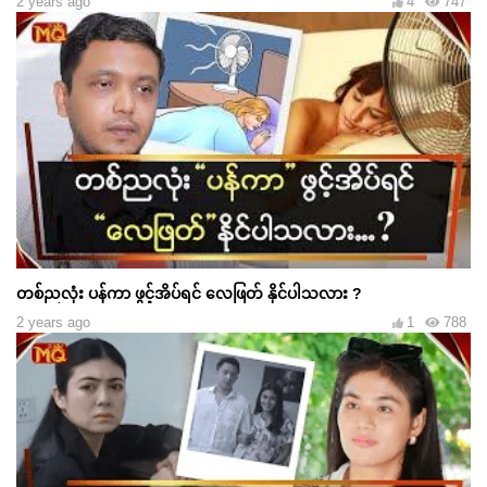
2 years ago
4
747
တစ်ညလုံး ပန်ကာ ဖွင့်အိပ်ရင် လေဖြတ် နိုင်ပါသလား ?
2 years ago
1
788