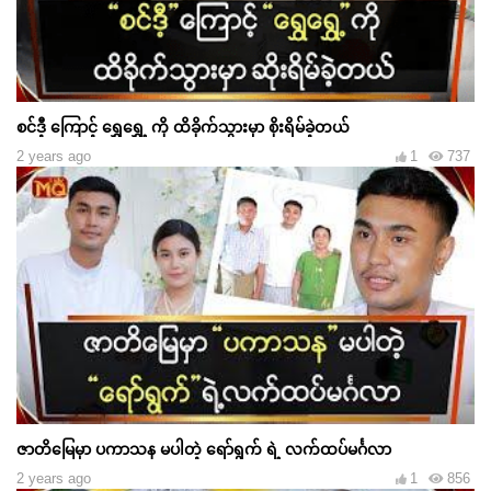
စင်ဒီ့ ကြောင့် ရွှေရွှေ့ ကို ထိခိုက်သွားမှာ စိုးရိမ်ခဲ့တယ်
2 years ago
1
737
ဇာတိမြေမှာ ပကာသန မပါတဲ့ ရော်ရွက် ရဲ့ လက်ထပ်မင်္ဂလာ
2 years ago
1
856