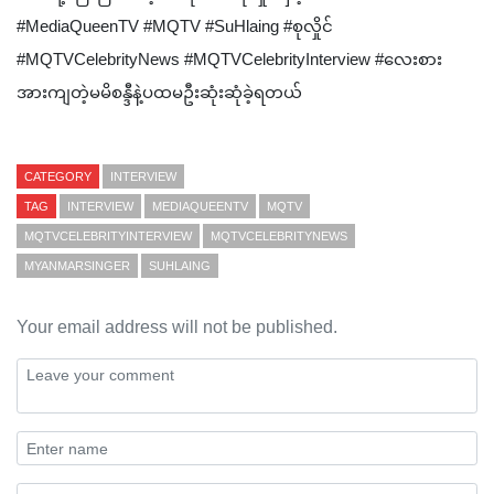
#MediaQueenTV #MQTV #SuHlaing #စုလှိုင်
#MQTVCelebrityNews #MQTVCelebrityInterview #လေးစား
အားကျတဲ့မမိစန္ဒီနဲ့ပထမဦးဆုံးဆုံခဲ့ရတယ်
CATEGORY
INTERVIEW
TAG
INTERVIEW
MEDIAQUEENTV
MQTV
MQTVCELEBRITYINTERVIEW
MQTVCELEBRITYNEWS
MYANMARSINGER
SUHLAING
Your email address will not be published.