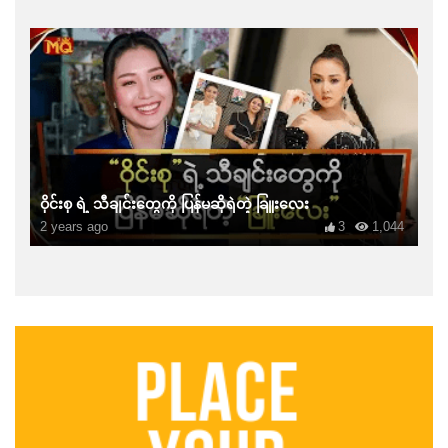
ဝိုင်းစု ရဲ့ သီချင်းတွေကို ပြန်မဆိုရဲတဲ့ ခြူးလေး
2 years ago
3
1,044