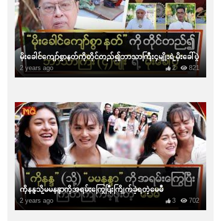
မိုးခေါင်ကျော်စွာနတ်ကိုတိုင်တည်၍ဘာသာကြီး၄မျိုးရဲ့မိုးခေါ်ပွဲ
2 years ago
2
821
ကိုနန္ဒသို့မမနန္ဒာကိုအရမ်းကြွေပြီးကြိုက်ခဲ့ရတဲ့မေမီ
2 years ago
3
702