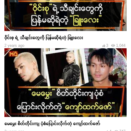
ဝိုင်းစု ရဲ့ သီချင်းတွေကို ပြန်မဆိုရဲတဲ့ ခြူးလေး
2 years ago
3
1,044
မေမွှေး စိတ်တိုင်းကျ ပုံစံပြောင်းလိုက်တဲ့ ကျော်ထက်ဇော်