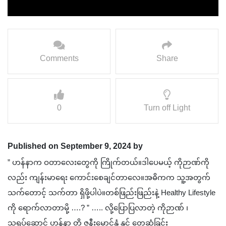
Comments
Share
0
Turn off Light
Published on September 9, 2024 by
” ဟန်နာက ဝတာလေးတွေကို ကြိုက်တယ်။ဒါ‌ပေမယ့် ကိုဉာဏ်ကို
လည်း ကျန်းမာရေး ကောင်းစေချင်တာလေ။အဓိကက သူ့အတွက်
သက်တောင့် သက်တာ ရှိဖို့ပါပဲ။တစ်ဖြည်းဖြည်းနဲ့ Healthy Lifestyle
ကို ရောက်လာတာမို့ ….? ” ….. လို့ပြောပြလာတဲ့ ကိုဉာဏ် ၊
သရုပ်ဆောင် ဟန်နာ တို့ ဇနီးမောင်နှံ နှင့် တွေ့ဆုံခြင်း