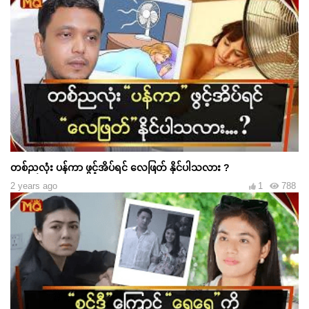
တစ်ညလုံး ပန်ကာ ဖွင့်အိပ်ရင် လေဖြတ် နိုင်ပါသလား ?
2 years ago
1
788