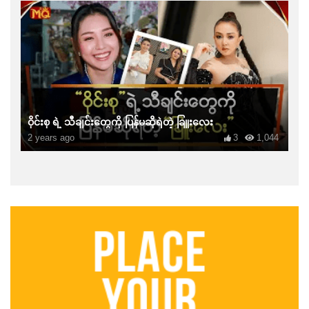
ဝိုင်းစု ရဲ့ သီချင်းတွေကို ပြန်မဆိုရဲတဲ့ ခြူးလေး
2 years ago
3
1,044