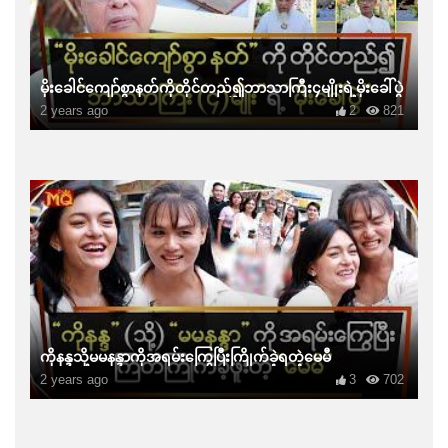
မိုးခေါင်ကျော်စွာနတ်ကိုတိုင်တည်၍ဘာသာကြီး၄မျိုးရဲ့မိုးခေါ်ပွဲ
2 years ago
2
821
ကိုနန္ဒသို့မမနန္ဒာကိုအရမ်းကြွေပြီးကြိုက်ခဲ့ရတဲ့မေမီ
2 years ago
3
702