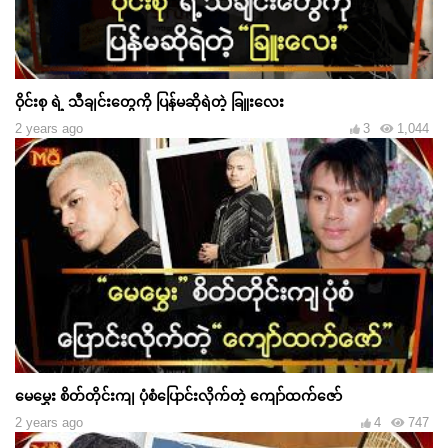
ဝိုင်းစု ရဲ့ သီချင်းတွေကို ပြန်မဆိုရဲတဲ့ ခြူးလေး
2 years ago
3
1,044
မေမွှေး စိတ်တိုင်းကျ ပုံစံပြောင်းလိုက်တဲ့ ကျော်ထက်ဇော်
2 years ago
4
747