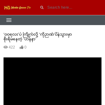
‘ဝဝလေး’ပဲ ကြိုက်လို့ ‘ကိုဉာဏ်’ပိန်သွားမှာ
စိုးရိမ်နေတဲ့ ‘ဟန်နာ’
422
0