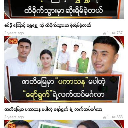
စင်ဒီ့ ကြောင့် ရွှေရွှေ့ ကို ထိခိုက်သွားမှာ စိုးရိမ်ခဲ့တယ်
2 years ago
1
737
ဇာတိမြေမှာ ပကာသန မပါတဲ့ ရော်ရွက် ရဲ့ လက်ထပ်မင်္ဂလာ
2 years ago
1
856