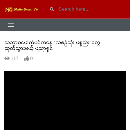
သဘာဝပေါက်ပင်ကနေ “လစဉ်သုံး ပစ္စည်း‌”တွေ
ထုတ်သွားမယ့် ပညာရှင်
117
0