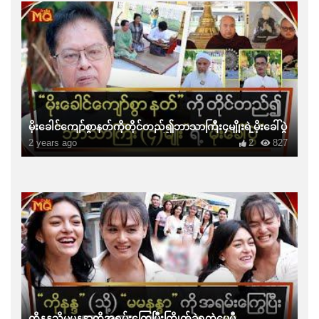
မိုးခေါင်ကျော်စွာနတ်ကိုတိုင်တည်၍ဘာသာကြီး၄မျိုးရဲ့မိုးခေါ်ပွဲ
2 years ago
2
827
ကိုနန္ဒသို့မမနန္ဒာကိုအရမ်းကြွေပြီးကြိုက်ခဲ့ရတဲ့မေမီ