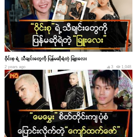
ဝိုင်းစု ရဲ့ သီချင်းတွေကို ပြန်မဆိုရဲတဲ့ ခြူးလေး
2 years ago
3
1,048