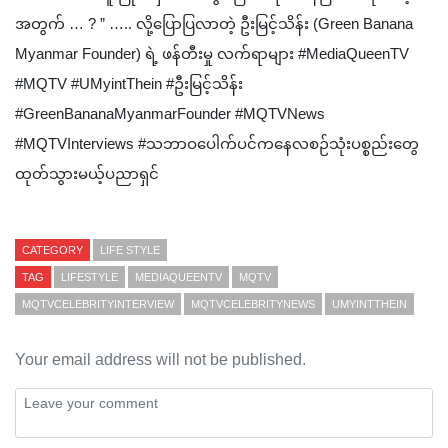
အတွက် … ? ” ….. လို့ပြောပြလာတဲ့ ဦးမြင့်သိန်း (Green Banana
Myanmar Founder) ရဲ့ ဖန်တီးမှု လက်ရာများ #MediaQueenTV
#MQTV #UMyintThein #ဦးမြင့်သိန်း
#GreenBananaMyanmarFounder ‎#MQTVNews
‎#MQTVInterviews #သဘာဝပေါက်ပင်ကနေလစဉ်သုံးပစ္စည်း‌တွေ
ထုတ်သွားမယ့်ပညာရှင်
CATEGORY
LIFE STYLE
TAG
LIFESTYLE
MEDIAQUEENTV
MQTV
MQTVCELEBRITYINTERVIEW
MQTVCELEBRITYNEWS
UMYINTTHEIN
Your email address will not be published.