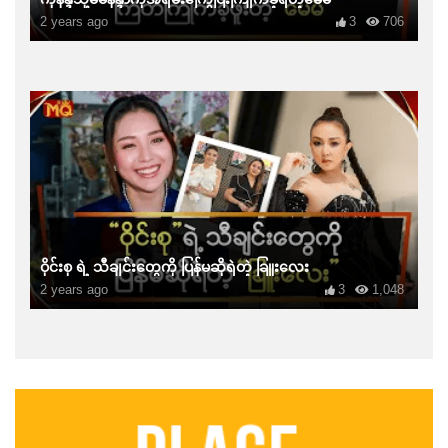
2 years ago
3
706
ဝိုင်းစု ရဲ့ သီချင်းတွေကို ပြန်မဆိုရဲတဲ့ ခြူးလေး
2 years ago
3
1,048