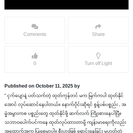
Comments
Share
0
Turn off Light
Published on October 11, 2025 by
” ငှက်ပျောနဲ့ ပတ်သက်တဲ့ ထုတ်ကုန်တင် မက မြက်ကပါ ထုတ်နိုင်
အောင် လုပ်ဆောင်နေပါတယ်။ နောက်ပိုင်းဆိုရင် စွန့်ပစ်ပစ္စည်း , အ
မှုံအမွှားကစ ပစ္စည်းတွေ ထုတ်နိုင်ဖို့ ဆက်လက် ကြိုးစားနေပါပြီ။
သဘာဝပေါက်ပင်ကနေ ထုတ်လုပ်ထားတာမို့ ကျန်းမာရေးကိုလည်း
အထောက်အကူ ပြုစေမှာပါ။ စီးပွား‌ဖြစ် ရောင်းနေခြင်း မဟုတ်တဲ့