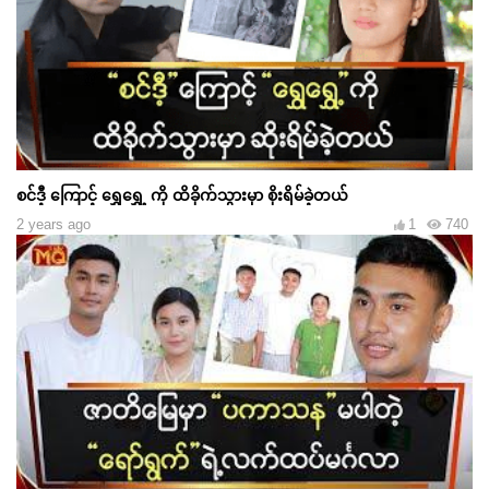
စင်ဒီ့ ကြောင့် ရွှေရွှေ့ ကို ထိခိုက်သွားမှာ စိုးရိမ်ခဲ့တယ်
2 years ago
1
740