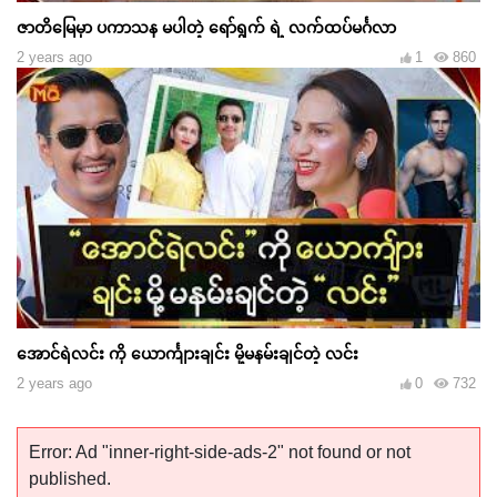
ဇာတိမြေမှာ ပကာသန မပါတဲ့ ရော်ရွက် ရဲ့ လက်ထပ်မင်္ဂလာ
2 years ago
1
860
အောင်ရဲလင်း ကို ယောင်္ကျားချင်း မို့မနမ်းချင်တဲ့ လင်း
2 years ago
0
732
Error: Ad "inner-right-side-ads-2" not found or not
published.