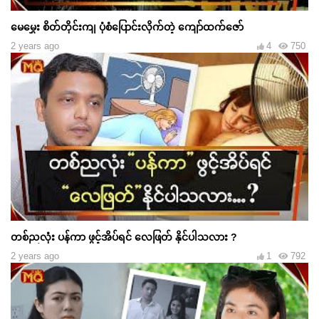
မေမွှေး စိတ်တိုင်းကျ ပုံစံပြောင်းလိုက်တဲ့ ကျော်ထက်ဇော်
2 years ago
4
750
တစ်ညလုံး ပန်ကာ ဖွင့်အိပ်ရင် လေဖြတ် နိုင်ပါသလား ?
2 years ago
1
792