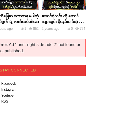
တိမြေမှာ ပကာသန မပါတဲ့
အောင်ရဲလင်း ကို ယောင်္
ာ်ရွက် ရဲ့ လက်ထပ်မင်္ဂလာ
ကျားချင်း မို့မနမ်းချင်တဲ့
လင်း
ears ago
1
852
2 years ago
0
724
rror: Ad "inner-right-side-ads-2" not found or
ot published.
STAY CONNECTED
Facebook
Instagram
Youtube
RSS