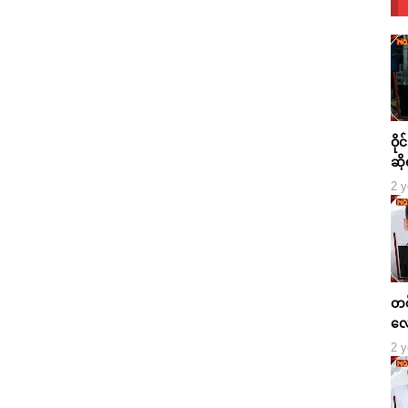
ဝို
ဆို
2 y
တစ်
လေ
2 y