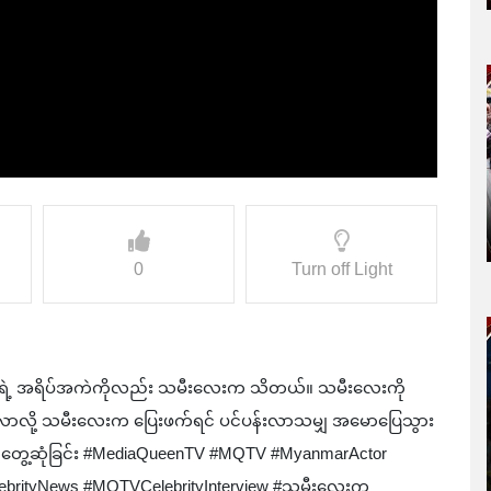
0
Turn off Light
ရဲ့ အရိပ်အကဲကိုလည်း သမီးလေးက သိတယ်။ သမီးလေးကို
 ပြန်လာလို့ သမီးလေးက ပြေးဖက်ရင် ပင်ပန်းလာသမျှ အမောပြေသွား
င့် တွေ့ဆုံခြင်း #MediaQueenTV #MQTV #MyanmarActor
lebrityNews #MQTVCelebrityInterview #သမီးလေးက