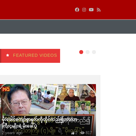
FEATURED VIDEOS
မိုးခေါင်ကျော်စွာနတ်ကိုတိုင်တည်၍ဘာသာ
ကြီး၄မျိုးရဲ့မိုးခေါ်ပွဲ
2 years ago
2
817