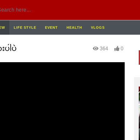
IEW
LIFE STYLE
EVENT
HEALTH
VLOGS
းပါပဲ
364
0