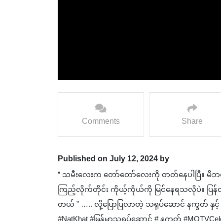
Comments
Share
Published on July 12, 2024 by
” သမီးလေးက တော်တော်လေးကို တတ်နေပါပြီ။ မိဘ
ကြည့်လိုက်တိုင်း ကိုယ့်ကိုယ်ကို မြင်နေရသလိုပဲ။
တယ် ” ….. လို့ပြောပြလာတဲ့ သရုပ်ဆောင် နက္ခတ် နှ
#NatKhat #မြန်မာသရုပ်ဆောင် # နက္ခတ် #MQTVCe