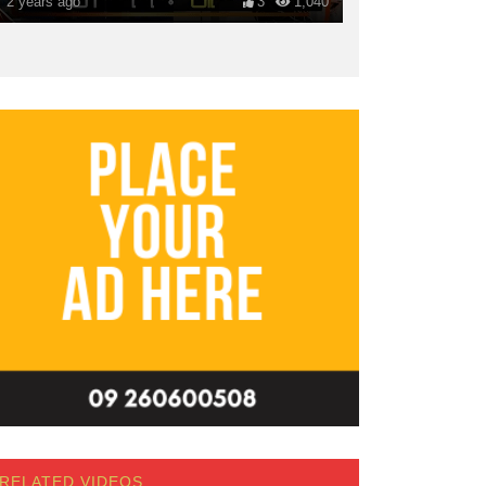
2 years ago
3
1,040
RELATED VIDEOS