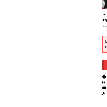
ဇာ
ရေ
2 y
E
n