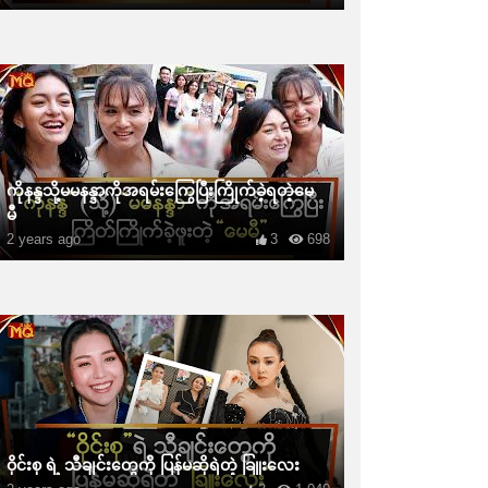
ကိုနန္ဒသို့မမနန္ဒာကိုအရမ်းကြွေပြီးကြိုက်ခဲ့ရတဲ့မေ
မီ
2 years ago
3
698
ဝိုင်းစု ရဲ့ သီချင်းတွေကို ပြန်မဆိုရဲတဲ့ ခြူးလေး