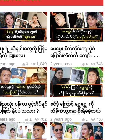
င်းစု ရဲ့ သီချင်းတွေကို ပြန်မ
မေမွှေး စိတ်တိုင်းကျ ပုံစံ
ရဲတဲ့ ခြူးလေး
ပြောင်းလိုက်တဲ့ ကျော်ထက်
ဇော်
ears ago
3
1,040
2 years ago
4
743
ညလုံး ပန်ကာ ဖွင့်အိပ်ရင်
စင်ဒီ့ ကြောင့် ရွှေရွှေ့ ကို
ဖြတ် နိုင်ပါသလား ?
ထိခိုက်သွားမှာ စိုးရိမ်ခဲ့တယ်
ears ago
1
782
2 years ago
1
733