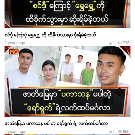
စင်ဒီ့ ကြောင့် ရွှေရွှေ့ ကို ထိခိုက်သွားမှာ စိုးရိမ်ခဲ့တယ်
2 years ago
1
738
ဇာတိမြေမှာ ပကာသန မပါတဲ့ ရော်ရွက် ရဲ့ လက်ထပ်မင်္ဂလာ
2 years ago
1
856