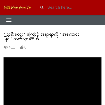
” သမီးလေး ” ကြောင့် အရာရာကို ” အကောင်း
မြင် ” တတ်သွားတယ်
411
0