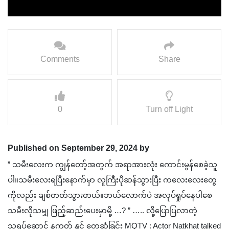
Comments
Share
0
Turn off Light
Published on September 29, 2024 by
” သမီးလေးက ကျွန်တော့်အတွက် အရာအားလုံး ကောင်းမွန်စေခဲ့သူ
ပါ။သမီးလေးရပြီးနောက်မှာ လူကြီးပိုဆန်သွားပြီး ကလေးလေးတွေ
ကိုလည်း ချစ်တတ်သွားတယ်။ဘယ်လောက်ပဲ အလုပ်ရှုပ်နေပါစေ
သမီးလိုသမျှ ဖြည့်ဆည်းပေးမှာမို့ …? ” ….. လို့ပြောပြလာတဲ့
သရုပ်ဆောင် နက္ခတ် နှင့် တွေ့ဆုံခြင်း MQTV : Actor Natkhat talked