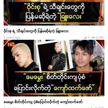
ဝိုင်းစု ရဲ့ သီချင်းတွေကို ပြန်မဆိုရဲတဲ့ ခြူးလေး
2 years ago
3
1,044
မေမွှေး စိတ်တိုင်းကျ ပုံစံပြောင်းလိုက်တဲ့ ကျော်ထက်ဇော်