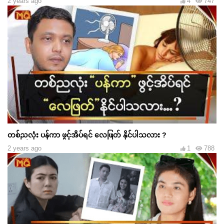
2 years ago
4
747
တစ်ညလုံး ပန်ကာ ဖွင့်အိပ်ရင် လေဖြတ် နိုင်ပါသလား ?
2 years ago
1
788