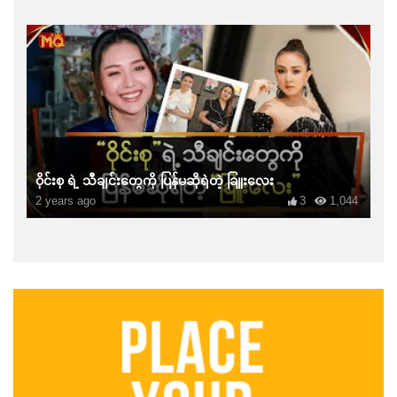
ဝိုင်းစု ရဲ့ သီချင်းတွေကို ပြန်မဆိုရဲတဲ့ ခြူးလေး
2 years ago
3
1,044