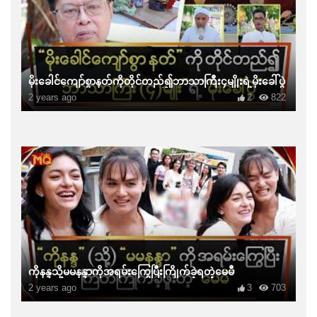
မိုးခေါင်ကျော်စွာနတ်ကိုတိုင်တည်၍ဘာသာကြီး၄မျိုးရဲ့မိုးခေါ်ပွဲ
2 years ago
2
822
ကိုနန္ဒသို့မမနန္ဒာကိုအရမ်းကြွေပြီးကြိုက်ခဲ့ရတဲ့မေမီ
2 years ago
3
703