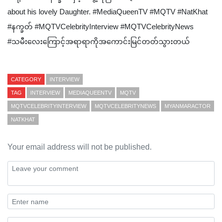
about his lovely Daughter. #MediaQueenTV #MQTV #NatKhat
#နက္ခတ် #MQTVCelebrityInterview #MQTVCelebrityNews
#သမီးလေးကြောင့်အရာရာကိုအကောင်းမြင်တတ်သွားတယ်
CATEGORY
INTERVIEW
TAG
INTERVIEW
MEDIAQUEENTV
MQTV
MQTVCELEBRITYINTERVIEW
MQTVCELEBRITYNEWS
MYANMARACTOR
NATKHAT
Your email address will not be published.