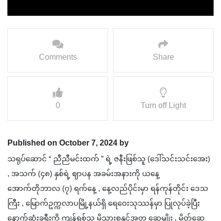
Comments
Share
0
Turn off Light
Published on October 7, 2024 by
သရုပ်ဆောင် “ ညီညီမင်းထက် ” ရဲ့ ဇနီးဖြစ်သူ (ဒေါ်သင်းသင်းအေး)
, အသက် (၄၈) နှစ်ရဲ့ ဈာပန အခမ်းအနားကို ယနေ့
အောက်တိုဘာလ (၇) ရက်နေ့ , နေ့လည်ပိုင်းမှာ ရန်ကုန်တိုင်း ဒေသ
ကြီး , မြောက်ဥက္ကလာပမြို့နယ်ရှိ ရေဝေးသုဿန်မှာ ပြုလုပ်ခဲ့ပြီး
နောက်ဆုံးခရီးကို ကျန်ရစ်သူ မိသားစုနှင့်အတူ ဆွေမျိုး , မိတ်ဆွေ