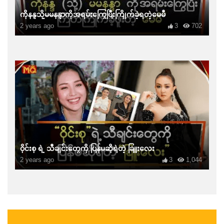
ကိုနန္ဒသို့မမနန္ဒာကိုအရမ်းကြွေပြီးကြိုက်ခဲ့ရတဲ့မေမီ
2 years ago
3
702
ဝိုင်းစု ရဲ့ သီချင်းတွေကို ပြန်မဆိုရဲတဲ့ ခြူးလေး
2 years ago
3
1,044