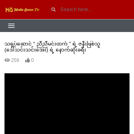
သရုပ်ဆောင် “ ညီညီမင်းထက် ” ရဲ့ ဇနီးဖြစ်သူ
(ဒေါ်သင်းသင်းအေး) ရဲ့ နောက်ဆုံးခရီး
259
0