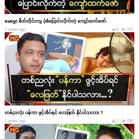
မေမွှေး စိတ်တိုင်းကျ ပုံစံပြောင်းလိုက်တဲ့ ကျော်ထက်ဇော်
2 years ago
4
747
တစ်ညလုံး ပန်ကာ ဖွင့်အိပ်ရင် လေဖြတ် နိုင်ပါသလား ?
2 years ago
1
788