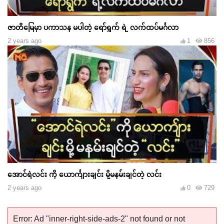
ဇာတိမြေမှာ ပကာသန မပါတဲ့ ရော်ရွက် ရဲ့ လက်ထပ်မင်္ဂလာ
2 years ago
1
856
အောင်ရဲလင်း ကို ယောင်္ကျားချင်း မို့မနမ်းချင်တဲ့ လင်း
2 years ago
0
729
Error: Ad "inner-right-side-ads-2" not found or not