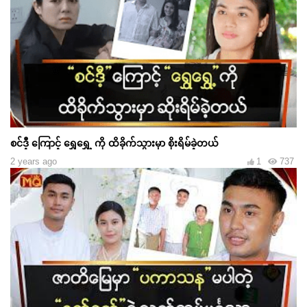
စင်ဒီ့ ကြောင့် ရွှေရွှေ့ ကို ထိခိုက်သွားမှာ စိုးရိမ်ခဲ့တယ်
2 years ago
1
737