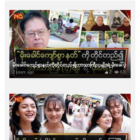
မိုးခေါင်ကျော်စွာနတ်ကိုတိုင်တည်၍ဘာသာကြီး၄မျိုးရဲ့မိုးခေါ်ပွဲ
2 years ago
2
821