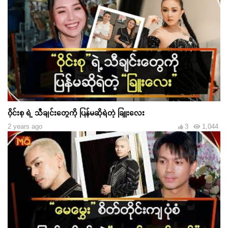
ဝိုင်းစု ရဲ့ သီချင်းတွေကို ပြန်မဆိုရဲတဲ့ ခြူးလေး
2 years ago
3
1,044