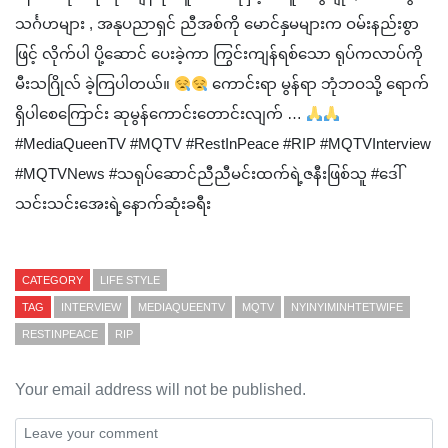
သင်္ဂဟများ , အနုပညာရှင် ညီအစ်ကို မောင်နှမများက ဝမ်းနည်းစွာ
ဖြင့် လိုက်ပါ ပို့ဆောင် ပေးခဲ့ကာ ကြွင်းကျန်ရစ်သော ရုပ်ကလာပ်ကို
မီးသဂြိုလ် ခဲ့ကြပါတယ်။
ကောင်းရာ မွန်ရာ ဘုံဘဝသို့ ရောက်
ရှိပါစေကြောင်း ဆုမွန်ကောင်းတောင်းလျက် …
#MediaQueenTV #MQTV #RestInPeace #RIP #MQTVInterview
#MQTVNews #သရုပ်ဆောင်ညီညီမင်းထက်ရဲ့ဇနီးဖြစ်သူ #ဒေါ်
သင်းသင်းအေးရဲ့နောက်ဆုံးခရီး
CATEGORY
LIFE STYLE
TAG
INTERVIEW
MEDIAQUEENTV
MQTV
NYINYIMINHTETWIFE
RESTINPEACE
RIP
Your email address will not be published.