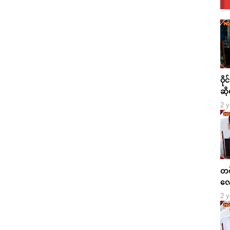
ဝို
ဆို
2 y
တစ်
လေ
2 y