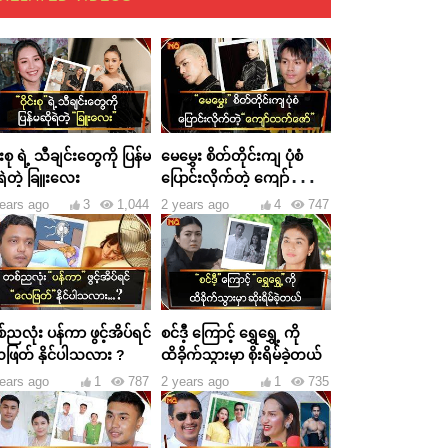
င်းစု ရဲ့ သီချင်းတွေကို ပြန်မ
မေမွှေး စိတ်တိုင်းကျ ပုံစံ
ရဲတဲ့ ခြူးလေး
ပြောင်းလိုက်တဲ့ ကျော်ထက်
ဇော်
ears ago
3
1,044
2 years ago
4
747
ညလုံး ပန်ကာ ဖွင့်အိပ်ရင်
စင်ဒီ့ ကြောင့် ရွှေရွှေ့ ကို
ဖြတ် နိုင်ပါသလား ?
ထိခိုက်သွားမှာ စိုးရိမ်ခဲ့တယ်
ears ago
1
787
2 years ago
1
735