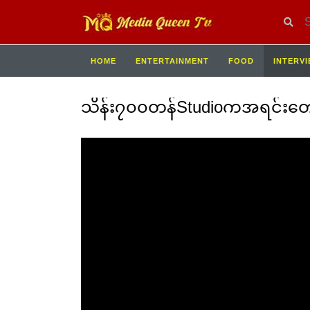
HOME
ENTERTAINMENT
FOOD
INTERV
သိန်း၇၀၀တန်Studioကအရင်းတော