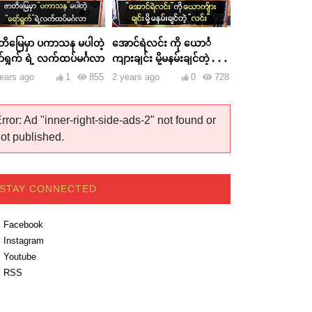
တိမြေမှာ ပကာသန မပါတဲ့
အောင်ရဲလင်း ကို ယောင်္
ာ်ရွက် ရဲ့ လက်ထပ်မင်္ဂလာ
ကျားချင်း မို့မနမ်းချင်တဲ့
လင်း
ears ago
1
855
2 years ago
0
728
rror: Ad "inner-right-side-ads-2" not found or
ot published.
STAY CONNECTED
Facebook
Instagram
Youtube
RSS