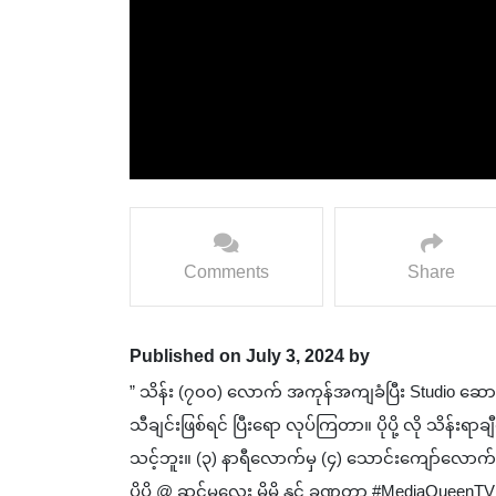
Comments
Share
Published on July 3, 2024 by
” သိန်း (၇၀၀) လောက် အကုန်အကျခံပြီး Studio ဆေ
သီချင်းဖြစ်ရင် ပြီးရော လုပ်ကြတာ။ ပိုပို့ လို သိန်း
သင့်ဘူး။ (၃) နာရီလောက်မှ (၄) သောင်းကျော်လောက်
ပိုပို @ ဆင်မလေး မိုမို နှင့် ခဏတာ #MediaQueen