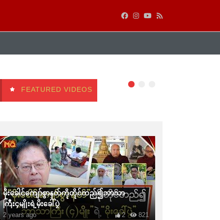
FEATURED VIDEOS
မိုးခေါင်ကျော်စွာနတ်ကိုတိုင်တည်၍ဘာသာ
ကြီး၄မျိုးရဲ့မိုးခေါ်ပွဲ
2 years ago
2
821