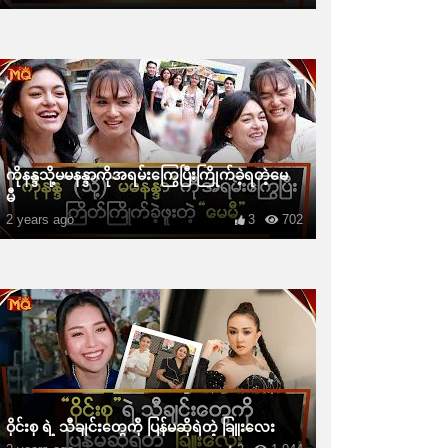
ကိုနန္ဒသို့မမနန္ဒာကိုအရမ်းကြွေပြီးကြိုက်ခဲ့ရတဲ့မေ
မီ
2 years ago
3
702
ဝိုင်းစု ရဲ့ သီချင်းတွေကို ပြန်မဆိုရဲတဲ့ ခြူးလေး