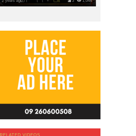
2 years ago
3
1,044
RELATED VIDEOS