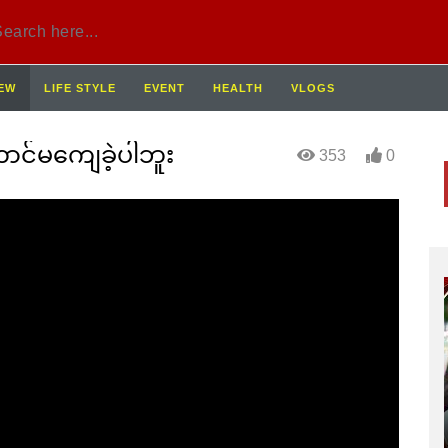
IEW
LIFE STYLE
EVENT
HEALTH
VLOGS
င်မကျေခဲ့ပါဘူး
353
0