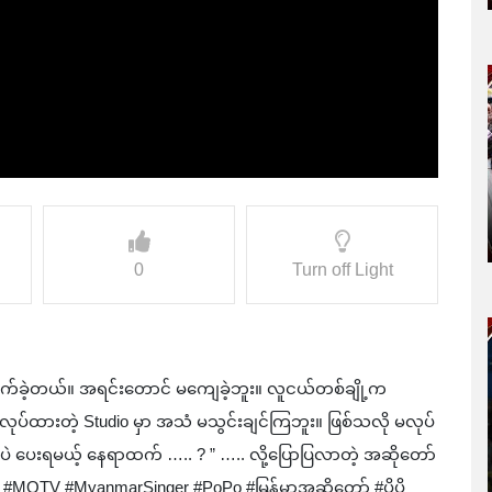
0
Turn off Light
ာက်ခဲ့တယ်။ အရင်းတောင် မကျေခဲ့ဘူး။ လူငယ်တစ်ချို့က
ရာချီလုပ်ထားတဲ့ Studio မှာ အသံ မသွင်းချင်ကြဘူး။ ဖြစ်သလို မလုပ်
ပဲ ပေးရမယ့် နေရာထက် ….. ? ” ….. လို့ပြောပြလာတဲ့ အဆိုတော်
TV #MQTV #MyanmarSinger #PoPo #မြန်မာအဆိုတော် #ပိုပို