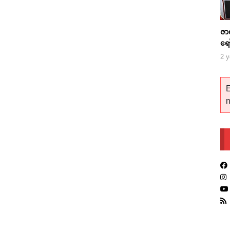
ဇာ
ရေ
2 y
E
n