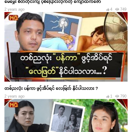
မေမွှေး စိတ်တိုင်းကျ ပုံစံပြောင်းလိုက်တဲ့ ကျော်ထက်ဇော်
2 years ago
4
749
တစ်ညလုံး ပန်ကာ ဖွင့်အိပ်ရင် လေဖြတ် နိုင်ပါသလား ?
2 years ago
1
790