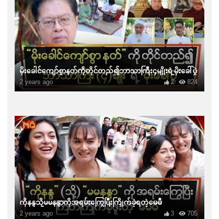
မိုးခေါင်ကျော်စွာနတ်ကိုတိုင်တည်၍ဘာသာကြီး၄မျိုးရဲ့မိုးခေါ်ပွဲ
2 years ago
2
824
ကိုနန္ဒသို့မမနန္ဒာကိုအရမ်းကြွေပြီးကြိုက်ခဲ့ရတဲ့မေမီ
2 years ago
3
705