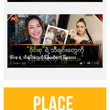
ဝိုင်းစု ရဲ့ သီချင်းတွေကို ပြန်မဆိုရဲတဲ့ ခြူးလေး
2 years ago
3
1,046