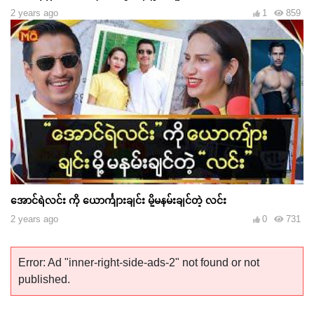
2 years ago
1
859
အောင်ရဲလင်း ကို ယောင်္ကျားချင်း မို့မနမ်းချင်တဲ့ လင်း
2 years ago
0
731
Error: Ad "inner-right-side-ads-2" not found or not
published.