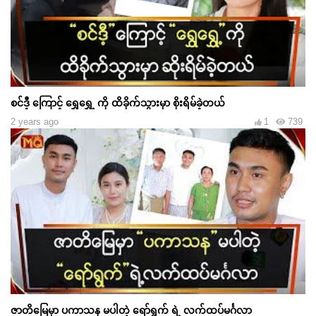
စင်ဒီ့ ကြောင့် ရွှေရွှေ့ ကို ထိခိုက်သွားမှာ စိုးရိမ်ခဲ့တယ်
2 years ago
1
739
ဇာတိမြေမှာ ပကာသန မပါတဲ့ ရော်ရွက် ရဲ့ လက်ထပ်မင်္ဂလာ