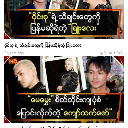
ဝိုင်းစု ရဲ့ သီချင်းတွေကို ပြန်မဆိုရဲတဲ့ ခြူးလေး
2 years ago
3
1,046