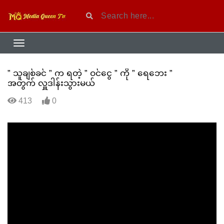
” သူချစ်ခင် ” က ရတဲ့‌ ” ဝင်‌ငွေ ” ကို ” ရေဘေး ”
အတွက် လှူဒါန်းသွားမယ်
413
0