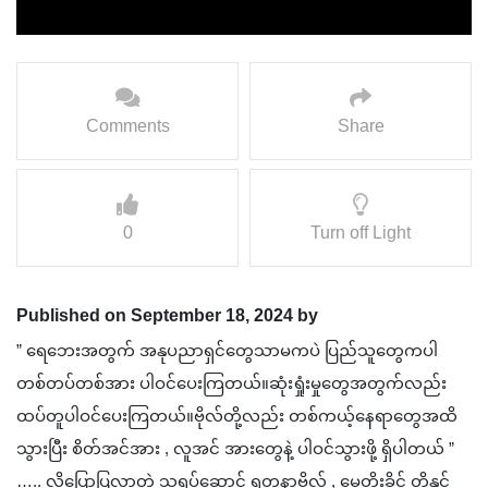
Comments
Share
0
Turn off Light
Published on September 18, 2024 by
” ရေဘေးအတွက် အနုပညာရှင်တွေသာမကပဲ ပြည်သူတွေကပါ
တစ်တပ်တစ်အား ပါဝင်ပေးကြတယ်။ဆုံးရှုံးမှုတွေအတွက်လည်း
ထပ်တူပါဝင်ပေးကြတယ်။ဗိုလ်တို့လည်း တစ်ကယ့်နေရာတွေအထိ
သွားပြီး စိတ်အင်အား , လူအင် အားတွေနဲ့ ပါဝင်သွားဖို့ ရှိပါတယ် ”
….. လို့ပြောပြလာတဲ့ သရုပ်ဆောင် ရတနာဗိုလ် , မေတိုးခိုင် တို့နှင့်