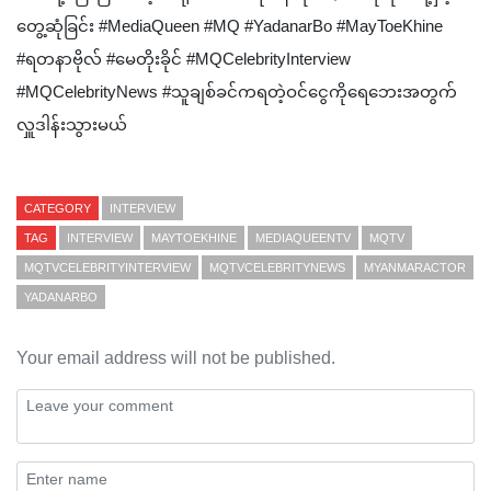
တွေ့ဆုံခြင်း #MediaQueen #MQ #YadanarBo #MayToeKhine
#ရတနာဗိုလ် #မေတိုးခိုင် #MQCelebrityInterview
#MQCelebrityNews #သူချစ်ခင်ကရတဲ့‌ဝင်‌ငွေကိုရေဘေးအတွက်
လှူဒါန်းသွားမယ်
CATEGORY
INTERVIEW
TAG
INTERVIEW
MAYTOEKHINE
MEDIAQUEENTV
MQTV
MQTVCELEBRITYINTERVIEW
MQTVCELEBRITYNEWS
MYANMARACTOR
YADANARBO
Your email address will not be published.