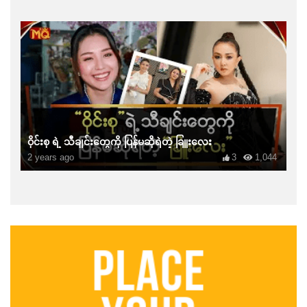
ဝိုင်းစု ရဲ့ သီချင်းတွေကို ပြန်မဆိုရဲတဲ့ ခြူးလေး
2 years ago
3
1,044