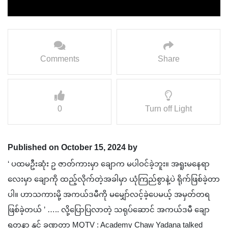
Comments
Share
0
Turn off Light
Published on October 15, 2024 by
‘ ပထမဦးဆုံး ဥ ဇာတ်ကားမှာ ချောက မပါဝင်ခဲ့ဘူး။ အရူးမနေရာ
လေးမှာ ချောကို ထည့်လိုက်တဲ့အခါမှာ ယုံကြည်စွာနဲ့ပဲ ရိုက်ဖြစ်ခဲ့တာ
ပါ။ ဟာသကားမို့ အကယ်ဒမီကို မမျှော်လင့်ခဲ့ပေမယ့် အမှတ်တရ
ဖြစ်ခဲ့တယ် ’ ….. လို့ပြောပြလာတဲ့ သရုပ်ဆောင် အကယ်ဒမီ ချော
ရတနာ နှင့် ခဏတာ MQTV : Academy Chaw Yadana talked