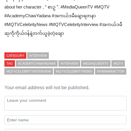
about her character , “ စာဥ ”. #MediaQueenTV #MQTV
#AcademyChawYadana #အကယ်ဒမီချောရတနာ
#MQTVCelebrityNews #MQTVCelebrityInterview #အကယ်ဒမီ
ဆုကိုကိုယ်ဝန်နဲ့တက်ယူခဲ့တဲ့ချော
CATEGORY
INTERVIEW
TAG
ACADEMYCHAWYADANA
INTERVIEW
MEDIAQUEENTV
MQTV
MQTVCELEBRITYINTERVIEW
MQTVCELEBRITYNEWS
MYANMARACTOR
Your email address will not be published.