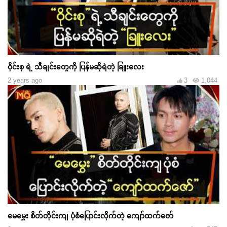
ဝိုင်းစု ရဲ့ သီချင်းတွေကို ပြန်မဆိုရဲတဲ့ ခြူးလေး
2 years ago
3
1,044
မေမွှေး စိတ်တိုင်းကျ ပုံစံပြောင်းလိုက်တဲ့ ကျော်ထက်ဇော်