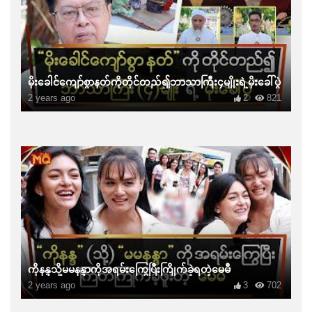
မိုးခေါင်ကျော်စွာနတ်ကိုတိုင်တည်၍ဘာသာကြီး၄မျိုးရဲ့မိုးခေါ်ပွဲ
2 years ago
2
821
ကိုနန္ဒသို့မမနန္ဒာကိုအရမ်းကြွေပြီးကြိုက်ခဲ့ရတဲ့မေမီ
2 years ago
3
702