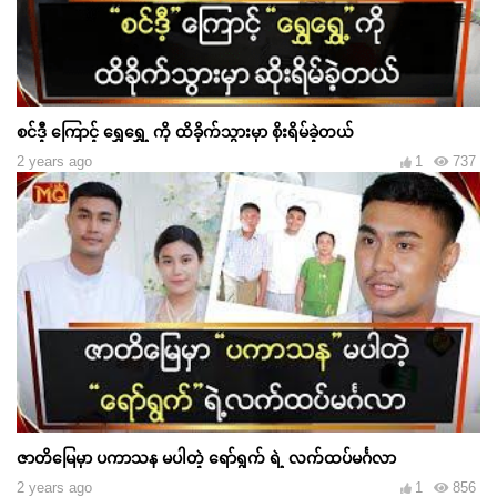
စင်ဒီ့ ကြောင့် ရွှေရွှေ့ ကို ထိခိုက်သွားမှာ စိုးရိမ်ခဲ့တယ်
2 years ago
1
737
ဇာတိမြေမှာ ပကာသန မပါတဲ့ ရော်ရွက် ရဲ့ လက်ထပ်မင်္ဂလာ
2 years ago
1
856