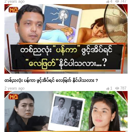
2 years ago
4
747
တစ်ညလုံး ပန်ကာ ဖွင့်အိပ်ရင် လေဖြတ် နိုင်ပါသလား ?
2 years ago
1
787