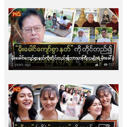
မိုးခေါင်ကျော်စွာနတ်ကိုတိုင်တည်၍ဘာသာကြီး၄မျိုးရဲ့မိုးခေါ်ပွဲ
2 years ago
2
817