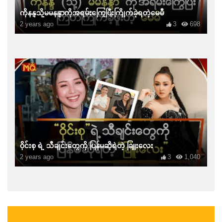
ကိုနန္ဒသို့မမနန္ဒာကိုအရမ်းကြွေပြီးကြိုက်ခဲ့ရတဲ့မေမီ
2 years ago
3
698
ဝိုင်းစု ရဲ့ သီချင်းတွေကို ပြန်မဆိုရဲတဲ့ ခြူးလေး
2 years ago
3
1,040