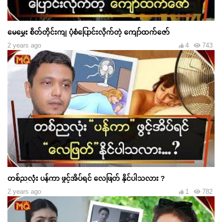
မေမွှေး စိတ်တိုင်းကျ ပုံစံပြောင်းလိုက်တဲ့ ကျော်ထက်ဇော်
2 years ago
4
743
တစ်ညလုံး ပန်ကာ ဖွင့်အိပ်ရင် လေဖြတ် နိုင်ပါသလား ?
2 years ago
1
782