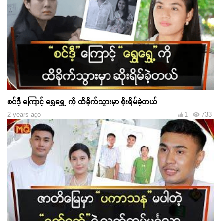
စင်ဒီ့ ကြောင့် ရွှေရွှေ့ ကို ထိခိုက်သွားမှာ စိုးရိမ်ခဲ့တယ်
2 years ago
1
733