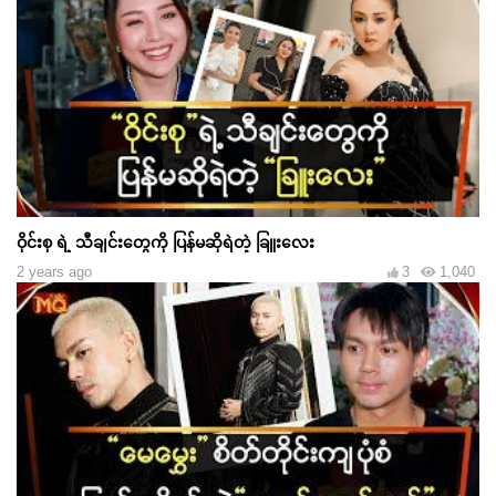
ဝိုင်းစု ရဲ့ သီချင်းတွေကို ပြန်မဆိုရဲတဲ့ ခြူးလေး
2 years ago
3
1,040