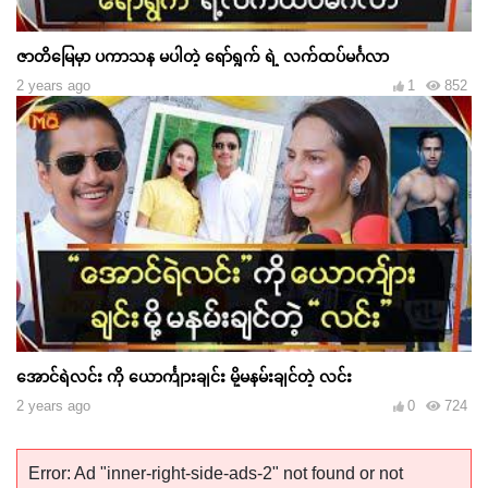
ဇာတိမြေမှာ ပကာသန မပါတဲ့ ရော်ရွက် ရဲ့ လက်ထပ်မင်္ဂလာ
2 years ago
1
852
အောင်ရဲလင်း ကို ယောင်္ကျားချင်း မို့မနမ်းချင်တဲ့ လင်း
2 years ago
0
724
Error: Ad "inner-right-side-ads-2" not found or not