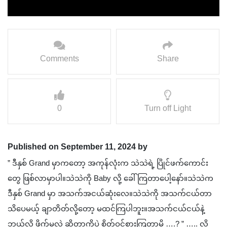
Comments
Share
0
Turn off Light
Published on September 11, 2024 by
” ဒီနှစ် Grand မှာကတော့ အကုန်လုံးက သဲသဲရဲ့ ပြိုင်ဖက်ကောင်း
တွေ ဖြစ်လာမှာပါ။သဲသဲကို Baby လို့ ခေါ်ကြတာပေါ့နော်။သဲသဲက
ဒီနှစ် Grand မှာ အသက်အငယ်ဆုံးလေ။သဲသဲကို အသက်ငယ်တာ
သိပေမယ့် ချာတိတ်လို့တော့ မထင်ကြပါဘူး။အသက်ငယ်ငယ်နဲ့
ဘယ်လို ဖိုက်မလဲ ဆိုတာကိုပဲ စိတ်ဝင်စားကြတာမို့ ….? ” ….. လို့