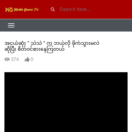
အငယ်ဆုံး ” သဲသဲ ” က ဘယ်လို ဖိုက်သွားမလဲ
ဆိုပြီး စိတ်ဝင်စားနေကြတယ်
374
0