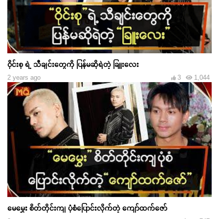
ဝိုင်းစု ရဲ့ သီချင်းတွေကို ပြန်မဆိုရဲတဲ့ ခြူးလေး
2 years ago
3
1,044
မေမွှေး စိတ်တိုင်းကျ ပုံစံပြောင်းလိုက်တဲ့ ကျော်ထက်ဇော်