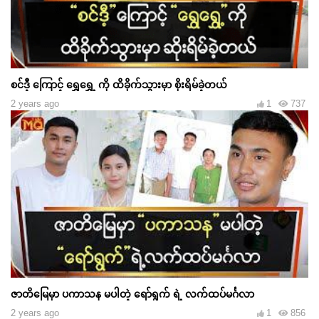
စင်ဒီ့ ကြောင့် ရွှေရွှေ့ ကို ထိခိုက်သွားမှာ စိုးရိမ်ခဲ့တယ်
2 years ago
1
737
ဇာတိမြေမှာ ပကာသန မပါတဲ့ ရော်ရွက် ရဲ့ လက်ထပ်မင်္ဂလာ
2 years ago
1
856