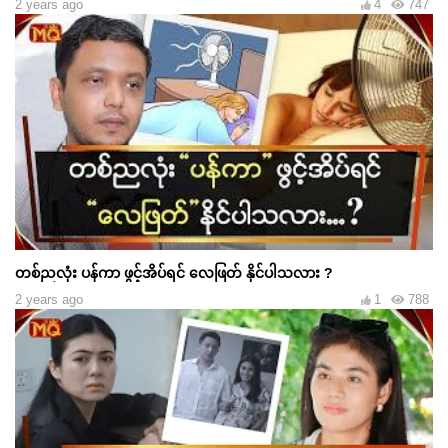
2 years ago
4
747
တစ်ညလုံး ပန်ကာ ဖွင့်အိပ်ရင် လေဖြတ် နိုင်ပါသလား ?
2 years ago
1
788