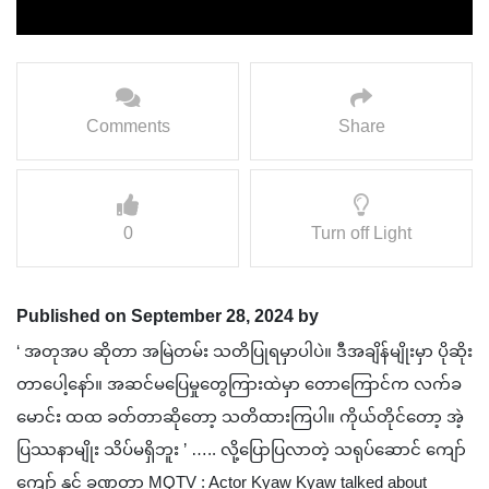
Comments
Share
0
Turn off Light
Published on September 28, 2024 by
‘ အတုအပ ဆိုတာ အမြဲတမ်း သတိပြုရမှာပါပဲ။ ဒီအချိန်မျိုးမှာ ပိုဆိုး
တာပေါ့နော်။ အဆင်မပြေမှုတွေကြားထဲမှာ တောကြောင်က လက်ခ
မောင်း ထထ ခတ်တာဆိုတော့ သတိထားကြပါ။ ကိုယ်တိုင်တော့ အဲ့
ပြဿနာမျိုး သိပ်မရှိဘူး ’ ….. လို့ပြောပြလာတဲ့ သရုပ်ဆောင် ကျော်
ကျော် နှင့် ခဏတာ MQTV : Actor Kyaw Kyaw talked about