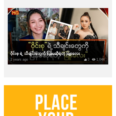
ဝိုင်းစု ရဲ့ သီချင်းတွေကို ပြန်မဆိုရဲတဲ့ ခြူးလေး
2 years ago
3
1,044