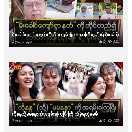
မိုးခေါင်ကျော်စွာနတ်ကိုတိုင်တည်၍ဘာသာကြီး၄မျိုးရဲ့မိုးခေါ်ပွဲ
2 years ago
2
821
ကိုနန္ဒသို့မမနန္ဒာကိုအရမ်းကြွေပြီးကြိုက်ခဲ့ရတဲ့မေမီ
2 years ago
3
702