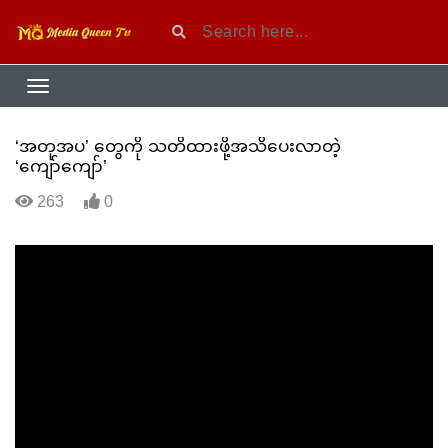
‘အတုအပ’ တွေကို သတိထားဖို့အသိပေးလာတဲ့
‘ကျော်‌ကျော်’
263
0