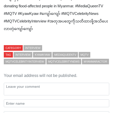
donating flood-affected people in Myanmar. #MediaQueenTV
#MQTV #KyawKyaw #ကျော်ကျော် #MQTVCelebrityNews
#MQTVCelebrityInterview #အတုအပတွေကိုသတိထားဖို့အသိပေး
လာတဲ့ကျော်‌ကျော်
CATEGORY
INTERVIEW
TAG
INTERVIEW
KYAWKYAW
MEDIAQUEENTV
MQTV
MQTVCELEBRITYINTERVIEW
MQTVCELEBRITYNEWS
MYANMARACTOR
Your email address will not be published.