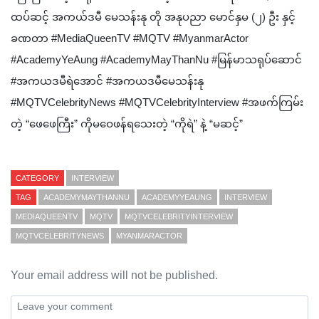
ထပ်ဆင့် အကယ်ဒမီ မေသန်းနု တို အနုပညာ မောင်နှမ (၂) ဦး နှင့်
ခဏတာ #MediaQueenTV #MQTV #MyanmarActor
#AcademyYeAung #AcademyMayThanNu #မြန်မာသရုပ်ဆောင်
#အကယဒမီရဲအောင် #အကယဒမီမေသန်းနု
#MQTVCelebrityNews #MQTVCelebrityInterview #အဖက်ကြမ်း
တဲ့ “ဖေဖေကြီး” ကိုမဝေဖန်ရသေးတဲ့ “ကိုရဲ” နဲ့ “မဆင့်”
CATEGORY
INTERVIEW
TAG
ACADEMYMAYTHANNU
ACADEMYYEAUNG
INTERVIEW
MEDIAQUEENTV
MQTV
MQTVCELEBRITYINTERVIEW
MQTVCELEBRITYNEWS
MYANMARACTOR
Your email address will not be published.