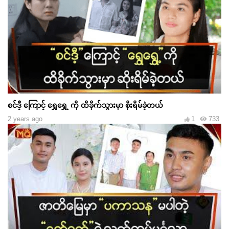
စင်ဒီ့ ကြောင့် ရွှေရွှေ့ ကို ထိခိုက်သွားမှာ စိုးရိမ်ခဲ့တယ်
2 years ago
1
733