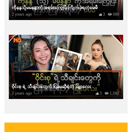
ကိုနန္ဒသို့မမနန္ဒာကိုအရမ်းကြွေပြီးကြိုက်ခဲ့ရတဲ့မေမီ
2 years ago
3
699
ဝိုင်းစု ရဲ့ သီချင်းတွေကို ပြန်မဆိုရဲတဲ့ ခြူးလေး
2 years ago
3
1,042