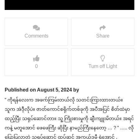
Comments
Share
0
Turn off Light
Published on August 5, 2024 by
” ကိုရန်လေးက အဖက်ကြမ်းတယ်လို သတင်းကြားထားတယ်။
သူက အဲဒီ့လိုပဲ။ ဇာတ်ကောင်စရိုက်တစ်ခုကို အပီအပြင် စိတ်ထဲမှာ
ထည့်ပြီး သရုပ်ဆောင်တာ။ သူ့ ကြိုးစားမှုကို ချီးကျူးမိတယ်။ အရင်
ကနဲ့ မတူအောင် ဖေဖေကြီး ဆိုပြီး နာမည်ကြီးနေတော့ … ? ” ….. လို
ပြောပြလာတဲ့ သရုပ်ဆောင် ထပ်ဆင့် အကယ်ဒမီ ရဲအောင် ,