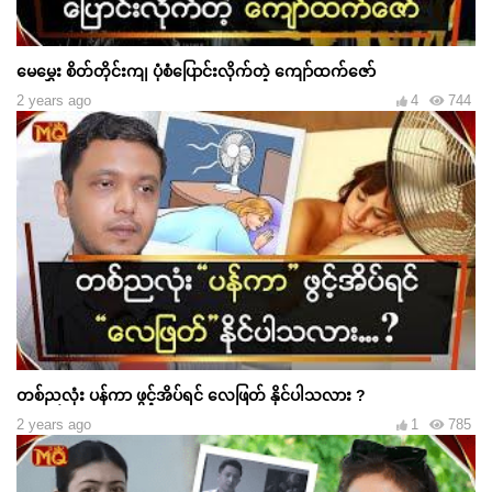
မေမွှေး စိတ်တိုင်းကျ ပုံစံပြောင်းလိုက်တဲ့ ကျော်ထက်ဇော်
2 years ago
4
744
တစ်ညလုံး ပန်ကာ ဖွင့်အိပ်ရင် လေဖြတ် နိုင်ပါသလား ?
2 years ago
1
785