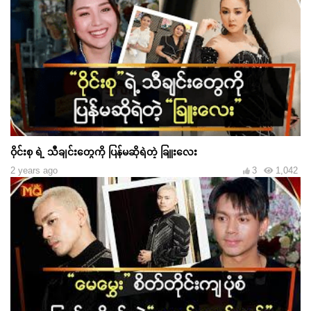
ဝိုင်းစု ရဲ့ သီချင်းတွေကို ပြန်မဆိုရဲတဲ့ ခြူးလေး
2 years ago
3
1,042