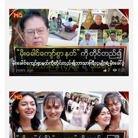
မိုးခေါင်ကျော်စွာနတ်ကိုတိုင်တည်၍ဘာသာကြီး၄မျိုးရဲ့မိုးခေါ်ပွဲ
2 years ago
2
818