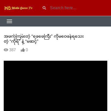
အဖက်ကြမ်းတဲ့ “ဖေဖေကြီး” ကိုမဝေဖန်ရသေး
တဲ့ “ကိုရဲ” နဲ့ “မဆင့်”
387
0