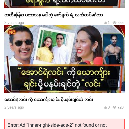
ဇာတိမြေမှာ ပကာသန မပါတဲ့ ရော်ရွက် ရဲ့ လက်ထပ်မင်္ဂလာ
2 years ago
1
855
အောင်ရဲလင်း ကို ယောင်္ကျားချင်း မို့မနမ်းချင်တဲ့ လင်း
2 years ago
0
728
Error: Ad "inner-right-side-ads-2" not found or not