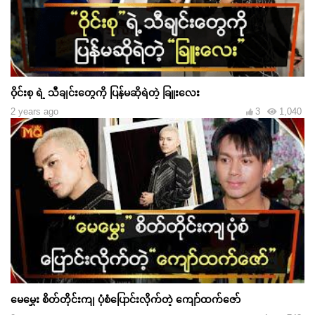
ဝိုင်းစု ရဲ့ သီချင်းတွေကို ပြန်မဆိုရဲတဲ့ ခြူးလေး
2 years ago
3
1,040
မေမွှေး စိတ်တိုင်းကျ ပုံစံပြောင်းလိုက်တဲ့ ကျော်ထက်ဇော်