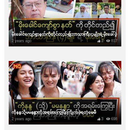
မိုးခေါင်ကျော်စွာနတ်ကိုတိုင်တည်၍ဘာသာကြီး၄မျိုးရဲ့မိုးခေါ်ပွဲ
2 years ago
2
817
ကိုနန္ဒသို့မမနန္ဒာကိုအရမ်းကြွေပြီးကြိုက်ခဲ့ရတဲ့မေမီ
2 years ago
3
698