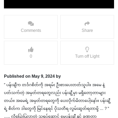
Comments
Share
0
Turn off Light
Published on May 9, 2024 by
” ပန်းချီက တင်္ဒဂစိတ်ကို အရမ်း ဦးစားပေးတတ်သူပါ။ အမေ နဲ့
ပတ်သက်တဲ့ အမှတ်တရတွေလည်း ပန်းချီ့မှာ မရှိတော့တာများ
တယ်။ အမေရဲ့ အမှတ်တရတွေကို ပေးလိုက်မိတာပေါ့နော်။ ပန်းချီ့
ရဲ့ စိတ်က ဒါတွေကို မြင်နေရင် ပိုသတိရ လွမ်းဆွတ်ရတာမို့ … ? ”
….. လို့ပြောပြလာတဲ့ သရုပ်ဆောင် မေပန်းချီ နှင့် ခဏတာ