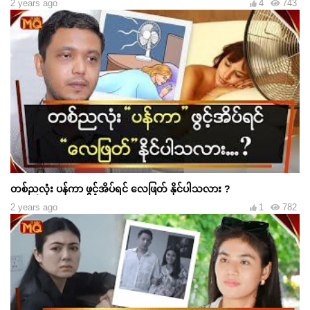
2 years ago
4
743
တစ်ညလုံး ပန်ကာ ဖွင့်အိပ်ရင် လေဖြတ် နိုင်ပါသလား ?
2 years ago
1
782