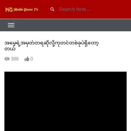
အမေ့ရဲ့အမှတ်တရဆိုလို့ကုတင်တစ်ခုပဲရှိတော့
တယ်
386
0