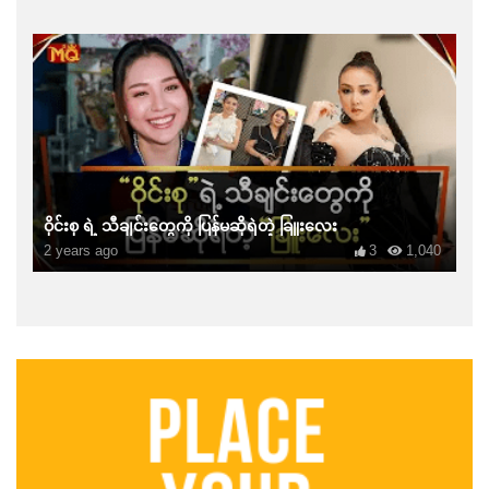
ဝိုင်းစု ရဲ့ သီချင်းတွေကို ပြန်မဆိုရဲတဲ့ ခြူးလေး
2 years ago
3
1,040