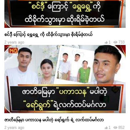
စင်ဒီ့ ကြောင့် ရွှေရွှေ့ ကို ထိခိုက်သွားမှာ စိုးရိမ်ခဲ့တယ်
2 years ago
1
733
ဇာတိမြေမှာ ပကာသန မပါတဲ့ ရော်ရွက် ရဲ့ လက်ထပ်မင်္ဂလာ
2 years ago
1
852