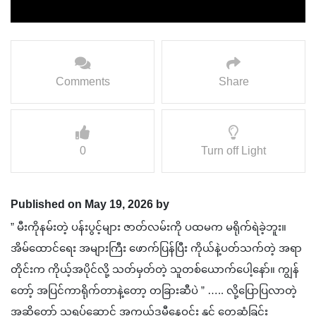
Comments
Share
0
Turn off Light
Published on May 19, 2026 by
” မီးကိုနမ်းတဲ့ ပန်းပွင့်များ ဇာတ်လမ်းကို ပထမက မရိုက်ရဲခဲ့ဘူး။
အိမ်ထောင်ရေး အများကြီး ဖောက်ပြန်ပြီး ကိုယ်နဲ့ပတ်သက်တဲ့ အရာ
တိုင်းက ကိုယ့်အပိုင်လို့ သတ်မှတ်တဲ့ သူ‌‌တစ်ယောက်ပေါ့နော်။ ကျွန်
တော့် အပြင်ကာရိုက်တာနဲ့တော့ တခြားဆီပဲ ” ….. လို့ပြောပြလာတဲ့
အဆိုတော် သရုပ်ဆောင် ‌‌‌‌‌‌‌‌‌‌‌‌‌‌‌‌‌‌‌‌‌‌‌အကယ်ဒမီနေဝင်း နှင့် တွေ့ဆုံခြင်း