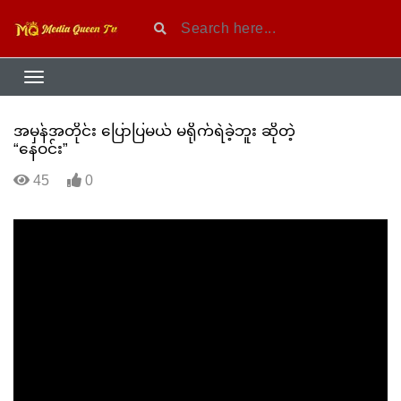
အမှန်အတိုင်း ပြောပြမယ် မရိုက်ရဲခဲ့ဘူး ဆိုတဲ့
“နေဝင်း”
45
0