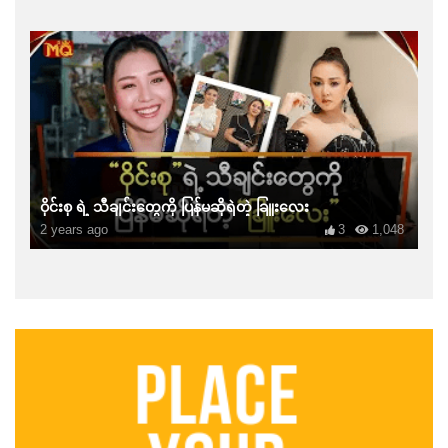
ဝိုင်းစု ရဲ့ သီချင်းတွေကို ပြန်မဆိုရဲတဲ့ ခြူးလေး
2 years ago
3
1,048