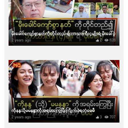
မိုးခေါင်ကျော်စွာနတ်ကိုတိုင်တည်၍ဘာသာကြီး၄မျိုးရဲ့မိုးခေါ်ပွဲ
2 years ago
2
828
ကိုနန္ဒသို့မမနန္ဒာကိုအရမ်းကြွေပြီးကြိုက်ခဲ့ရတဲ့မေမီ
2 years ago
3
707