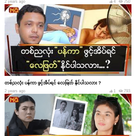
2 years ago
4
750
တစ်ညလုံး ပန်ကာ ဖွင့်အိပ်ရင် လေဖြတ် နိုင်ပါသလား ?
2 years ago
1
793