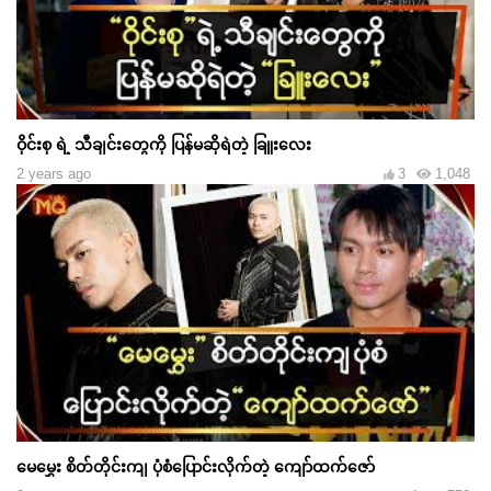
ဝိုင်းစု ရဲ့ သီချင်းတွေကို ပြန်မဆိုရဲတဲ့ ခြူးလေး
2 years ago
3
1,048
မေမွှေး စိတ်တိုင်းကျ ပုံစံပြောင်းလိုက်တဲ့ ကျော်ထက်ဇော်