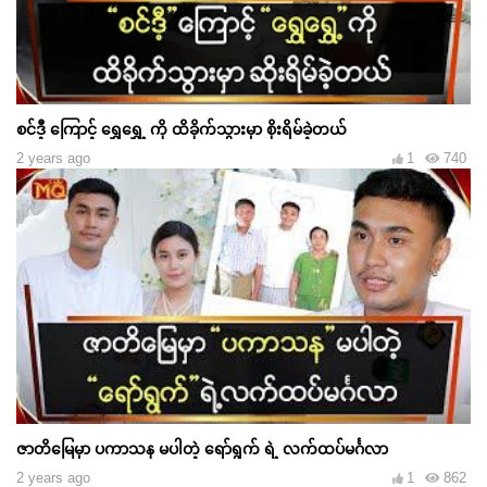
စင်ဒီ့ ကြောင့် ရွှေရွှေ့ ကို ထိခိုက်သွားမှာ စိုးရိမ်ခဲ့တယ်
2 years ago
1
740
ဇာတိမြေမှာ ပကာသန မပါတဲ့ ရော်ရွက် ရဲ့ လက်ထပ်မင်္ဂလာ
2 years ago
1
862