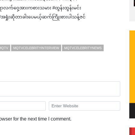
ုးရာလက်ဝှေ့အားကစားသမား #ထွန်းထွန်းမင်း
ရှုံးဆိုတာခါးပေမယ့်ဆက်ကြိုးစားပါသန့်ဇင်
MQTV
MQTVCELEBRITYINTERVIEW
MQTVCELEBRITYNEWS
owser for the next time I comment.