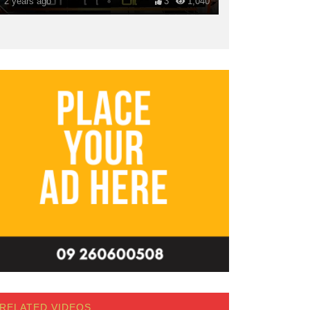
2 years ago
3
1,040
RELATED VIDEOS