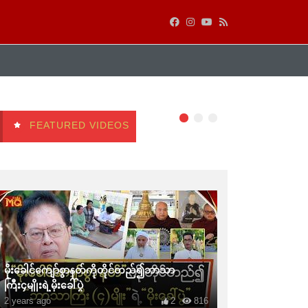
FEATURED VIDEOS
မိုးခေါင်ကျော်စွာနတ်ကိုတိုင်တည်၍ဘာသာ
ကြီး၄မျိုးရဲ့မိုးခေါ်ပွဲ
2 years ago
2
816