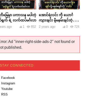
တိမြေမှာ ပကာသန မပါတဲ့
အောင်ရဲလင်း ကို ယောင်္
ာ်ရွက် ရဲ့ လက်ထပ်မင်္ဂလာ
ကျားချင်း မို့မနမ်းချင်တဲ့
လင်း
ears ago
1
852
2 years ago
0
724
rror: Ad "inner-right-side-ads-2" not found or
ot published.
STAY CONNECTED
Facebook
Instagram
Youtube
RSS