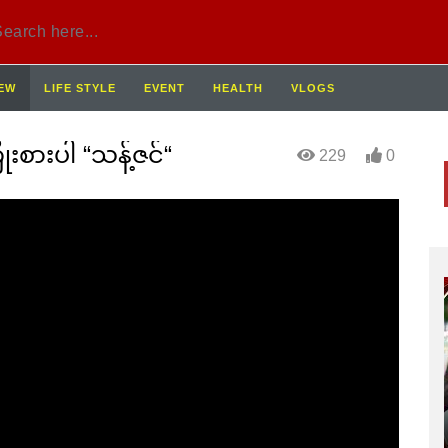
IEW
LIFE STYLE
EVENT
HEALTH
VLOGS
ုးစားပါ “သန့်ဇင်“
229
0