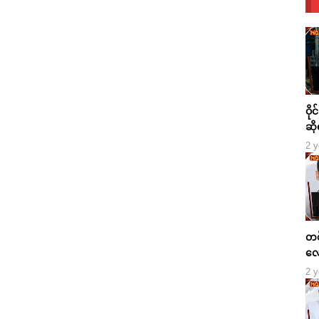
ဝို
ဆို
2 y
တစ်
လေ
2 y