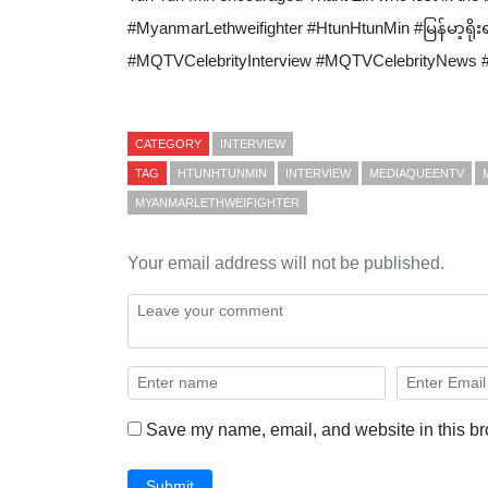
#MyanmarLethweifighter #HtunHtunMin #မြန်မာ့ရိ
#MQTVCelebrityInterview #MQTVCelebrityNews #အ
CATEGORY
INTERVIEW
TAG
HTUNHTUNMIN
INTERVIEW
MEDIAQUEENTV
MYANMARLETHWEIFIGHTER
Your email address will not be published.
Save my name, email, and website in this br
Submit