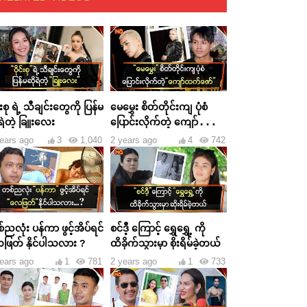
င်းစု ရဲ့ သီချင်းတွေကို ပြန်မ
မေမွှေး စိတ်တိုင်းကျ ပုံစံ
ရဲတဲ့ ခြူးလေး
ပြောင်းလိုက်တဲ့ ကျော်ထက်
ဇော်
ears ago
3
1,040
2 years ago
4
742
ညလုံး ပန်ကာ ဖွင့်အိပ်ရင်
စင်ဒီ့ ကြောင့် ရွှေရွှေ့ ကို
ဖြတ် နိုင်ပါသလား ?
ထိခိုက်သွားမှာ စိုးရိမ်ခဲ့တယ်
ears ago
1
781
2 years ago
1
733