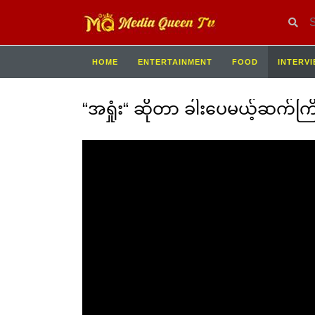
HOME
ENTERTAINMENT
FOOD
INTERV
“အရှုံး“ ဆိုတာ ခါးပေမယ့်ဆက်ကြိ