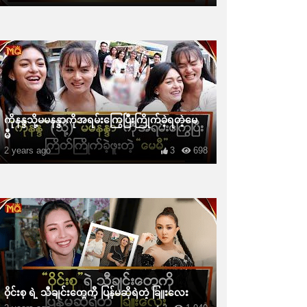
ကိုနန္ဒသို့မမနန္ဒာကိုအရမ်းကြွေပြီးကြိုက်ခဲ့ရတဲ့မေ
မီ
2 years ago
3
698
ဝိုင်းစု ရဲ့ သီချင်းတွေကို ပြန်မဆိုရဲတဲ့ ခြူးလေး