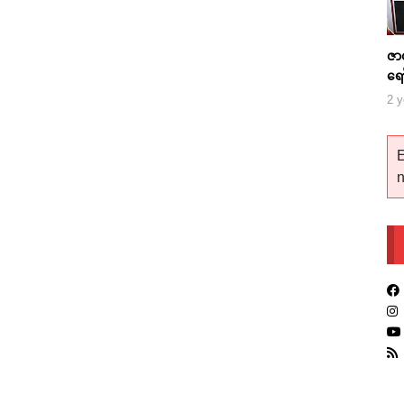
ဇာ
ရေ
2 y
E
n