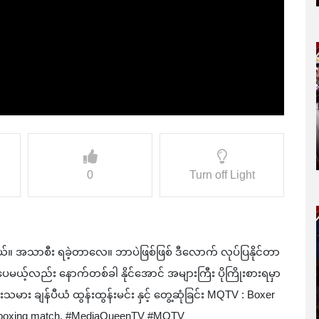
0
Turn off Light
့တယ်။ အသာစီး ရခဲ့တာ‌လေ။ ဘာပဲဖြစ်ဖြစ် ဒီလောက် လုပ်ပြနိုင်တာ
းပေမယ့်လည်း နောက်တစ်ခါ နိုင်အောင် အများကြီး ပိုကြိုးစားရမှာ
သမား ချန်ပီယံ ထွန်းထွန်းမင်း နှင့် တွေ့ဆုံခြင်း MQTV : Boxer
he boxing match. #MediaQueenTV #MQTV