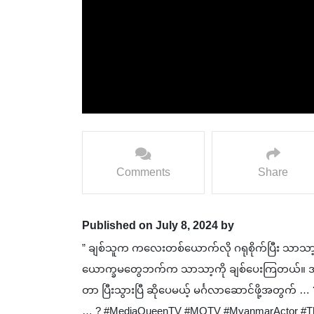
Comments
Share
Published on July 8, 2024 by
” ချစ်သူက ကလေးတစ်ယောက်လို ဂရုစိုက်ပြီး သာသာ
ယောက္ခမတွေဘက်က သာသာ့ကို ချစ်ပေးကြတယ်။ အဖက်
တာ ပြီးသွားပြီ ဆိုပေမယ့် မင်္ဂလာဆောင်ဖို့အတွက် 
… ? #MediaQueenTV #MQTV #MyanmarActor #Th