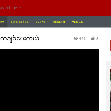
IEW
LIFE STYLE
EVENT
HEALTH
VLOGS
ခမကချစ်ပေးတယ်
441
0