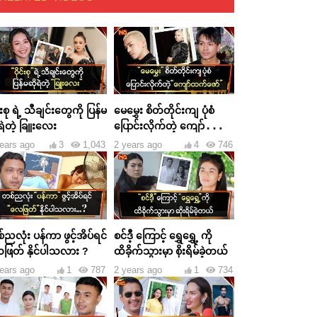
င်းစု ရဲ့ သီချင်းတွေကို ပြန်မ
မေမွှေး စိတ်တိုင်းကျ ပုံစံ
ရဲတဲ့ ခြူးလေး
ပြောင်းလိုက်တဲ့ ကျော်ထက်
ဇော်
ears ago
3
1,043
2 years ago
4
746
ညလုံး ပန်ကာ ဖွင့်အိပ်ရင်
စင်ဒီ့ ကြောင့် ရွှေရွှေ့ ကို
ဖြတ် နိုင်ပါသလား ?
ထိခိုက်သွားမှာ စိုးရိမ်ခဲ့တယ်
ears ago
1
787
2 years ago
1
734