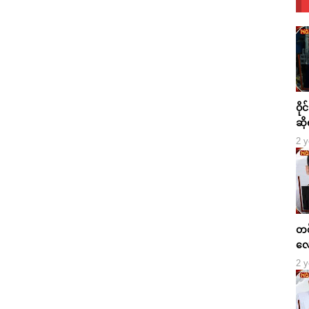
ဝို
ဆို
2 y
တစ်
လေ
2 y