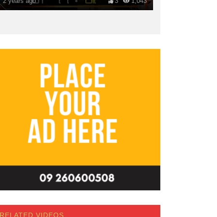
2 years ago
3
1,043
RELATED VIDEOS