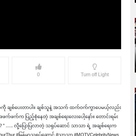
0
Turn off Light
့ကို ချစ်ပေးတာပါ။ ချစ်သူနဲ့ အသက် ထက်ဝက်ကွာပေမယ့်လည်း
ဖက်က ပြည့်စုံနေတဲ့ အချစ်ရေးလေးပေါ့နော်။ တောင်းရမ်း
… ? ” ….. လို့ပြောပြလာတဲ့ သရုပ်ဆောင် သာသာ ရဲ့ အချစ်ရေးက
urThur #မြန်မာသရုပ်ဆောင် #သာသာ #MQTVCelebrityNews