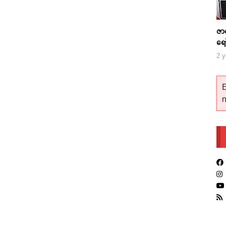
ဇာ
ရေ
2 y
E
n