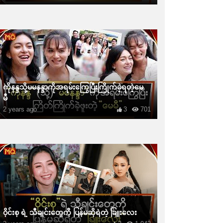
ကိုနန္ဒသို့မမနန္ဒာကိုအရမ်းကြွေပြီးကြိုက်ခဲ့ရတဲ့မေ
မီ
2 years ago
3
701
ဝိုင်းစု ရဲ့ သီချင်းတွေကို ပြန်မဆိုရဲတဲ့ ခြူးလေး