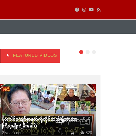
FEATURED VIDEOS
မိုးခေါင်ကျော်စွာနတ်ကိုတိုင်တည်၍ဘာသာ
ကြီး၄မျိုးရဲ့မိုးခေါ်ပွဲ
2 years ago
2
820