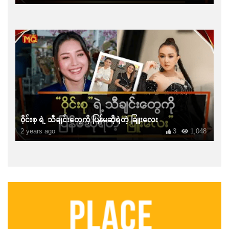
ဝိုင်းစု ရဲ့ သီချင်းတွေကို ပြန်မဆိုရဲတဲ့ ခြူးလေး
2 years ago
3
1,048