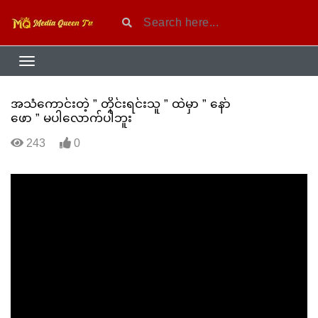
အသံကောင်းတဲ့ ” တိုင်းရင်းသူ ” ထဲမှာ ” နော်
ဖော ” မပါလောက်ပါဘူး
243
0