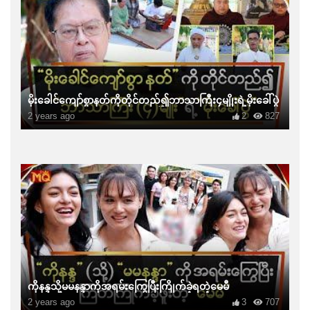
မိုးခေါင်ကျော်စွာနတ်ကိုတိုင်တည်၍ဘာသာကြီး၄မျိုးရဲ့မိုးခေါ်ပွဲ
2 years ago
2
827
ကိုနန္ဒသို့မမနန္ဒာကိုအရမ်းကြွေပြီးကြိုက်ခဲ့ရတဲ့မေမီ
2 years ago
3
707