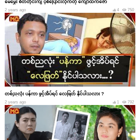
မေမွှေး စိတ်တိုင်းကျ ပုံစံပြောင်းလိုက်တဲ့ ကျော်ထက်ဇော်
2 years ago
4
750
တစ်ညလုံး ပန်ကာ ဖွင့်အိပ်ရင် လေဖြတ် နိုင်ပါသလား ?
2 years ago
1
792