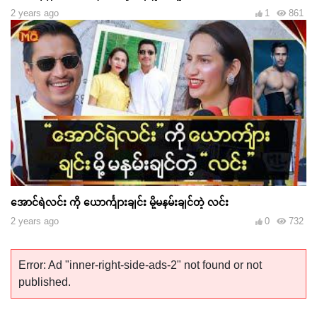
2 years ago
1
861
အောင်ရဲလင်း ကို ယောင်္ကျားချင်း မို့မနမ်းချင်တဲ့ လင်း
2 years ago
0
732
Error: Ad "inner-right-side-ads-2" not found or not
published.