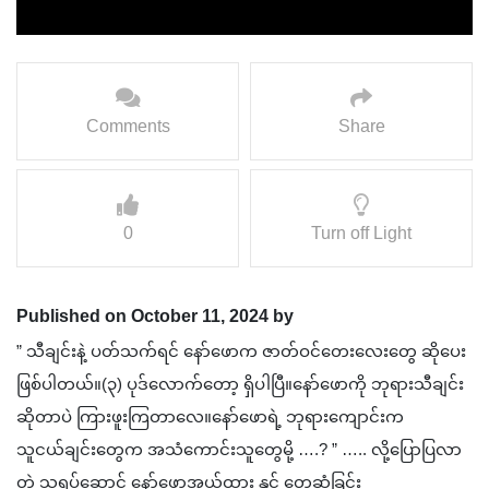
Comments
Share
0
Turn off Light
Published on October 11, 2024 by
” သီချင်းနဲ့ ပတ်သက်ရင် နော်ဖောက ဇာတ်ဝင်တေးလေးတွေ ဆိုပေး
ဖြစ်ပါတယ်။(၃) ပုဒ်လောက်တော့ ရှိပါပြီ။နော်ဖောကို ဘုရားသီချင်း
ဆိုတာပဲ ကြားဖူးကြတာလေ။နော်ဖောရဲ့ ဘုရားကျောင်းက
သူငယ်ချင်းတွေက အသံကောင်းသူတွေမို့ ….? ” ….. လို့ပြောပြလာ
တဲ့ သရုပ်ဆောင် နော်ဖောအယ်ထား နှင့် တွေ့ဆုံခြင်း