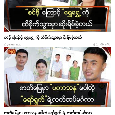
စင်ဒီ့ ကြောင့် ရွှေရွှေ့ ကို ထိခိုက်သွားမှာ စိုးရိမ်ခဲ့တယ်
2 years ago
1
740
ဇာတိမြေမှာ ပကာသန မပါတဲ့ ရော်ရွက် ရဲ့ လက်ထပ်မင်္ဂလာ