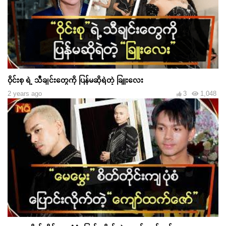
ဝိုင်းစု ရဲ့ သီချင်းတွေကို ပြန်မဆိုရဲတဲ့ ခြူးလေး
2 years ago
3
1,048