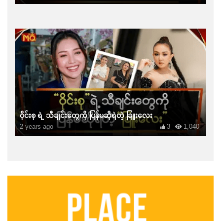
ဝိုင်းစု ရဲ့ သီချင်းတွေကို ပြန်မဆိုရဲတဲ့ ခြူးလေး
2 years ago
3
1,040