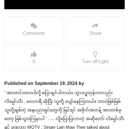
Comments
Share
0
Turn off Light
Published on September 19, 2024 by
‘ အားတင်းထားပါလို့ ပြောချင်ပါတယ်။ သွားလှူတုန်းကလည်း
လိမ္မော်သီး , ဝေလာရီ ဆိုပြီး သူတို့ ပျော်နေကြတယ်။ ဘာပဲဖြစ်ဖြစ်
သူတို့ချစ်တဲ့ အနုပညာရှင်တွေကို မြင်ရင် အခိုက်အတန့် အားတစ်ခု
တော့ ဖြစ်သွားကြမှာပါ ’ ….. လို့ပြောပြလာတဲ့ အဆိုတော် လိမ္မော်သီး
နှင့် ခဏတာ MQTV : Singer Lain Maw Thee talked about