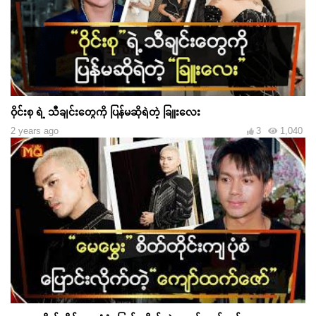
ဝိုင်းစု ရဲ့ သီချင်းတွေကို ပြန်မဆိုရဲတဲ့ ခြူးလေး
2 years ago
3
1,040