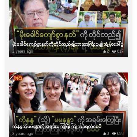
မိုးခေါင်ကျော်စွာနတ်ကိုတိုင်တည်၍ဘာသာကြီး၄မျိုးရဲ့မိုးခေါ်ပွဲ
2 years ago
2
817
ကိုနန္ဒသို့မမနန္ဒာကိုအရမ်းကြွေပြီးကြိုက်ခဲ့ရတဲ့မေမီ
2 years ago
3
698