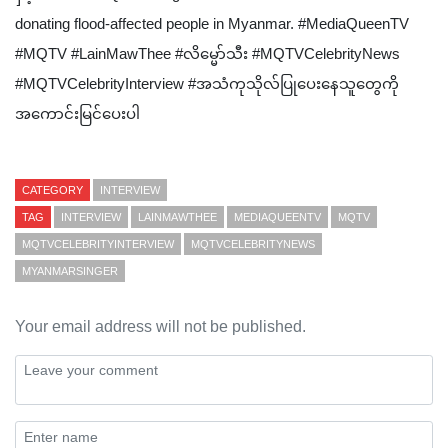
donating flood-affected people in Myanmar. #MediaQueenTV
#MQTV #LainMawThee #လိမ္မော်သီး #MQTVCelebrityNews
#MQTVCelebrityInterview #အသံကုသိုလ်ပြုပေးနေသူတွေကို
အကောင်းမြင်ပေးပါ
CATEGORY
INTERVIEW
TAG
INTERVIEW
LAINMAWTHEE
MEDIAQUEENTV
MQTV
MQTVCELEBRITYINTERVIEW
MQTVCELEBRITYNEWS
MYANMARSINGER
Your email address will not be published.