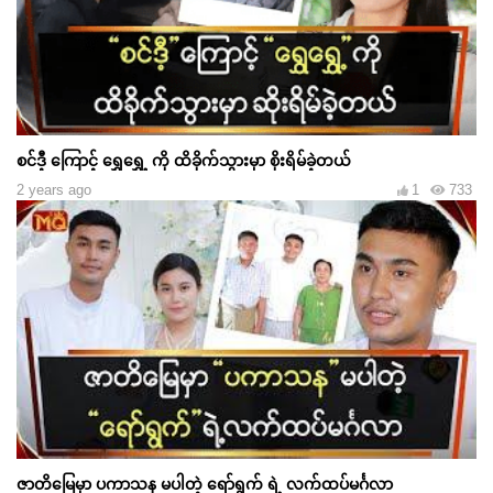
စင်ဒီ့ ကြောင့် ရွှေရွှေ့ ကို ထိခိုက်သွားမှာ စိုးရိမ်ခဲ့တယ်
2 years ago
1
733
ဇာတိမြေမှာ ပကာသန မပါတဲ့ ရော်ရွက် ရဲ့ လက်ထပ်မင်္ဂလာ