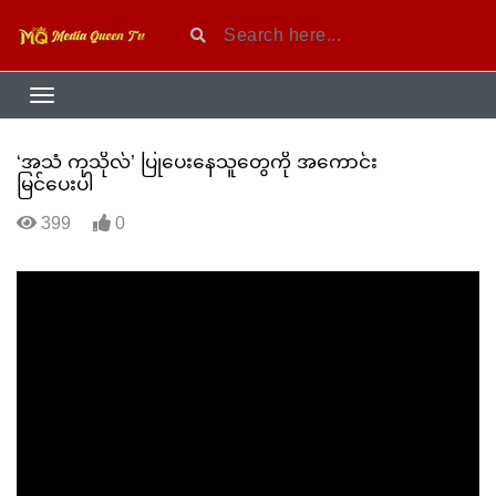
‘အသံ ကုသိုလ်’ ပြုပေးနေသူတွေကို အကောင်း
မြင်ပေးပါ
399
0