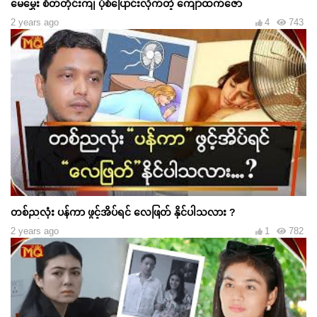
မေမွှေး စိတ်တိုင်းကျ ပုံစံပြောင်းလိုက်တဲ့ ကျော်ထက်ဇော်
2 years ago
4
743
တစ်ညလုံး ပန်ကာ ဖွင့်အိပ်ရင် လေဖြတ် နိုင်ပါသလား ?
2 years ago
1
782