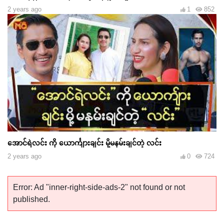
2 years ago
1
852
အောင်ရဲလင်း ကို ယောင်္ကျားချင်း မို့မနမ်းချင်တဲ့ လင်း
2 years ago
0
724
Error: Ad "inner-right-side-ads-2" not found or not
published.