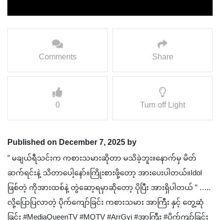
Comments
Share
0
Turn off Light
Published on December 7, 2025 by
” မချယ်ရီသင်းက ကစားသမားဆိုတာ မသိခဲ့ဘူး။နောက်မှ မိတ်
ဆက်ရင်းနဲ့ သိတာပေါ့နော်။ကြိုးစားဖို့တော့ အားပေးပါတယ်။Idol
ဖြစ်တဲ့ ကိုအားထစ်နဲ့ တွဲဆော့ရမှာဆိုတော့ ပိုပြီး အားရှိပါတယ် ” …..
လို့ပြောပြလာတဲ့ ပိုက်ကျော်ခြင်း ကစားသမား အာကြီး နှင့် တွေ့ဆုံ
ခြင်း #MediaQueenTV #MQTV #ArrGyi #အာကြီး #ပိုက်ကျာ်ခြင်း