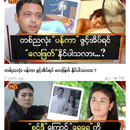
တစ်ညလုံး ပန်ကာ ဖွင့်အိပ်ရင် လေဖြတ် နိုင်ပါသလား ?
2 years ago
1
789