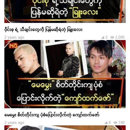
ဝိုင်းစု ရဲ့ သီချင်းတွေကို ပြန်မဆိုရဲတဲ့ ခြူးလေး
2 years ago
3
1,045
မေမွှေး စိတ်တိုင်းကျ ပုံစံပြောင်းလိုက်တဲ့ ကျော်ထက်ဇော်
2 years ago
4
748