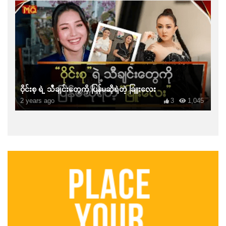
ဝိုင်းစု ရဲ့ သီချင်းတွေကို ပြန်မဆိုရဲတဲ့ ခြူးလေး
2 years ago
3
1,045