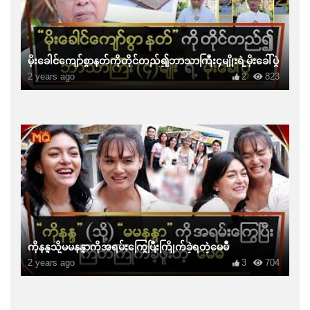
မိုးခေါင်ကျော်စွာနတ်ကိုတိုင်တည်၍ဘာသာကြီး၄မျိုးရဲ့မိုးခေါ်ပွဲ
2 years ago
2
823
ကိုနန္ဒသို့မမနန္ဒာကိုအရမ်းကြွေပြီးကြိုက်ခဲ့ရတဲ့မေမီ
2 years ago
3
704