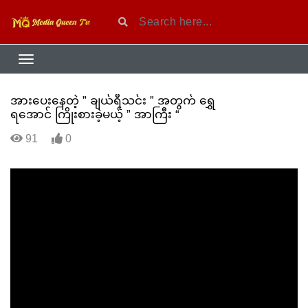
အားပေးနေတဲ့ ” ချယ်ရီသင်း ” အတွက် ရွှေ
ရအောင် ကြိုးစားခဲ့မယ့် ” အာကြီး “
91
0