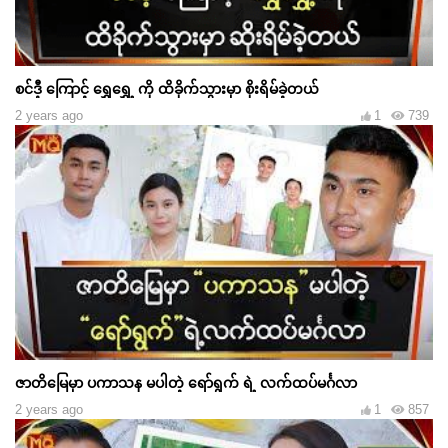
စင်ဒီ့ ကြောင့် ရွှေရွှေ့ ကို ထိခိုက်သွားမှာ စိုးရိမ်ခဲ့တယ်
2 years ago
1
739
ဇာတိမြေမှာ ပကာသန မပါတဲ့ ရော်ရွက် ရဲ့ လက်ထပ်မင်္ဂလာ
2 years ago
1
857