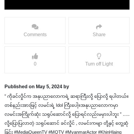
Comments
Share
0
Turn off Light
Published on May 5, 2024 by
” ကိုခင်လှိုင်က အနုပညာလောကရဲ့ ဆရာကြီးလို့ ပြောလို့ ရပါတယ်။
တစ်နည်းအားဖြင့် လမင်းရဲ့ Idol ကြီးပေါ့။အနုပညာလောကမှာ
လမင်းအကြိုက်ဆုံး သရုပ်ဆောင်လို့ ပြောရင်လည်းမမှားပါဘူး ” …..
လို့ပြောပြလာတဲ့ သရုပ်ဆောင် ခင်လှိုင် , လမင်းကဗျာ တို့နှင့် တွေ့ဆုံ
ခြင်း #MediaQueenTV #MQTV #MyanmarActor #KhinHlaing