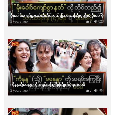
မိုးခေါင်ကျော်စွာနတ်ကိုတိုင်တည်၍ဘာသာကြီး၄မျိုးရဲ့မိုးခေါ်ပွဲ
2 years ago
2
823
ကိုနန္ဒသို့မမနန္ဒာကိုအရမ်းကြွေပြီးကြိုက်ခဲ့ရတဲ့မေမီ
2 years ago
3
704