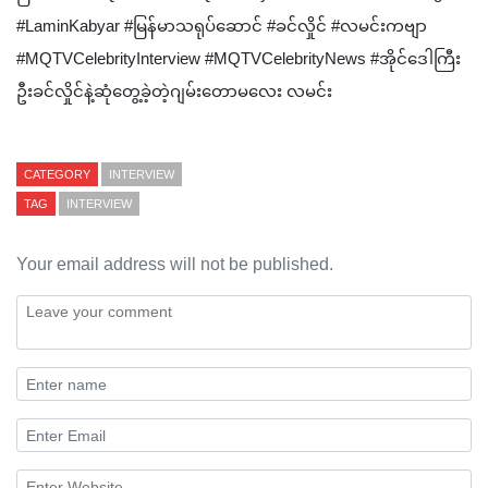
#LaminKabyar #မြန်မာသရုပ်ဆောင် #ခင်လှိုင် #လမင်းက‌ဗျာ
#MQTVCelebrityInterview #MQTVCelebrityNews #အိုင်ဒေါကြီး
ဦးခင်လှိုင်နဲ့ဆုံတွေ့ခဲ့တဲ့ဂျမ်းတောမလေး လမင်း
CATEGORY
INTERVIEW
TAG
INTERVIEW
Your email address will not be published.