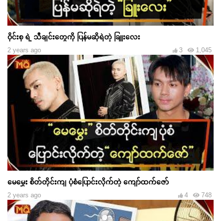
ဝိုင်းစု ရဲ့ သီချင်းတွေကို ပြန်မဆိုရဲတဲ့ ခြူးလေး
2 years ago
3
1,045
မေမွှေး စိတ်တိုင်းကျ ပုံစံပြောင်းလိုက်တဲ့ ကျော်ထက်ဇော်
2 years ago
4
748