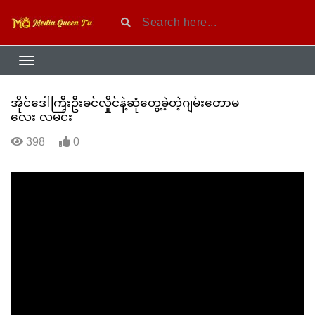
အိုင်ဒေါကြီးဦးခင်လှိုင်နဲ့ဆုံတွေ့ခဲ့တဲ့ဂျမ်းတောမ
လေး လမင်း
398
0