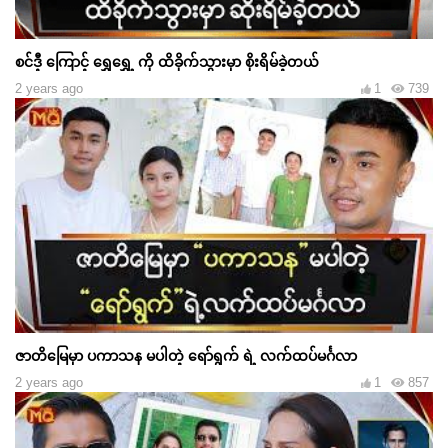
စင်ဒီ့ ကြောင့် ရွှေရွှေ့ ကို ထိခိုက်သွားမှာ စိုးရိမ်ခဲ့တယ်
2 years ago
1
739
ဇာတိမြေမှာ ပကာသန မပါတဲ့ ရော်ရွက် ရဲ့ လက်ထပ်မင်္ဂလာ
2 years ago
1
857