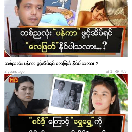
တစ်ညလုံး ပန်ကာ ဖွင့်အိပ်ရင် လေဖြတ် နိုင်ပါသလား ?
2 years ago
1
789