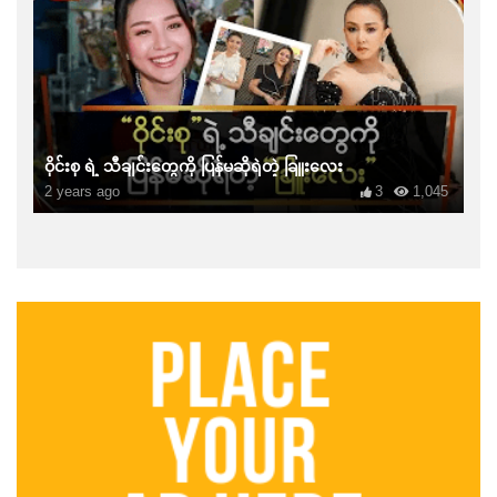
ဝိုင်းစု ရဲ့ သီချင်းတွေကို ပြန်မဆိုရဲတဲ့ ခြူးလေး
2 years ago
3
1,045