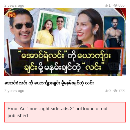
2 years ago
1
855
အောင်ရဲလင်း ကို ယောင်္ကျားချင်း မို့မနမ်းချင်တဲ့ လင်း
2 years ago
0
728
Error: Ad "inner-right-side-ads-2" not found or not
published.