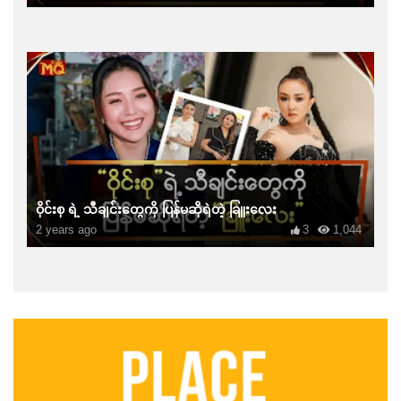
ဝိုင်းစု ရဲ့ သီချင်းတွေကို ပြန်မဆိုရဲတဲ့ ခြူးလေး
2 years ago
3
1,044