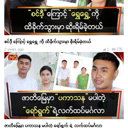
စင်ဒီ့ ကြောင့် ရွှေရွှေ့ ကို ထိခိုက်သွားမှာ စိုးရိမ်ခဲ့တယ်
2 years ago
1
735
ဇာတိမြေမှာ ပကာသန မပါတဲ့ ရော်ရွက် ရဲ့ လက်ထပ်မင်္ဂလာ