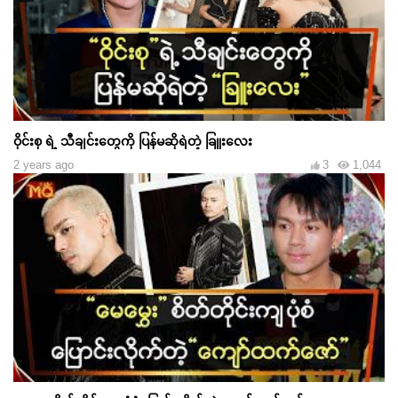
ဝိုင်းစု ရဲ့ သီချင်းတွေကို ပြန်မဆိုရဲတဲ့ ခြူးလေး
2 years ago
3
1,044