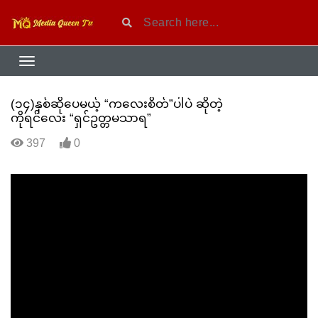
(၁၄)နှစ်ဆိုပေမယ့် “ကလေးစိတ်”ပါပဲ ဆိုတဲ့
ကိုရင်လေး “ရှင်ဥတ္တမသာရ”
397
0