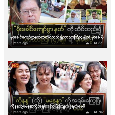
မိုးခေါင်ကျော်စွာနတ်ကိုတိုင်တည်၍ဘာသာကြီး၄မျိုးရဲ့မိုးခေါ်ပွဲ
2 years ago
2
821
ကိုနန္ဒသို့မမနန္ဒာကိုအရမ်းကြွေပြီးကြိုက်ခဲ့ရတဲ့မေမီ
2 years ago
3
702