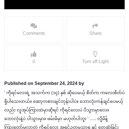
Comments
Share
0
Turn off Light
Published on September 24, 2024 by
‘ ကိုရင်လေးရဲ့ အသက်က (၁၄) နှစ် ဆိုပေမယ့် စိတ်က ကလေးစိတ်ပဲ
ရှိပါသေးတယ်။ ဆော့ကစားချင်တုန်းပါပဲ။ ဘောလုံးကန်ချင်ပေမယ့်
လည်း လူအုပ်ကြားထဲမှာဆိုရင် ကိုရင်လေးပဲ ပိသွားမှာလေ။
ဘောလုံးနဲ့ပဲ ပါသွားမှာ။ ဖမ်းမိမှာ မဟုတ်ပါဘူး ‘ ….. လို့မိန့်
ကြား‌တော်မူလာတဲ့ ကိုရင်လေး အရှင်ဥတ္တမသာရ နှင့် တွေ့ဆုံခြင်း