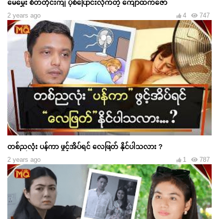
မေမွှေး စိတ်တိုင်းကျ ပုံစံပြောင်းလိုက်တဲ့ ကျော်ထက်ဇော်
2 years ago
4
747
တစ်ညလုံး ပန်ကာ ဖွင့်အိပ်ရင် လေဖြတ် နိုင်ပါသလား ?
2 years ago
1
787