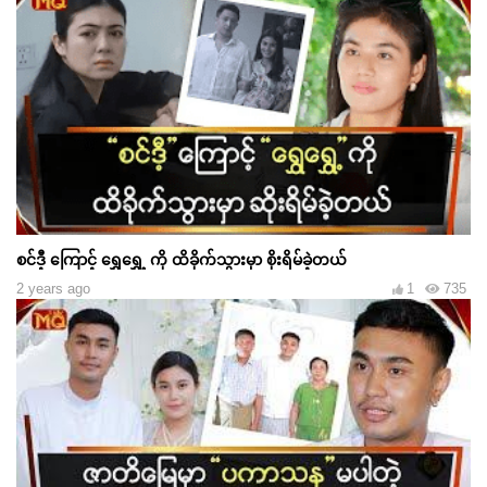
စင်ဒီ့ ကြောင့် ရွှေရွှေ့ ကို ထိခိုက်သွားမှာ စိုးရိမ်ခဲ့တယ်
2 years ago
1
735