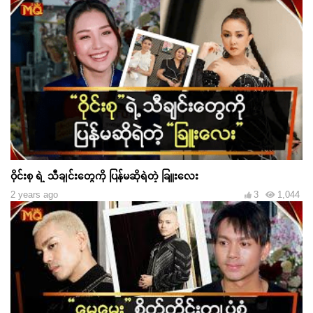
ဝိုင်းစု ရဲ့ သီချင်းတွေကို ပြန်မဆိုရဲတဲ့ ခြူးလေး
2 years ago
3
1,044