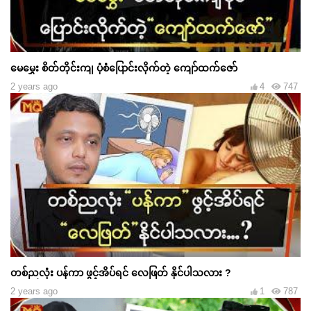
မေမွှေး စိတ်တိုင်းကျ ပုံစံပြောင်းလိုက်တဲ့ ကျော်ထက်ဇော်
2 years ago
4
747
တစ်ညလုံး ပန်ကာ ဖွင့်အိပ်ရင် လေဖြတ် နိုင်ပါသလား ?
2 years ago
1
787