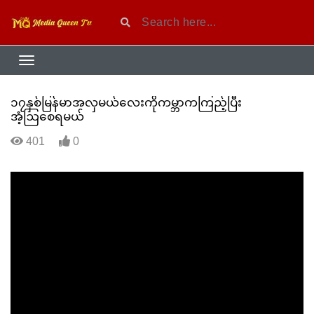
၁၇နှစ်မြန်မာအလှမယ်လေးကိုကမ္ဘာကကြည့်ပြီး
အံ့ဩစေရမယ်
401
0