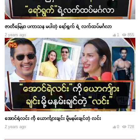
ဇာတိမြေမှာ ပကာသန မပါတဲ့ ရော်ရွက် ရဲ့ လက်ထပ်မင်္ဂလာ
2 years ago
1
855
အောင်ရဲလင်း ကို ယောင်္ကျားချင်း မို့မနမ်းချင်တဲ့ လင်း
2 years ago
0
728