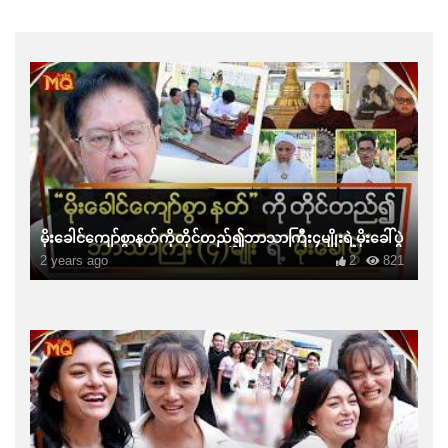
မိုးခေါင်ကျော်စွာနတ်ကိုတိုင်တည်၍ဘာသာကြီး၄မျိုးရဲ့မိုးခေါ်ပွဲ
2 years ago
2
821