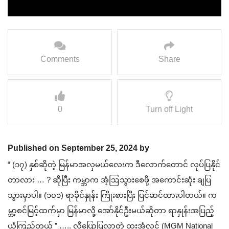
Comments
Share
0
Turn off Light
Published on September 25, 2024 by
“ (၁၇) နှစ်ဆိုတဲ့ မြန်မာအလှမယ်လေးက ဒီလောက်တောင် လုပ်ပြနိုင်
တာလား … ? ဆိုပြီး ကမ္ဘာက အံ့ဩသွားစေဖို့ အကောင်းဆုံး ချပြ
သွားမှာပါ။ (၁၀၁) ရာခိုင်နှုန်း ကြိုးစားပြီး ပြင်ဆင်ထားပါတယ်။ က
မ္ဘာ့စင်မြင့်ထက်မှာ မြန်မာလို့ အော်နိုင်ဦးမယ်ဆိုတာ ရာနှုန်းအပြည့်
ယုံကြည်တယ် ” ….. လို့ပြောပြလာတဲ့ ထူးအံ့လွင် (MGM National