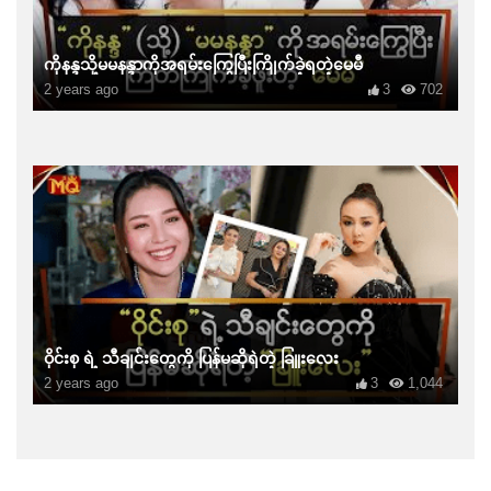
ကိုနန္ဒသို့မမနန္ဒာကိုအရမ်းကြွေပြီးကြိုက်ခဲ့ရတဲ့မေမီ
2 years ago
3
702
ဝိုင်းစု ရဲ့ သီချင်းတွေကို ပြန်မဆိုရဲတဲ့ ခြူးလေး
2 years ago
3
1,044