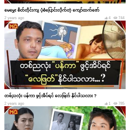
မေမွှေး စိတ်တိုင်းကျ ပုံစံပြောင်းလိုက်တဲ့ ကျော်ထက်ဇော်
2 years ago
4
744
တစ်ညလုံး ပန်ကာ ဖွင့်အိပ်ရင် လေဖြတ် နိုင်ပါသလား ?
2 years ago
1
785