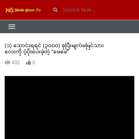
(၁) သောင်းရရင် (၃၀၀၀) စုပြီးမျက်မမြင်သား
လေးကို ပံ့ပိုးပေးခဲ့တဲ့ “ဖေဖေ”
402
0