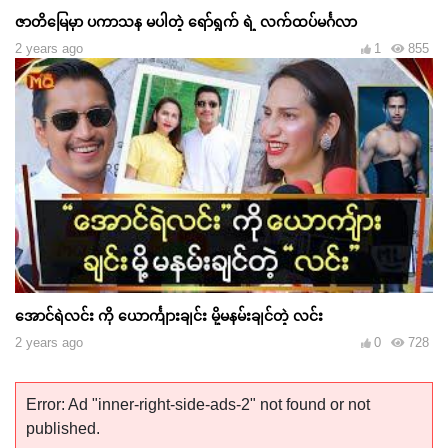
ဇာတိမြေမှာ ပကာသန မပါတဲ့ ရော်ရွက် ရဲ့ လက်ထပ်မင်္ဂလာ
2 years ago
1
855
အောင်ရဲလင်း ကို ယောင်္ကျားချင်း မို့မနမ်းချင်တဲ့ လင်း
2 years ago
0
728
Error: Ad "inner-right-side-ads-2" not found or not
published.