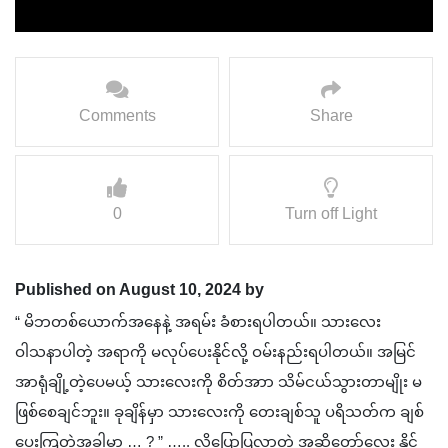
Comments
Share
0
Turn off Light
Published on August 10, 2024 by
“ မိဘတစ်ယောက်အနေနဲ့ အရမ်း ခံစားရပါတယ်။ သားလေး
ဝါသနာပါတဲ့ အရာကို မလုပ်ပေးနိုင်လို့ ဝမ်းနည်းရပါတယ်။ အမြင်
အာရုံချို့တဲ့ပေမယ့် သားလေးကို စိတ်အာာ သိမ်ငယ်သွားတာမျိုး မ
ဖြစ်စေချင်ဘူး။ ခုချိန်မှာ သားလေးကို တေးချစ်သူ ပရိသတ်က ချစ်
ပေးကြတဲ့အခါမှာ … ? ” ….. လို့‌ပြောပြလာတဲ့ အဆိုတော်လေး နိုင်