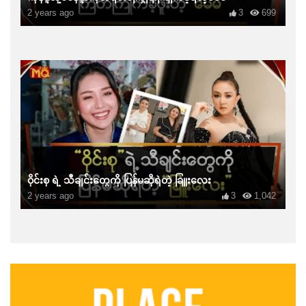
2 years ago
3
699
ဝိုင်းစု ရဲ့ သီချင်းတွေကို ပြန်မဆိုရဲတဲ့ ခြူးလေး
2 years ago
3
1,042