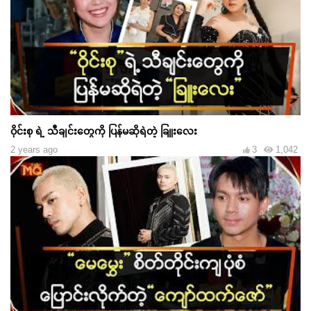
ဝိုင်းစု ရဲ့ သီချင်းတွေကို ပြန်မဆိုရဲတဲ့ ခြူးလေး
2 years ago
3
1,042