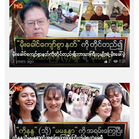
မိုးခေါင်ကျော်စွာနတ်ကိုတိုင်တည်၍ဘာသာကြီး၄မျိုးရဲ့မိုးခေါ်ပွဲ
2 years ago
2
818
ကိုနန္ဒသို့မမနန္ဒာကိုအရမ်းကြွေပြီးကြိုက်ခဲ့ရတဲ့မေမီ