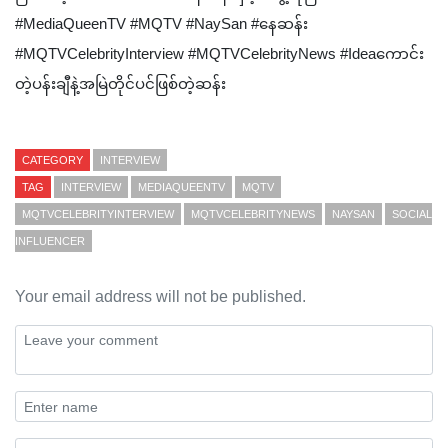
#MediaQueenTV #MQTV #NaySan #နေဆန်း
#MQTVCelebrityInterview #MQTVCelebrityNews #Ideaကောင်း
တဲ့ပန်းချီနဲ့အမြဲတိုင်ပင်ဖြစ်တဲ့ဆန်း
CATEGORY
INTERVIEW
TAG
INTERVIEW
MEDIAQUEENTV
MQTV
MQTVCELEBRITYINTERVIEW
MQTVCELEBRITYNEWS
NAYSAN
SOCIAL
INFLUENCER
Your email address will not be published.