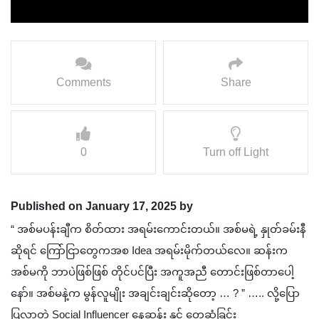
Comments
Share
0
Turn off Light
Published on January 17, 2025 by
“ အစ်မပန်းချီက စိတ်ထား အရမ်းကောင်းတယ်။ အစ်မရဲ့ နှုတ်ခမ်းနီ
ဆိုရင် ကြော်ငြာတွေကအစ Idea အရမ်းမိုက်တယ်လေ။ ဆန်းက
အစ်မကို ဘာပဲဖြစ်ဖြစ် တိုင်ပင်ပြီး အကူအညီ တောင်းဖြစ်တာပေါ့
နော်။ အစ်မနဲ့က မွန်လူမျိုး အချင်းချင်းဆိုတော့ … ? ” ….. လို့ပြော
ပြလာတဲ့ Social Influencer နေဆန်း နှင့် တွေ့ဆုံခြင်း