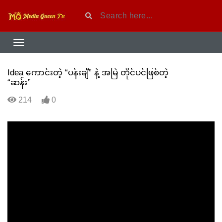
Idea ကောင်းတဲ့ “ပန်းချီ” နဲ့ အမြဲ တိုင်ပင်ဖြစ်တဲ့
“ဆန်း”
214
0