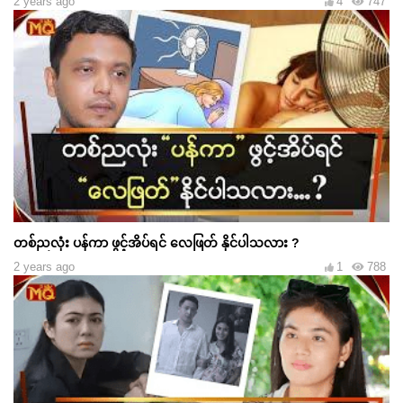
2 years ago
4
747
တစ်ညလုံး ပန်ကာ ဖွင့်အိပ်ရင် လေဖြတ် နိုင်ပါသလား ?
2 years ago
1
788