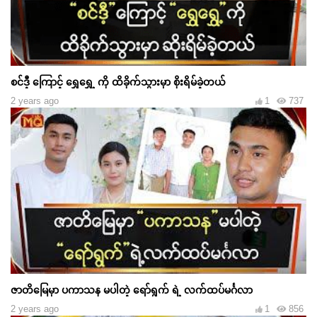
စင်ဒီ့ ကြောင့် ရွှေရွှေ့ ကို ထိခိုက်သွားမှာ စိုးရိမ်ခဲ့တယ်
2 years ago
1
737
ဇာတိမြေမှာ ပကာသန မပါတဲ့ ရော်ရွက် ရဲ့ လက်ထပ်မင်္ဂလာ
2 years ago
1
856