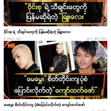
ဝိုင်းစု ရဲ့ သီချင်းတွေကို ပြန်မဆိုရဲတဲ့ ခြူးလေး
2 years ago
3
1,044
မေမွှေး စိတ်တိုင်းကျ ပုံစံပြောင်းလိုက်တဲ့ ကျော်ထက်ဇော်