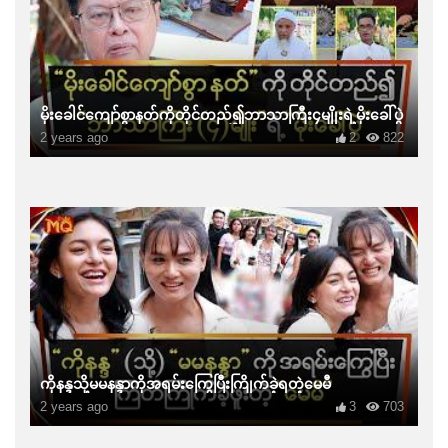
မိုးခေါင်ကျော်စွာနတ်ကိုတိုင်တည်၍ဘာသာကြီး၄မျိုးရဲ့မိုးခေါ်ပွဲ
2 years ago
2
822
ကိုနန္ဒသို့မမနန္ဒာကိုအရမ်းကြွေပြီးကြိုက်ခဲ့ရတဲ့မေမီ
2 years ago
3
703