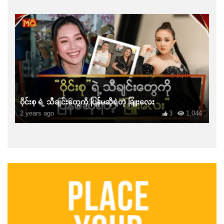
ဝိုင်းစု ရဲ့ သီချင်းတွေကို ပြန်မဆိုရဲတဲ့ ခြူးလေး
2 years ago
3
1,044