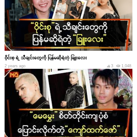
ဝိုင်းစု ရဲ့ သီချင်းတွေကို ပြန်မဆိုရဲတဲ့ ခြူးလေး
2 years ago
3
1,048