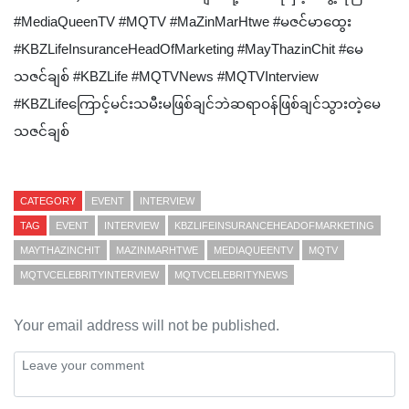
#MediaQueenTV #MQTV #MaZinMarHtwe #မဇင်မာထွေး
#KBZLifeInsuranceHeadOfMarketing #MayThazinChit #မေ
သဇင်ချစ် #KBZLife #MQTVNews #MQTVInterview
#KBZLifeကြောင့်မင်းသမီးမဖြစ်ချင်ဘဲဆရာဝန်ဖြစ်ချင်သွားတဲ့မေ
သဇင်ချစ်
CATEGORY
EVENT
INTERVIEW
TAG
EVENT
INTERVIEW
KBZLIFEINSURANCEHEADOFMARKETING
MAYTHAZINCHIT
MAZINMARHTWE
MEDIAQUEENTV
MQTV
MQTVCELEBRITYINTERVIEW
MQTVCELEBRITYNEWS
Your email address will not be published.