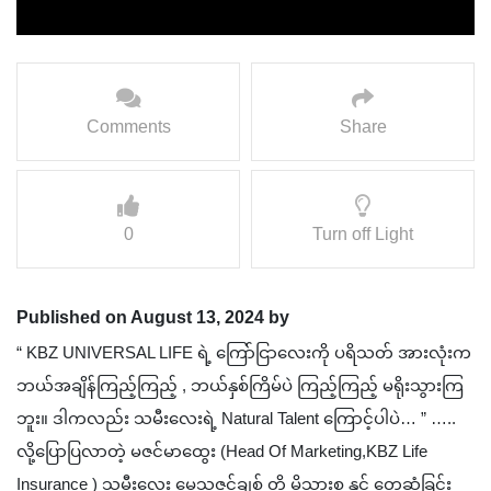
Comments
Share
0
Turn off Light
Published on August 13, 2024 by
“ KBZ UNIVERSAL LIFE ရဲ့ ကြော်ငြာလေးကို ပရိသတ် အားလုံးက
ဘယ်အချိန်ကြည့်ကြည့် , ဘယ်နှစ်ကြိမ်ပဲ ကြည့်ကြည့် မရိုးသွားကြ
ဘူး။ ဒါကလည်း သမီးလေးရဲ့ Natural Talent ကြောင့်ပါပဲ… ” …..
လို့ပြောပြလာတဲ့ မဇင်မာထွေး (Head Of Marketing,KBZ Life
Insurance ) သမီးလေး မေသဇင်ချစ် တို့ မိသားစု နှင့် တွေ့ဆုံခြင်း