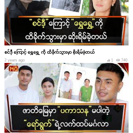
စင်ဒီ့ ကြောင့် ရွှေရွှေ့ ကို ထိခိုက်သွားမှာ စိုးရိမ်ခဲ့တယ်
2 years ago
1
740