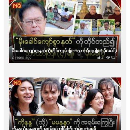
မိုးခေါင်ကျော်စွာနတ်ကိုတိုင်တည်၍ဘာသာကြီး၄မျိုးရဲ့မိုးခေါ်ပွဲ
2 years ago
2
827
ကိုနန္ဒသို့မမနန္ဒာကိုအရမ်းကြွေပြီးကြိုက်ခဲ့ရတဲ့မေမီ