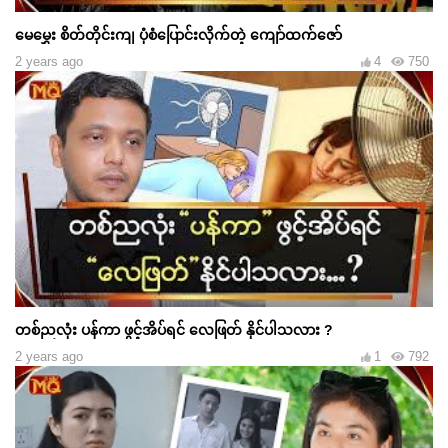
မေမွှေး စိတ်တိုင်းကျ ပုံစံပြောင်းလိုက်တဲ့ ကျော်ထက်ဇော်
2 years ago
4
750
တစ်ညလုံး ပန်ကာ ဖွင့်အိပ်ရင် လေဖြတ် နိုင်ပါသလား ?
2 years ago
1
792