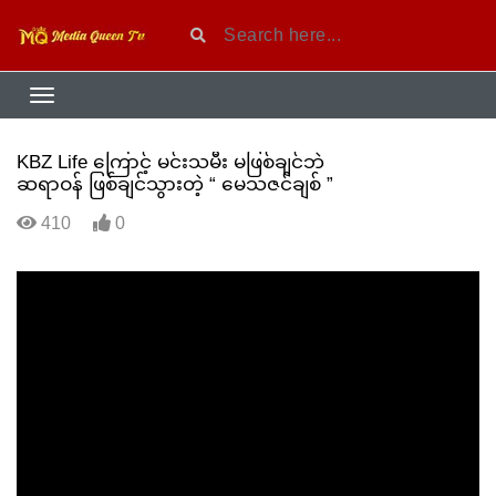
KBZ Life ကြောင့် မင်းသမီး မဖြစ်ချင်ဘဲ
ဆရာဝန် ဖြစ်ချင်သွားတဲ့ “ မေသဇင်ချစ် ”
410
0