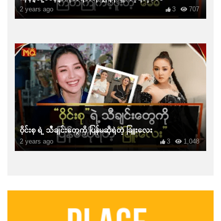
2 years ago
3
707
ဝိုင်းစု ရဲ့ သီချင်းတွေကို ပြန်မဆိုရဲတဲ့ ခြူးလေး
2 years ago
3
1,048