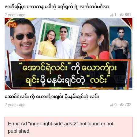
ဇာတိမြေမှာ ပကာသန မပါတဲ့ ရော်ရွက် ရဲ့ လက်ထပ်မင်္ဂလာ
2 years ago
1
861
အောင်ရဲလင်း ကို ယောင်္ကျားချင်း မို့မနမ်းချင်တဲ့ လင်း
2 years ago
0
732
Error: Ad "inner-right-side-ads-2" not found or not
published.