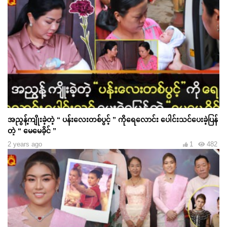
အညွန့်ကျိုးခဲ့တဲ့ “ ပန်းလေးတစ်ပွင့် ” ကိုရေလောင်း ပေါင်းသင်ပေးခဲ့ပြန်
တဲ့ “ မေမေခိုင် ”
2 years ago
1
482