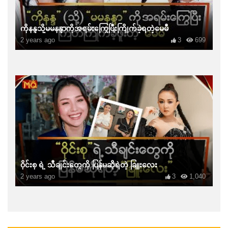
ကိုနန္ဒသို့မမနန္ဒာကိုအရမ်းကြွေပြီးကြိုက်ခဲ့ရတဲ့မေမီ
2 years ago
3
699
ဝိုင်းစု ရဲ့ သီချင်းတွေကို ပြန်မဆိုရဲတဲ့ ခြူးလေး
2 years ago
3
1,040