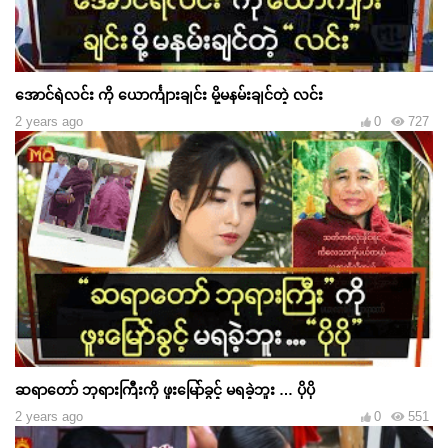
အောင်ရဲလင်း ကို ယောင်္ကျားချင်း မို့မနမ်းချင်တဲ့ လင်း
2 years ago
0
727
ဆရာတော် ဘုရားကြီးကို ဖူးမြော်ခွင့် မရခဲ့ဘူး … ပိုပို
2 years ago
0
551