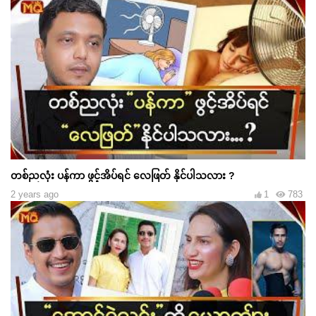
တစ်ညလုံး ပန်ကာ ဖွင့်အိပ်ရင် လေဖြတ် နိုင်ပါသလား ?
2 years ago
1
783