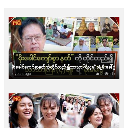
မိုးခေါင်ကျော်စွာနတ်ကိုတိုင်တည်၍ဘာသာကြီး၄မျိုးရဲ့မိုးခေါ်ပွဲ
2 years ago
2
817