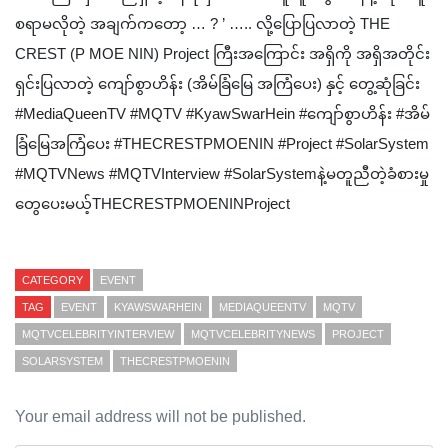
စရာမလိုတဲ့ အချက်ကတော့ … ? ’ ….. လို့ပြောပြလာတဲ့ THE
CREST (P MOE NIN) Project ကြီးအကြောင်း အရှိကို အရှိအတိုင်း
ရှင်းပြလာတဲ့ ကျော်စွာဟိန်း (အိမ်ခြံမြေ အကြံပေး) နှင့် တွေ့ဆုံခြင်း
#MediaQueenTV #MQTV #KyawSwarHein #ကျော်စွာဟိန်း #အိမ်
ခြံမြေအကြံပေး #THECRESTPMOENIN #Project #SolarSystem
#MQTVNews #MQTVInterview #SolarSystemနဲ့မတူညီတဲ့ခံစားမှု
တွေပေးမယ့်THECRESTPMOENINProject
CATEGORY
EVENT
TAG
EVENT
KYAWSWARHEIN
MEDIAQUEENTV
MQTV
MQTVCELEBRITYINTERVIEW
MQTVCELEBRITYNEWS
PROJECT
SOLARSYSTEM
THECRESTPMOENIN
Your email address will not be published.