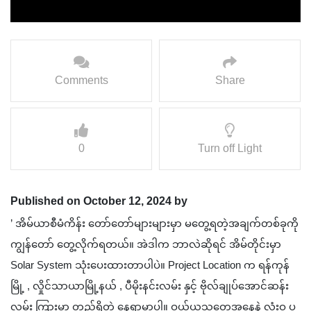
Comments
Share
0
Turn off Light
Published on October 12, 2024 by
’ အိမ်ယာစီမံကိန်း တော်တော်များများမှာ မတွေ့ရတဲ့အချက်တစ်ခုကို
ကျွန်တော် တွေ့လိုက်ရတယ်။ အဲဒါက ဘာလဲဆိုရင် အိမ်တိုင်းမှာ
Solar System သုံးပေးထားတာပါပဲ။ Project Location က ရန်ကုန်
မြို့ , လှိုင်သာယာမြို့နယ် , ပီမိုးနင်းလမ်း နှင့် ဗိုလ်ချုပ်အောင်ဆန်း
လမ်း ကြားမှာ တည်ရှိတဲ့ နေရာမှာပါ။ ဝယ်ယူသူတွေအနေနဲ့ လုံးဝ ပူ