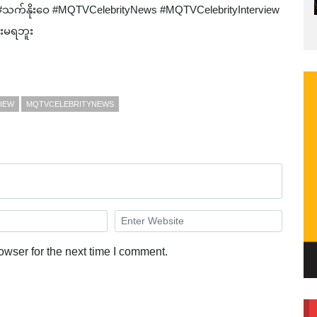
#သက်နိုးဝေ #MQTVCelebrityNews #MQTVCelebrityInterview
ားမရဘူး
IEW
MQTVCELEBRITYNEWS
owser for the next time I comment.