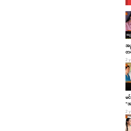
အညွ
တစ်
ပေါ
2 y
မေမ
မင်
”အမ
2 y