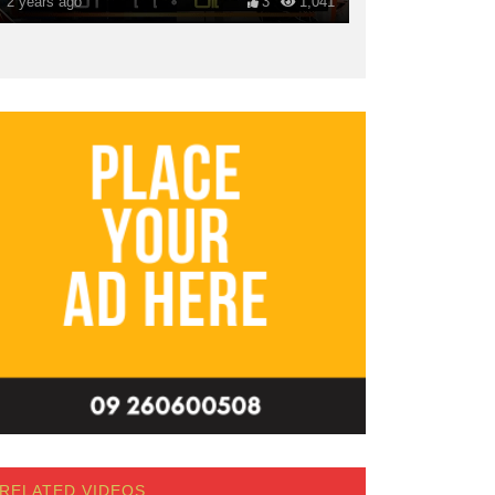
2 years ago
3
1,041
RELATED VIDEOS