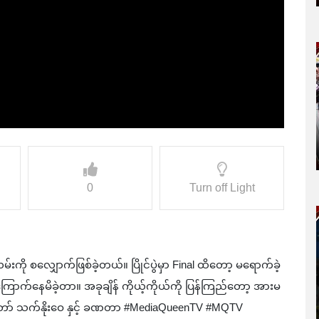
0
Turn off Light
်းကို စလျှောက်ဖြစ်ခဲ့တယ်။ ပြိုင်ပွဲမှာ Final ထိတော့ မရောက်ခဲ့
း ကြောက်နေမိခဲ့တာ။ အခုချိန် ကိုယ့်ကိုယ်ကို ပြန်ကြည်တော့ အားမ
ိုတော် သက်နိုးဝေ နှင့် ခဏတာ #MediaQueenTV #MQTV