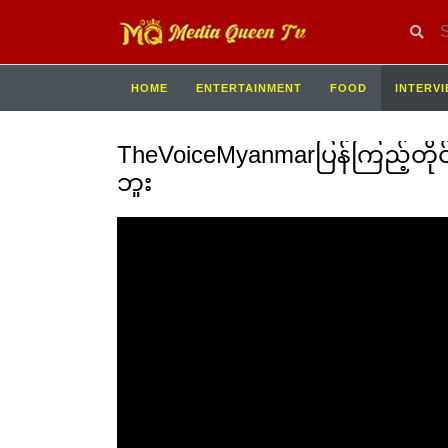
HOME
ENTERTAINMENT
FOOD
INTERV
TheVoiceMyanmarပြန်ကြည့်တိုင်
ဘူး