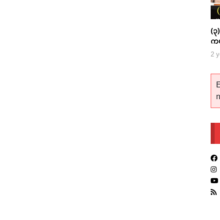
(၃)
ကပ
တ
2 y
E
n