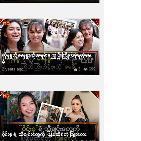
ကိုနန္ဒသို့မမနန္ဒာကိုအရမ်းကြွေပြီးကြိုက်ခဲ့ရတဲ့မေ
မီ
2 years ago
3
699
ဝိုင်းစု ရဲ့ သီချင်းတွေကို ပြန်မဆိုရဲတဲ့ ခြူးလေး