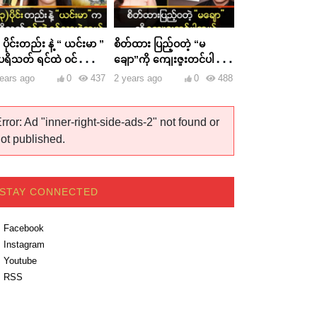
 ပိုင်းတည်း နဲ့ “ ယင်းမာ ”
စိတ်ထား ပြည့်ဝတဲ့ “မ
ရိသတ် ရင်ထဲ ဝင်သွားခဲ့
ချော”ကို ကျေးဇူးတင်ပါ
ယ်
တယ်
ears ago
0
437
2 years ago
0
488
rror: Ad "inner-right-side-ads-2" not found or
ot published.
STAY CONNECTED
Facebook
Instagram
Youtube
RSS