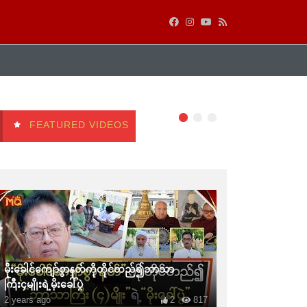
FEATURED VIDEOS
မိုးခေါင်ကျော်စွာနတ်ကိုတိုင်တည်၍ဘာသာ
ကြီး၄မျိုးရဲ့မိုးခေါ်ပွဲ
2 years ago
2
817