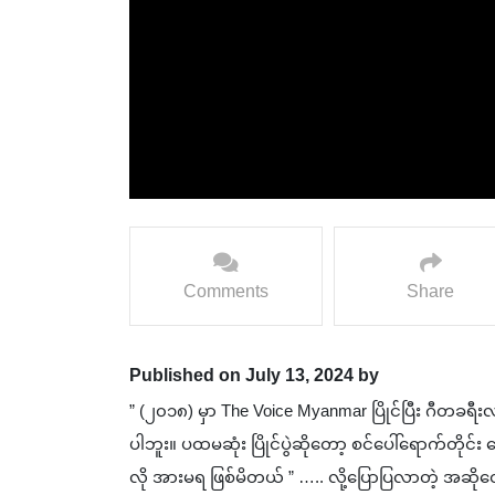
Comments
Share
Published on July 13, 2024 by
” (၂၀၁၈) မှာ The Voice Myanmar ပြိုင်ပြီး ဂီတခရီးလမ
ပါဘူး။ ပထမဆုံး ပြိုင်ပွဲဆိုတော့ စင်ပေါ်ရောက်တိုင်
လို အားမရ ဖြစ်မိတယ် ” ….. လို့ပြောပြလာတဲ့ အဆ