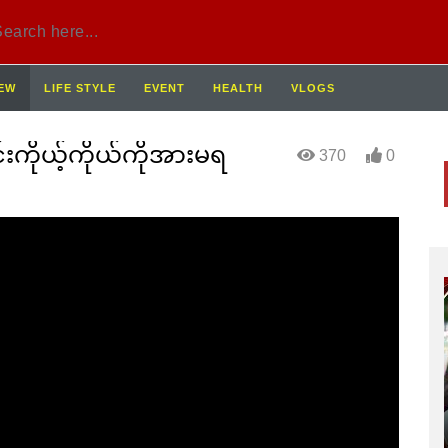
IEW
LIFE STYLE
EVENT
HEALTH
VLOGS
းကိုယ့်ကိုယ်ကိုအားမရ
370
0