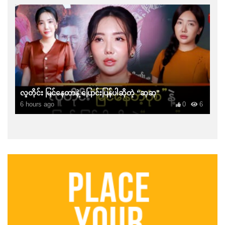
လူတိုင်း မြင်နေတာနဲ့ ပြောင်းပြန်ပါဆိုတဲ့ “ဆုဆု”
6 hours ago
0
6