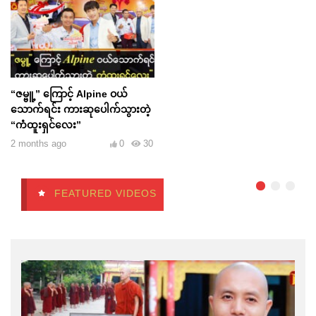
“ဇမ္ဗူ့” ကြောင့် Alpine ဝယ်
သောက်ရင်း ကားဆုပေါက်သွားတဲ့
“ကံထူးရှင်လေး”
2 months ago
0
30
FEATURED VIDEOS