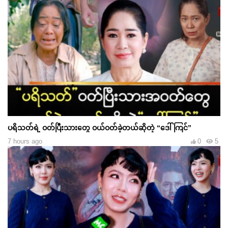
ပရိသတ်ရဲ့ ဝတ်ပြီးသားတွေ ဝယ်ဝတ်ခဲ့တယ်ဆိုတဲ့ “ဒေါ်ကြင်”
7 hours ago
0
5