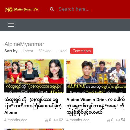
AlpineMyanmar
Sort by:
Latest
Viewed
Liked
Comments
ကံထူးရှင် ကို “(၁)ကျပ်သား ရွှေ
Alpine Vitamin Drink က ပေါက်
ပြား” တတိယအကြိမ်ပေးအပ်ခဲ့တဲ့
တဲ့ ရွှေတစ်ကျပ်သားနဲ့ “အမေ့” ကို
Alpine
ကုန်စုံဆိုင်ဖွင့်ပေးမယ်
4 months ago
0
62
4 months ago
0
54