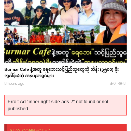
Burmar Cafe နဲ့အတူ ရေဘေးသင့်ပြည်သူတွေကို သိန်း (၃၅၀၀) ဖိုး
လှူဒါန်းခဲ့တဲ့ အနုပညာရှင်များ
8 hours ago
0
8
Error: Ad "inner-right-side-ads-2" not found or not
published.
STAY CONNECTED