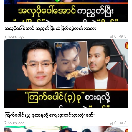
အလှပိုပေါ်အောင် ကညွတ်ပြီး ဆံမြိတ်နဲ့ပွဲတက်လာတာ
7 hours ago
0
8
ကြက်ပေါင် (၃) ခုစားရလို့ ကျေးဇူးတင်သွားတဲ့”ဇော်”
7 hours ago
0
8