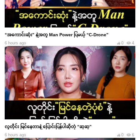
“အကောင်းဆုံး” နဲ့အတူ Man Power ပြမယ့် “C-Drone”
6 hours ago
0
4
လူတိုင်း မြင်နေတာနဲ့ ပြောင်းပြန်ပါဆိုတဲ့ “ဆုဆု”
6 hours ago
0
6