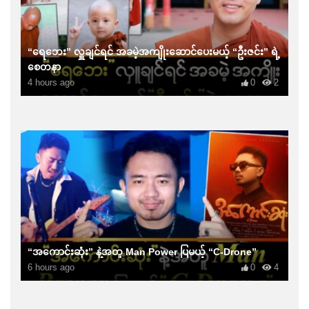
“ရေဘေး” လှူချင်ရင် အခမဲ့အကျိုးဆောင်ပေးမယ့် “ဦးဇင်း” ရဲ့
စေတနာ
4 hours ago
0
2
“အကောင်းဆုံး” နဲ့အတူ Man Power ပြမယ့် “C-Drone”
6 hours ago
0
4