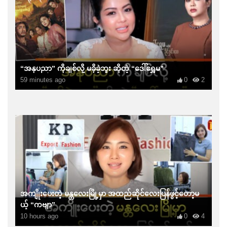
“အနုပညာ” ကိုချစ်လို့ မခိုခဲ့ဘူး ဆိုတဲ့ “ဒေါ်ရွှေမ”
59 minutes ago
0
2
အကျိုးပေးတဲ့ မန္တလေးမြို့မှာ အထည်ဆိုင်လေးပြန်ဖွင့်တော့မ
ယ့် “ကဗျာ”
10 hours ago
0
4