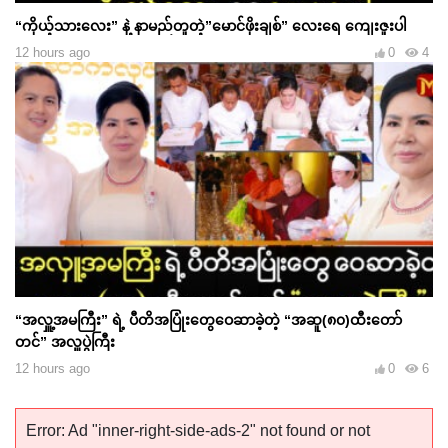
“ကိုယ့်သားလေး” နဲ့ နာမည်တူတဲ့”မောင်ဖိုးချစ်” လေးရေ ကျေးဇူးပါ
12 hours ago
0
4
“အလှူ့အမကြီး” ရဲ့ ပီတိအပြုံးတွေဝေဆာခဲ့တဲ့ “အဆူ(၈၀)ထီးတော်
တင်” အလှူပွဲကြီး
12 hours ago
0
6
Error: Ad "inner-right-side-ads-2" not found or not