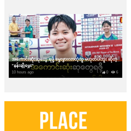
အကောင်းဆုံးဆုတွေ ရဖို့ မွေးဖွားလာတဲ့သူ မဟုတ်ပါဘူး ဆိုတဲ့
“နန်းချိုမွှေး”
10 hours ago
0
6