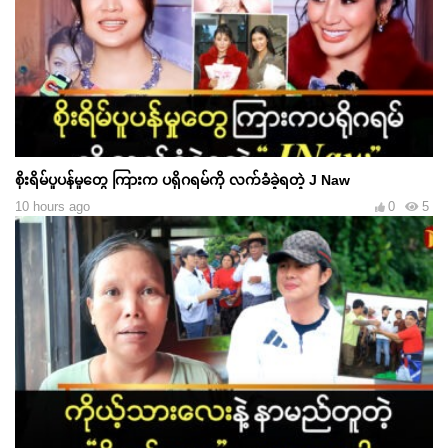
စိုးရိမ်ပူပန်မှုတွေ ကြားက ပရိုဂရမ်ကို လက်ခံခဲ့ရတဲ့ J Naw
10 hours ago
0
5