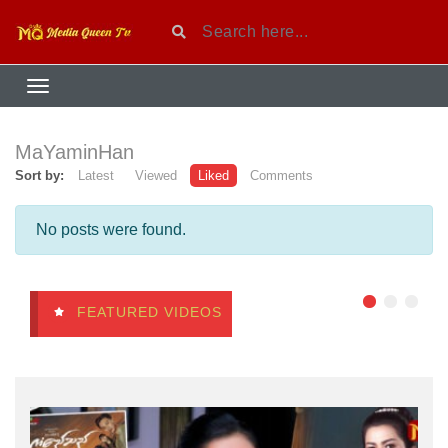
MaYaminHan
Sort by:
Latest
Viewed
Liked
Comments
No posts were found.
FEATURED VIDEOS