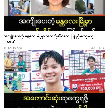
အကျိုးပေးတဲ့ မန္တလေးမြို့မှာ အထည်ဆိုင်လေးပြန်ဖွင့်တော့မယ့်
“ကဗျာ”
10 hours ago
0
4