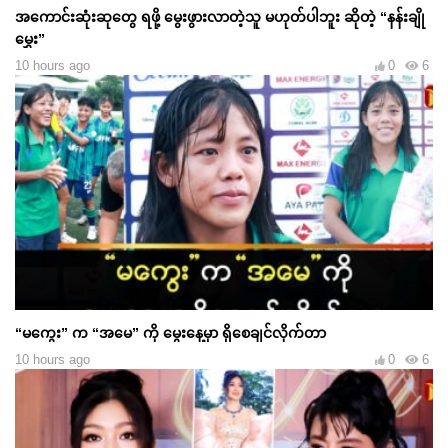
အကောင်းဆုံးဆုတွေ ရဖို့ မွေးဖွားလာတဲ့သူ မဟုတ်ပါဘူး ဆိုတဲ့ “နန်းချို
မွှေး”
10 hours ago
0
6
“မကွေး” က “အမေ” ကို မွေးနေ့မှာ ရှိစေချင်လိုက်တာ
10 hours ago
0
6