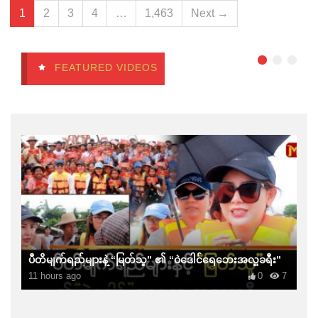
1
2
3
4
…
1,463
Next →
FEATURED VIDEOS
ပီတိမျက်ရည်များနဲ့ “မြတ်သူ” ၏ “ဝဲဒေါင်ရေဘေးအလှူခရီး”
11 hours ago
0
7