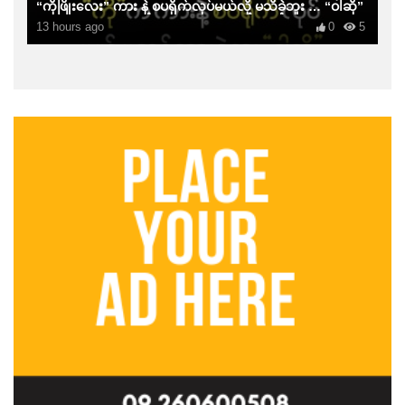
“ကိုဖြိုးလေး” ကား နဲ့ စပရိုက်လုပ်မယ်လို့ မသိခဲ့ဘူး … “ဝါဆို”
13 hours ago
0
5