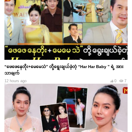
“ဖေဖေနေတိုး+မေမေသဲ” တို့ရွေးချယ်ခဲ့တဲ့ “Har Har Baby ” ရဲ့ အား
သာချက်
12 hours ago
0
7