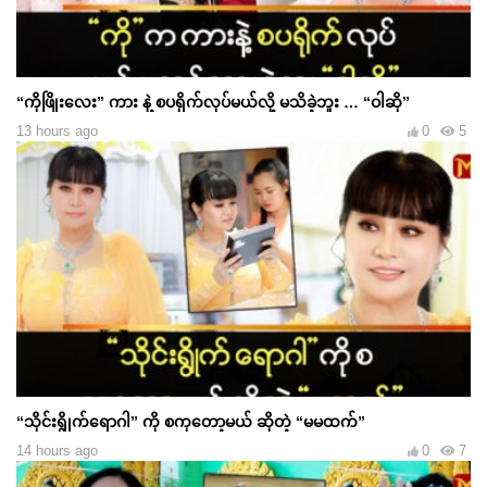
“ကိုဖြိုးလေး” ကား နဲ့ စပရိုက်လုပ်မယ်လို့ မသိခဲ့ဘူး … “ဝါဆို”
13 hours ago
0
5
“သိုင်းရွိုက်ရောဂါ” ကို စကုတော့မယ် ဆိုတဲ့ “မမထက်”
14 hours ago
0
7