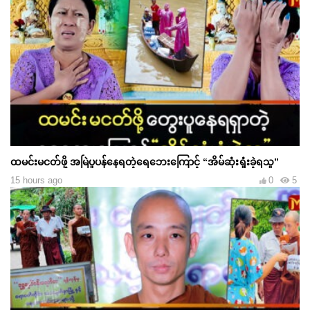
ထမင်းမငတ်ဖို့ အမြဲပူပန်နေရတဲ့ရေဘေးကြောင့် “အိမ်ဆုံးရှုံးခဲ့ရသူ”
15 hours ago
0
5