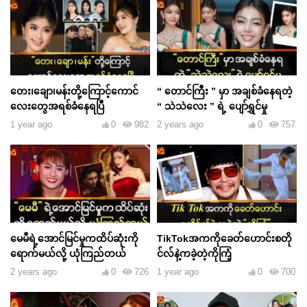
တေး၊ချော၊မန်းတို့ကြောင့်ကောင်
“ တောင်ကြီး ” မှာ အချစ်ခံနေရတဲ့
လေးတွေအရစ်ခံနေရပြီ
“ သဲသဲလေး ” ရဲ့ ပျော်ရွှင်မှု
1 year ago
0
982
2 years ago
0
757
မေမီရဲ့အောင်မြင်မှုကထိပ်ဆုံးကို
TikTokအကကိုခေတ်ဟောင်းစတို
ရောက်မယ်လို့ ယုံကြည်တယ်
င်လ်နဲ့ကခဲ့တဲ့ကိုကြံ့
2 years ago
0
726
1 year ago
0
700