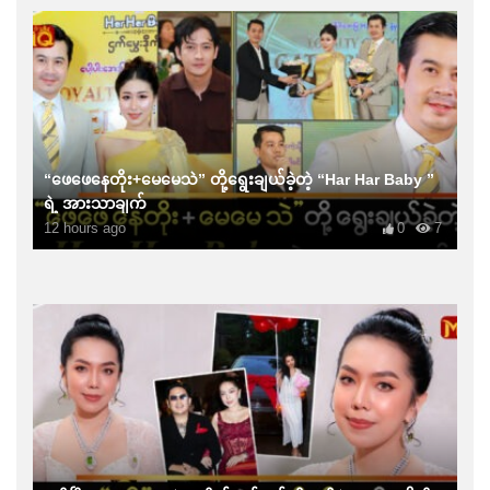
“ဖေဖေနေတိုး+မေမေသဲ” တို့ရွေးချယ်ခဲ့တဲ့ “Har Har Baby ”
ရဲ့ အားသာချက်
12 hours ago
0
7