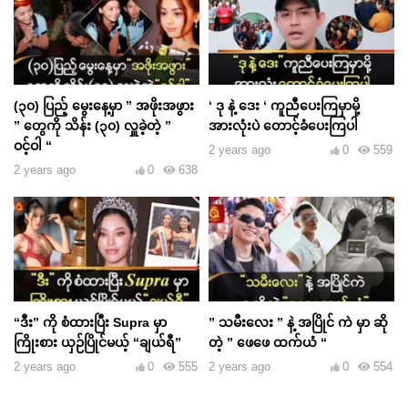
(၃၀) ပြည့် မွေးနေ့မှာ ” အဖိုးအဖွား
‘ ဒု နဲ့ ဒေး ‘ ကူညီပေးကြမှာမို့
” တွေကို သိန်း (၃၀) လှူခဲ့တဲ့ ”
အားလုံးပဲ တောင့်ခံပေးကြပါ
ဝင့်ဝါ “
2 years ago
0
559
2 years ago
0
638
“ဒီး” ကို စံထားပြီး Supra မှာ
” သမီးလေး ” နဲ့ အပြိုင် ကဲ မှာ ဆို
ကြိုးစား ယှဉ်ပြိုင်မယ့် “ချယ်ရီ”
တဲ့ ” ဖေဖေ ထက်ယံ “
2 years ago
0
555
2 years ago
0
554