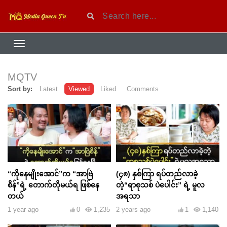
MQTV
Sort by:
Latest
Viewed
Liked
Comments
“ကိုနေမျိုးအောင်”က “အာဗြဲ
(၄၈) နှစ်ကြာ ရပ်တည်လာခဲ့
စိန်”ရဲ့ တောက်တိုမယ်ရ ဖြစ်နေ
တဲ့“ရာစုသစ် ပဲပေါင်း” ရဲ့ မူလ
တယ်
အရသာ
1 year ago
0
1,235
2 years ago
1
1,140