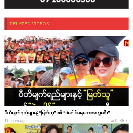
RELATED VIDEOS
ပီတိမျက်ရည်များနဲ့ “မြတ်သူ” ၏ “ဝဲဒေါင်ရေဘေးအလှူခရီး”
11 hours ago
0
7