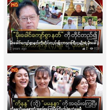
မိုးခေါင်ကျော်စွာနတ်ကိုတိုင်တည်၍ဘာသာကြီး၄မျိုးရဲ့မိုးခေါ်ပွဲ
2 years ago
2
819
ကိုနန္ဒသို့မမနန္ဒာကိုအရမ်းကြွေပြီးကြိုက်ခဲ့ရတဲ့မေမီ