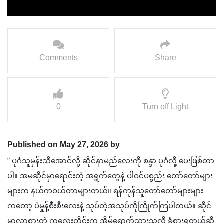
Comments
Share
0
Turn off Light
Published on May 27, 2026 by
” ပုဂံသူမှန်းသိအောင်လို့ ဆိုင်နာမည်လေးကို စန္ဒာ ပုဂံလို့ ပေးဖြစ်တာ
ပါ။ အမဆိုင်မှာရောင်းတဲ့ အရွက်တွေနဲ့ ပါဝင်ပစ္စည်း တော်တော်များ
များက နယ်ကဝယ်တာများတယ်။ ရန်ကုန်သူတော်တော်များများ
ကတော့ ပဲမှုန့်စီးစီးလေးနဲ့ သုပ်တဲ့အသုပ်ကိုကြိုက်ကြပါတယ်။ ဆိုင်
မှာလာစားတဲ့ ကလေးတိုင်းက အိမ်ရောက်သွားသလို ခံစားရတယ်ဆို