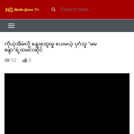
ကိုယ့်အိမ်လို နွေးထွေးမှု ပေးမယ့် ပုဂံသူ “မမ
စန္ဒာ”ရဲ့ထမင်းဆိုင်
52
0