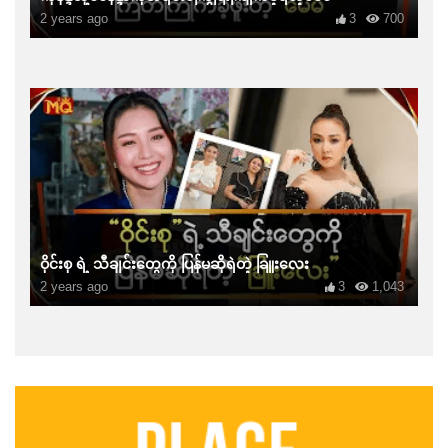
2 years ago
3
700
ဝိုင်းစု ရဲ့ သီချင်းတွေကို ပြန်မဆိုရဲတဲ့ ခြူးလေး
2 years ago
3
1,043