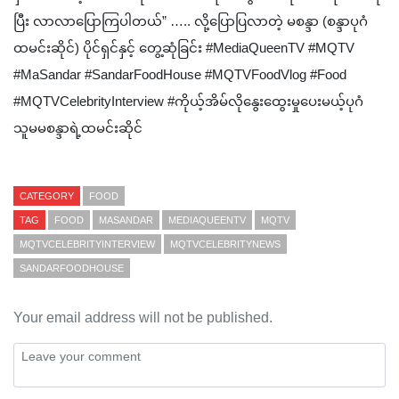
ပြီး လာလာပြောကြပါတယ်” ….. လို့ပြောပြလာတဲ့ မစန္ဒာ (စန္ဒာပုဂံ
ထမင်းဆိုင်) ပိုင်ရှင်နှင့် တွေ့ဆုံခြင်း #MediaQueenTV #MQTV
#MaSandar #SandarFoodHouse #MQTVFoodVlog #Food
‎#MQTVCelebrityInterview #ကိုယ့်အိမ်လိုနွေးထွေးမှုပေးမယ့်ပုဂံ
သူမမစန္ဒာရဲ့ထမင်းဆိုင်
CATEGORY
FOOD
TAG
FOOD
MASANDAR
MEDIAQUEENTV
MQTV
MQTVCELEBRITYINTERVIEW
MQTVCELEBRITYNEWS
SANDARFOODHOUSE
Your email address will not be published.