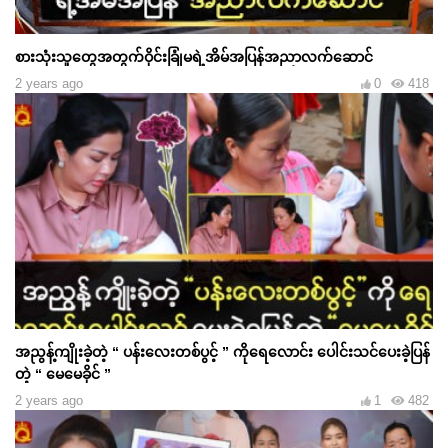
စားသုံးသူတွေအတွက်ဝိုင်းခြုံမရဲ့အိမ်အပြန်အညာလက်ဆောင်
2 years ago
0
418
အညွန့်ကျိုးခဲ့တဲ့ “ ပန်းလေးတစ်ပွင့် ” ကိုရေလောင်း ပေါင်းသင်ပေးခဲ့ပြန်
တဲ့ “ မေမေခိုင် ”
2 years ago
1
482