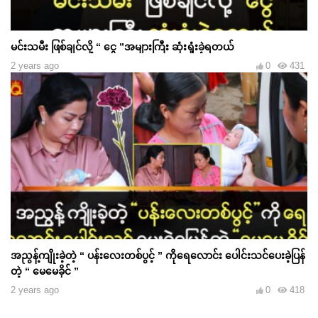
မင်းသမီး ဖြစ်ချင်လို့ “ ငွေ ”အများကြီး ဆုံးရှုံးခဲ့ရတယ်
2 years ago
0
431
အညွန့်ကျိုးခဲ့တဲ့ “ ပန်းလေးတစ်ပွင့် ” ကိုရေလောင်း ပေါင်းသင်ပေးခဲ့ပြန်
တဲ့ “ မေမေခိုင် ”
2 years ago
0
418