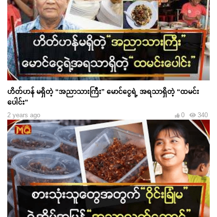
ဟိတ်ဟန် မရှိတဲ့ “အညာသားကြီး” မောင်ငွေရဲ့ အရသာရှိတဲ့ “ထမင်း
ပေါင်း”
2 years ago
0
340