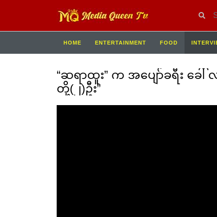
HOME
ENTERTAINMENT
FOOD
INTERV
“ဆရာထူး” က အပျော်ခရီး ခေါ်
တို့(၂)ဦး”