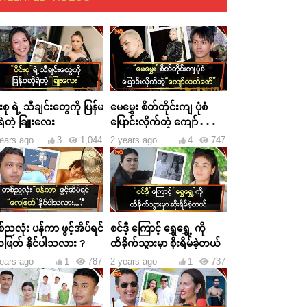
င်းစု ရဲ့ သီချင်းတွေကို ပြန်မ
မေမွှေး စိတ်တိုင်းကျ ပုံစံ
ရဲတဲ့ ခြူးလေး
ပြောင်းလိုက်တဲ့ ကျော်ထက်
ဇော်
ears ago
3
1,044
2 years ago
4
747
ညလုံး ပန်ကာ ဖွင့်အိပ်ရင်
စင်ဒီ့ ကြောင့် ရွှေရွှေ့ ကို
ဖြတ် နိုင်ပါသလား ?
ထိခိုက်သွားမှာ စိုးရိမ်ခဲ့တယ်
ears ago
1
787
2 years ago
1
737