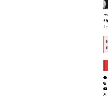
ဇာ
ရေ
2 y
E
n