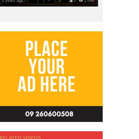
2 years ago
3
1,044
RELATED VIDEOS