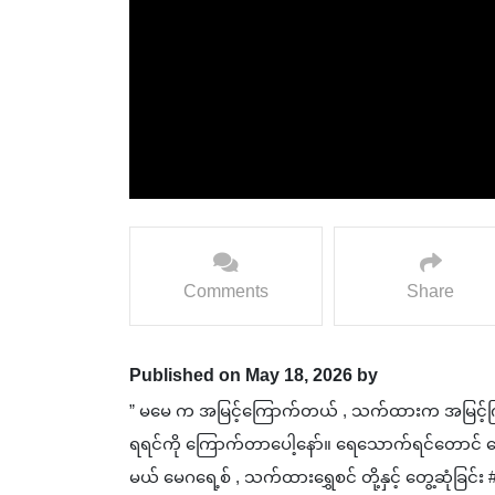
Comments
Share
Published on May 18, 2026 by
” မမေ က အမြင့်ကြောက်တယ် , သက်ထားက အမြင့
ရရင်ကို ကြောက်တာပေါ့နော်။ ရေသောက်ရင်တောင် ကြေ
မယ် မေဂရေ့စ် , သက်ထားရွှေစင် တို့နှင့် တွေ့ဆုံ