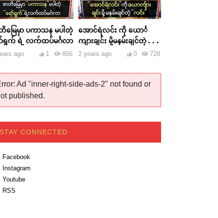
တိမြေမှာ ပကာသန မပါတဲ့
အောင်ရဲလင်း ကို ယောင်္
ာ်ရွက် ရဲ့ လက်ထပ်မင်္ဂလာ
ကျားချင်း မို့မနမ်းချင်တဲ့
လင်း
ears ago
1
856
2 years ago
0
728
rror: Ad "inner-right-side-ads-2" not found or
ot published.
STAY CONNECTED
Facebook
Instagram
Youtube
RSS