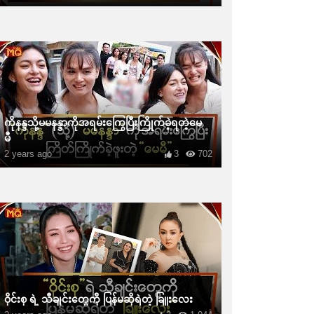
ကိုနန္ဒသို့မမနန္ဒာကိုအရမ်းကြွေပြီးကြိုက်ခဲ့ရတဲ့မေ
မီ
2 years ago
3
702
ဝိုင်းစု ရဲ့ သီချင်းတွေကို ပြန်မဆိုရဲတဲ့ ခြူးလေး