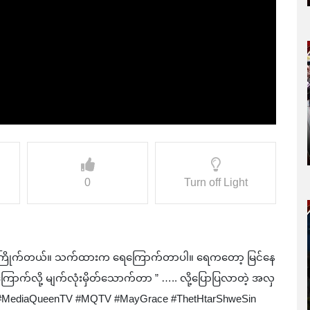
0
Turn off Light
်ကြိုက်တယ်။ သက်ထားက ရေကြောက်တာပါ။ ရေကတော့ မြင်နေ
ာက်လို့ မျက်လုံးမှိတ်သောက်တာ ” ….. လို့ပြောပြလာတဲ့ အလှ
ခြင်း #MediaQueenTV #MQTV #MayGrace #ThetHtarShweSin