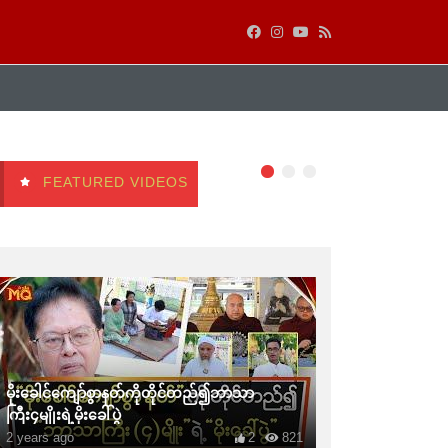
FEATURED VIDEOS
မိုးခေါင်ကျော်စွာနတ်ကိုတိုင်တည်၍ဘာသာ
ကြီး၄မျိုးရဲ့မိုးခေါ်ပွဲ
2 years ago
2
821