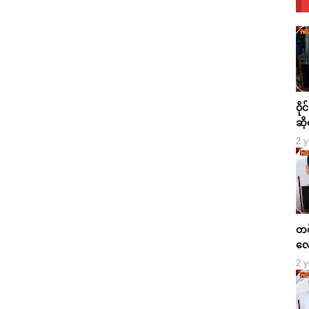
ဝို
ဆို
2 y
တစ်
လေ
2 y