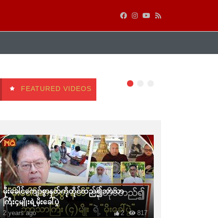
FEATURED VIDEOS
မိုးခေါင်ကျော်စွာနတ်ကိုတိုင်တည်၍ဘာသာ
ကြီး၄မျိုးရဲ့မိုးခေါ်ပွဲ
2 years ago
2
817