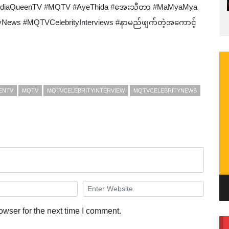
ခြင်း #MediaQueenTV #MQTV #AyeThida #အေးသီတာ #MaMyaMya
yNews ‎#MQTVCelebrityInterviews #နာမည်ဖျက်တဲ့အကောင့်
ENTV
MQTV
MQTVCELEBRITYINTERVIEW
MQTVCELEBRITYNEWS
owser for the next time I comment.