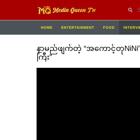
HOME
ENTERTAINMENT
FOOD
INTERV
နာမည်ဖျက်တဲ့ “အကောင့်တုNiNi”
ကြီး”