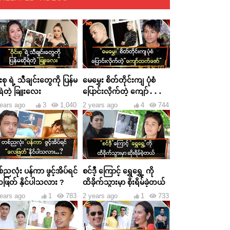
င်းစု ရဲ့ သီချင်းတွေကို ပြန်မ
မေမွှေး စိတ်တိုင်းကျ ပုံစံ
ရဲတဲ့ ခြူးလေး
ပြောင်းလိုက်တဲ့ ကျော်ထက်
ဇော်
ears ago
3
1,040
2 years ago
4
744
ညလုံး ပန်ကာ ဖွင့်အိပ်ရင်
စင်ဒီ့ ကြောင့် ရွှေရွှေ့ ကို
ဖြတ် နိုင်ပါသလား ?
ထိခိုက်သွားမှာ စိုးရိမ်ခဲ့တယ်
ears ago
1
783
2 years ago
1
733