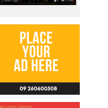
2 years ago
3
1,040
RELATED VIDEOS