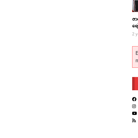
ဇာ
ရေ
2 y
E
n