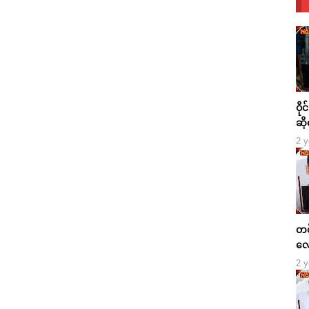
ဝို
ဆို
2 y
တစ်
လေ
2 y