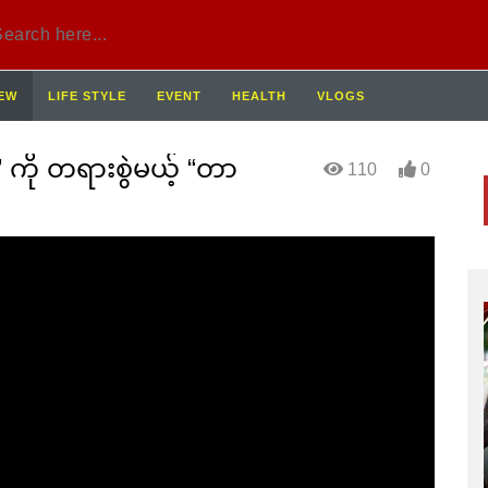
IEW
LIFE STYLE
EVENT
HEALTH
VLOGS
 ကို တရားစွဲမယ့် “တာ
110
0