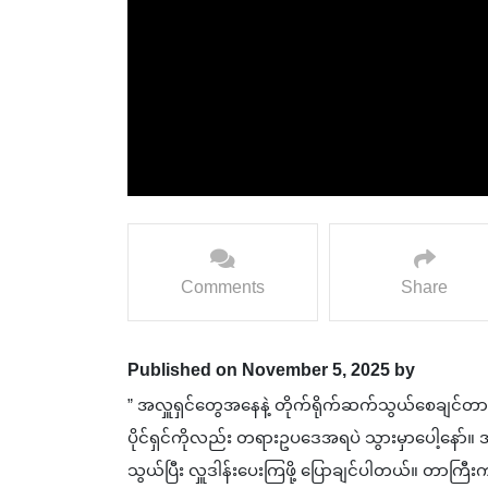
Comments
Share
Published on November 5, 2025 by
” အလှူရှင်တွေအနေနဲ့ တိုက်ရိုက်ဆက်သွယ်စေချင်တာက 
ပိုင်ရှင်ကိုလည်း တရားဥ‌‌ပဒေအရပဲ သွားမှာပေါ့နော်။ 
သွယ်ပြီး လှူဒါန်းပေးကြဖို့ ပြောချင်ပါတယ်။ တာကြီ