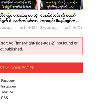
တိမြေမှာ ပကာသန မပါတဲ့
အောင်ရဲလင်း ကို ယောင်္
ာ်ရွက် ရဲ့ လက်ထပ်မင်္ဂလာ
ကျားချင်း မို့မနမ်းချင်တဲ့
လင်း
ears ago
1
854
2 years ago
0
726
rror: Ad "inner-right-side-ads-2" not found or
ot published.
STAY CONNECTED
Facebook
Instagram
Youtube
RSS