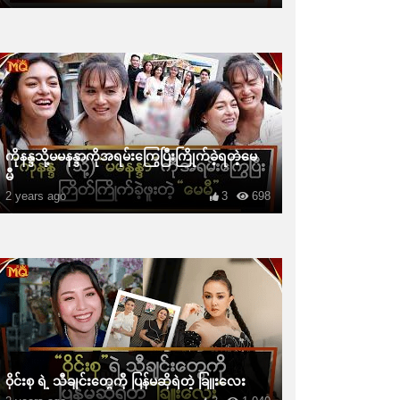
ကိုနန္ဒသို့မမနန္ဒာကိုအရမ်းကြွေပြီးကြိုက်ခဲ့ရတဲ့မေ
မီ
2 years ago
3
698
ဝိုင်းစု ရဲ့ သီချင်းတွေကို ပြန်မဆိုရဲတဲ့ ခြူးလေး