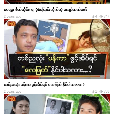
မေမွှေး စိတ်တိုင်းကျ ပုံစံပြောင်းလိုက်တဲ့ ကျော်ထက်ဇော်
2 years ago
4
747
တစ်ညလုံး ပန်ကာ ဖွင့်အိပ်ရင် လေဖြတ် နိုင်ပါသလား ?
2 years ago
1
788