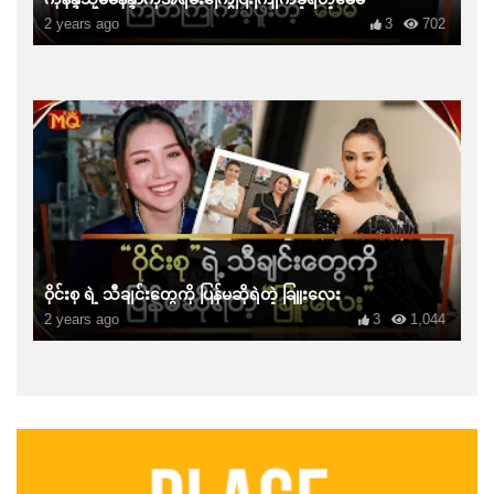
2 years ago
3
702
ဝိုင်းစု ရဲ့ သီချင်းတွေကို ပြန်မဆိုရဲတဲ့ ခြူးလေး
2 years ago
3
1,044