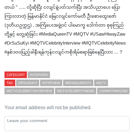
တယ် ” ….. လို့ဆိုပြီး ငလျင်နဲ့ပတ်သက်ပြီး အသိပညာပေး ပြော
ကြားလာတဲ့ မြန်မာနိုင်ငံ မြေငလျင်ကော်မတီ ဦးစောထွေးဇော်
(ဒုတိယဥက္ကဌ) , အကြံပေးအဖွဲ့ဝင် ပါမောက္ခ ဒေါက်တာ စုစုကြည်
တို့နှင့် တွေ့ဆုံခြင်း #MediaQueenTV #MQTV #USawHtwayZaw
#DrSuSuKyi #MQTVCelebrityInterview #MQTVCelebrityNews
#နှစ်၁၀၀ပြည့်ခါနီးရန်ကုန်ငလျင်ကစိုးရိမ်စရာဖြစ်နေပြီလား … ?
CATEGORY
INTERVIEW
TAG
DRSUSUKYI
INTERVIEW
MEDIAQUEENTV
MQTV
MQTVCELEBRITYINTERVIEW
MQTVCELEBRITYNEWS
USAWHTWAYZAW
Your email address will not be published.