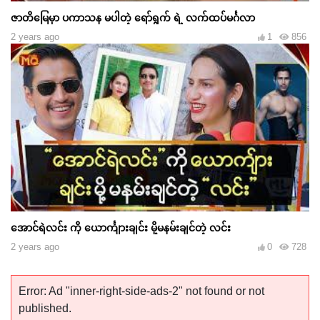
ဇာတိမြေမှာ ပကာသန မပါတဲ့ ရော်ရွက် ရဲ့ လက်ထပ်မင်္ဂလာ
2 years ago
1
856
အောင်ရဲလင်း ကို ယောင်္ကျားချင်း မို့မနမ်းချင်တဲ့ လင်း
2 years ago
0
728
Error: Ad "inner-right-side-ads-2" not found or not
published.