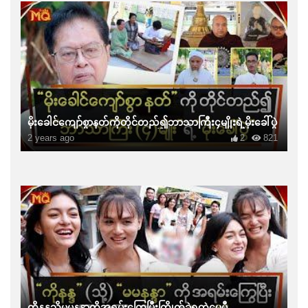
မိုးခေါင်ကျော်စွာနတ်ကိုတိုင်တည်၍ဘာသာကြီး၄မျိုးရဲ့မိုးခေါ်ပွဲ
2 years ago
2
821
ကိုနန္ဒသို့မမနန္ဒာကိုအရမ်းကြွေပြီးကြိုက်ခဲ့ရတဲ့မေမီ