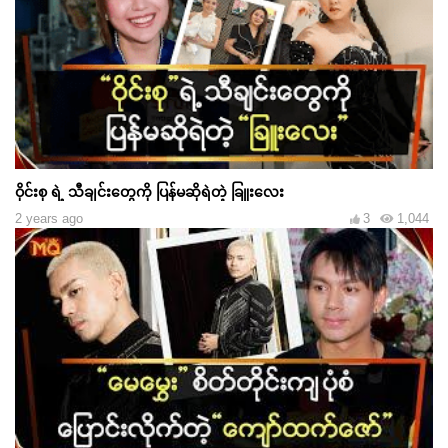
ဝိုင်းစု ရဲ့ သီချင်းတွေကို ပြန်မဆိုရဲတဲ့ ခြူးလေး
2 years ago
3
1,044