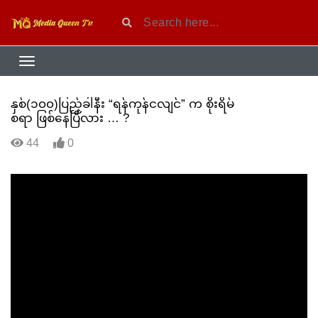
နှစ်(၁၀၀)ပြည့်ခါနီး “ရန်ကုန်ငလျင်” က စိုးရိမ်
စရာ ဖြစ်နေပြီလား … ?
44
0