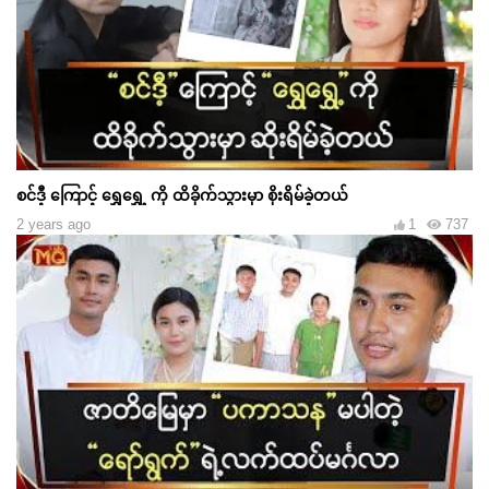
စင်ဒီ့ ကြောင့် ရွှေရွှေ့ ကို ထိခိုက်သွားမှာ စိုးရိမ်ခဲ့တယ်
2 years ago
1
737