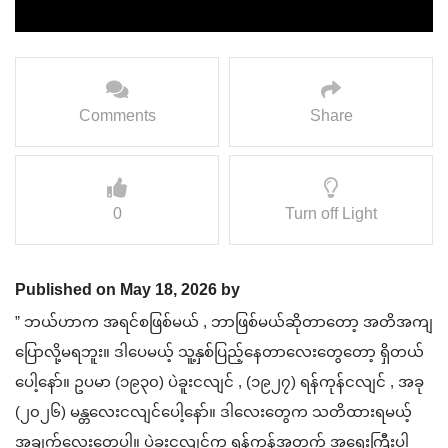
Comments
Share
0
Turn off Light
Published on May 18, 2026 by
” ဘယ်ဟာက အရင်စဖြစ်မယ် , ဘာဖြစ်မယ်ဆိုတာတော့ အတိအကျ
ပြောလို့မရဘူး။ ဒါပေမယ့် သူ့နှစ်ပြည့်နေတာလေးတွေတော့ ရှိတယ်
ပေါ့နော်။ ဥပမာ (၁၉၃၀) ပဲခူးငလျင် , (၁၉၂၇) ရန်ကုန်ငလျင် , အခု
(၂၀၂၆) မန္တလေးငလျင်ပေါ့နော်။ ဒါလေးတွေက သတိထားရမယ့်
အချက်လေးတွေပါ။ ပဲခူးငလျင်က ရန်ကုန်အတွက် အရေးကြီးပါ