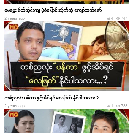
မေမွှေး စိတ်တိုင်းကျ ပုံစံပြောင်းလိုက်တဲ့ ကျော်ထက်ဇော်
2 years ago
4
747
တစ်ညလုံး ပန်ကာ ဖွင့်အိပ်ရင် လေဖြတ် နိုင်ပါသလား ?
2 years ago
1
788