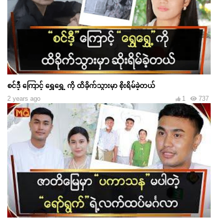
စင်ဒီ့ ကြောင့် ရွှေရွှေ့ ကို ထိခိုက်သွားမှာ စိုးရိမ်ခဲ့တယ်
2 years ago
1
737