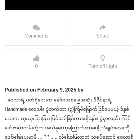
Comments
Share
0
Turn off Light
Published on February 9, 2025 by
“ ဝေလာရဲ့ ဝတ်စုံလေးက ခေါင်းအစခြေအဆုံး ဒီဇိုင်နာရဲ့
Handmade လေးပါ။ ပွဲတက်တာ (၃)ကြိမ်မြောက်ဖြစ်ပေမယ့် ဒီနှစ်
လေးက ထူးထူးခြားခြား ပြင်ဆင်ဖြစ်တာပေါ့နော်။ ပွဲမှာလည်း ကြင်
ဖော်ဇာတ်လမ်းတွဲက အသဲနုတော့ကြောက်တာပေါ့ သီချင်းလေးကို
ဖျော်ဖြေပေးမှာမို့ … ? ” ….. လို့ပြောပြလာတဲ့ သရုပ်ဆောင် ဝေလာရီ