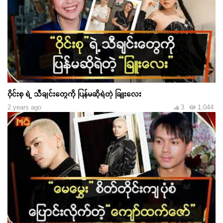
ဝိုင်းစု ရဲ့ သီချင်းတွေကို ပြန်မဆိုရဲတဲ့ ခြူးလေး
2 years ago
3
1,044