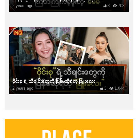
2 years ago
3
703
ဝိုင်းစု ရဲ့ သီချင်းတွေကို ပြန်မဆိုရဲတဲ့ ခြူးလေး
2 years ago
3
1,044