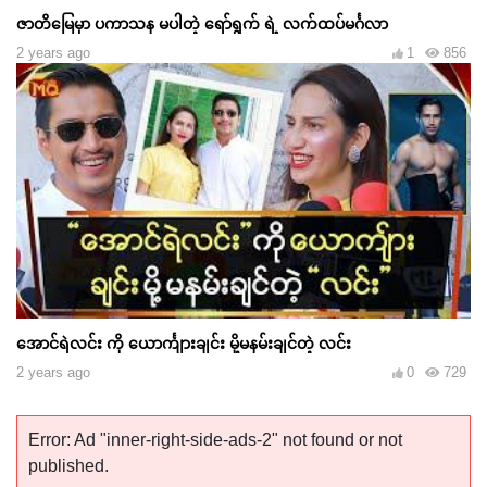
ဇာတိမြေမှာ ပကာသန မပါတဲ့ ရော်ရွက် ရဲ့ လက်ထပ်မင်္ဂလာ
2 years ago
1
856
အောင်ရဲလင်း ကို ယောင်္ကျားချင်း မို့မနမ်းချင်တဲ့ လင်း
2 years ago
0
729
Error: Ad "inner-right-side-ads-2" not found or not
published.