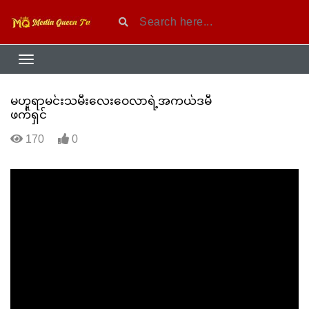
မဟူရာမင်းသမီးလေးဝေလာရဲ့အကယ်ဒမီ
ဖက်ရှင်
170
0