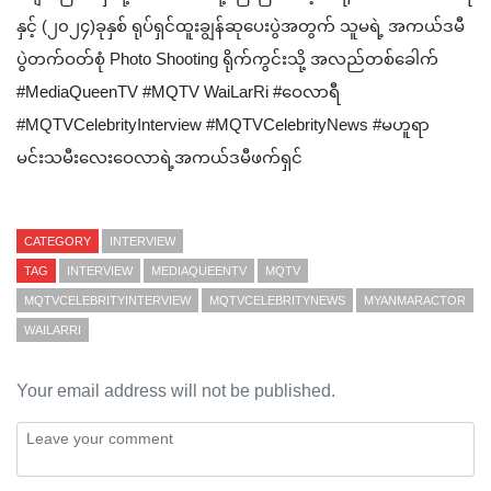
နှင့် (၂၀၂၄)ခုနှစ် ရုပ်ရှင်ထူးချွန်ဆုပေးပွဲအတွက် သူမရဲ့ အကယ်ဒမီ
ပွဲတက်ဝတ်စုံ Photo Shooting ရိုက်ကွင်းသို့ အလည်တစ်ခေါက်
#MediaQueenTV #MQTV WaiLarRi #ဝေလာရီ
#MQTVCelebrityInterview #MQTVCelebrityNews #မဟူရာ
မင်းသမီးလေးဝေလာရဲ့အကယ်ဒမီဖက်ရှင်
CATEGORY
INTERVIEW
TAG
INTERVIEW
MEDIAQUEENTV
MQTV
MQTVCELEBRITYINTERVIEW
MQTVCELEBRITYNEWS
MYANMARACTOR
WAILARRI
Your email address will not be published.