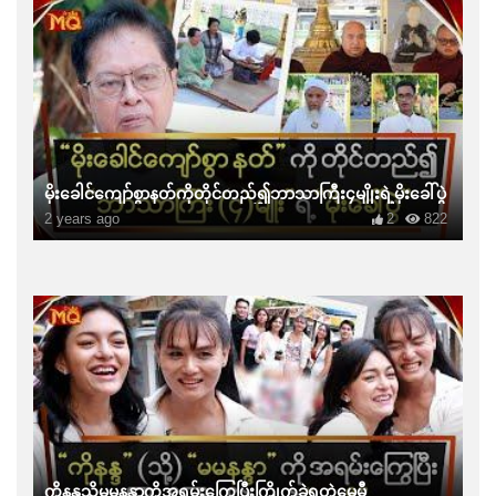
မိုးခေါင်ကျော်စွာနတ်ကိုတိုင်တည်၍ဘာသာကြီး၄မျိုးရဲ့မိုးခေါ်ပွဲ
2 years ago
2
822
ကိုနန္ဒသို့မမနန္ဒာကိုအရမ်းကြွေပြီးကြိုက်ခဲ့ရတဲ့မေမီ