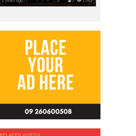
2 years ago
3
1,043
RELATED VIDEOS