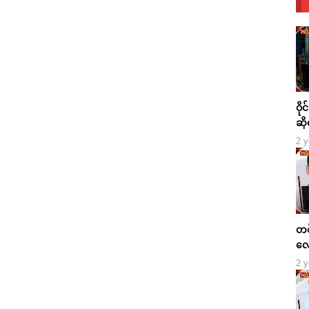
ဝို
ဆို
2 y
တစ်
လေ
2 y