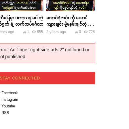
တိမြေမှာ ပကာသန မပါတဲ့
အောင်ရဲလင်း ကို ယောင်္
ာ်ရွက် ရဲ့ လက်ထပ်မင်္ဂလာ
ကျားချင်း မို့မနမ်းချင်တဲ့
လင်း
ears ago
1
855
2 years ago
0
728
rror: Ad "inner-right-side-ads-2" not found or
ot published.
STAY CONNECTED
Facebook
Instagram
Youtube
RSS