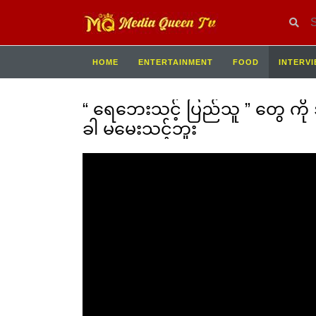
HOME
ENTERTAINMENT
FOOD
INTERV
“ ရေဘေးသင့် ပြည်သူ ” တွေ ကိ
ခါ မမေးသင့်ဘူး