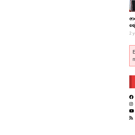
ဇာ
ရေ
2 y
E
n