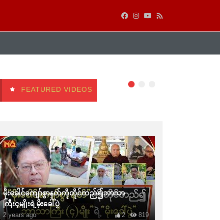
FEATURED VIDEOS
မိုးခေါင်ကျော်စွာနတ်ကိုတိုင်တည်၍ဘာသာ
ကြီး၄မျိုးရဲ့မိုးခေါ်ပွဲ
2 years ago
2
819