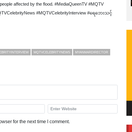
 people affected by the flood. #MediaQueenTV #MQTV
VCelebrityNews #MQTVCelebrityInterview #ရေဘေးသင့်
EBRITYINTERVIEW
MQTVCELEBRITYNEWS
MYANMARDIRECTOR
owser for the next time I comment.