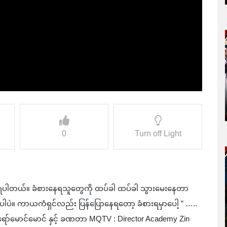
0
Turn off Light
ရပါတယ်။ ခံစားနေရသူတွေကို ထပ်ခါ ထပ်ခါ သွားမေးနေတာ
ပါပဲ။ ကာယကံရှင်လည်း ပြန်ပြောနေရတော့ ခံစားရမှာပေါ့ ” …..
ော်မောင်မောင် နှင့် ခဏတာ MQTV : Director Academy Zin