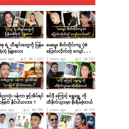
င်းစု ရဲ့ သီချင်းတွေကို ပြန်မ
မေမွှေး စိတ်တိုင်းကျ ပုံစံ
ရဲတဲ့ ခြူးလေး
ပြောင်းလိုက်တဲ့ ကျော်ထက်
ဇော်
ears ago
3
1,043
2 years ago
4
745
ညလုံး ပန်ကာ ဖွင့်အိပ်ရင်
စင်ဒီ့ ကြောင့် ရွှေရွှေ့ ကို
ဖြတ် နိုင်ပါသလား ?
ထိခိုက်သွားမှာ စိုးရိမ်ခဲ့တယ်
ears ago
1
786
2 years ago
1
734