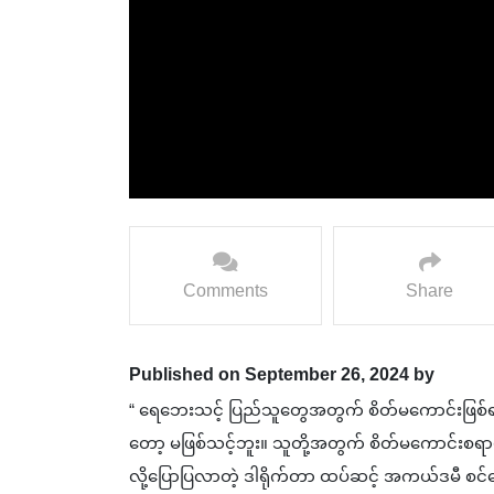
Comments
Share
Published on September 26, 2024 by
“ ရေဘေးသင့် ပြည်သူတွေအတွက် စိတ်မကောင်းဖြစ်
တော့ မဖြစ်သင့်ဘူး။ သူတို့အတွက် စိတ်မကောင်းစရာ
လို့ပြောပြလာတဲ့ ဒါရိုက်တာ ထပ်ဆင့် အကယ်ဒမီ စင်ရ