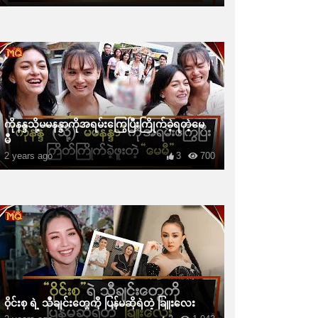
ကိုနန္ဒသို့မမနန္ဒာကိုအရမ်းကြွေပြီးကြိုက်ခဲ့ရတဲ့မေ
မီ
2 years ago
3
700
ဝိုင်းစု ရဲ့ သီချင်းတွေကို ပြန်မဆိုရဲတဲ့ ခြူးလေး