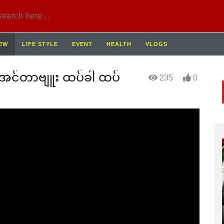
IEW
LIFE STYLE
EVENT
HEALTH
VLOGS
ု အင်တာဗျူး ထပ်ခါ ထပ်
235
0