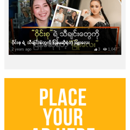
ဝိုင်းစု ရဲ့ သီချင်းတွေကို ပြန်မဆိုရဲတဲ့ ခြူးလေး
2 years ago
3
1,047