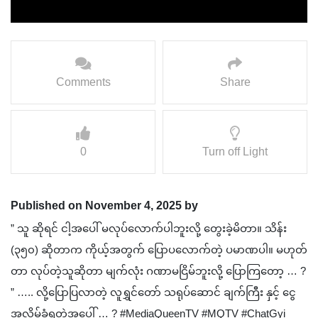
Comments
Share
0
Turn off Light
Published on November 4, 2025 by
” သူ ဆိုရင် ငါ့အပေါ် မလုပ်လောက်ပါဘူးလို့ တွေးခဲ့မိတာ။ သိန်း
(၃၅၀) ဆိုတာက ကိုယ့်အတွက် ပြောပလောက်တဲ့ ပမာဏပါ။ မဟုတ်
တာ လုပ်တဲ့သူဆိုတာ မျက်လုံး ဂဏာမငြိမ်ဘူးလို့ ပြောကြတော့ … ?
” ….. လို့ပြောပြလာတဲ့ လူရွှင်တော် သရုပ်ဆောင် ချက်ကြီး နှင့် ငွေ
အလိမ်ခံရတဲ့အပေါ် … ? #MediaQueenTV #MQTV #ChatGyi