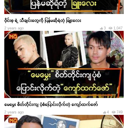
ဝိုင်းစု ရဲ့ သီချင်းတွေကို ပြန်မဆိုရဲတဲ့ ခြူးလေး
2 years ago
3
1,047
မေမွှေး စိတ်တိုင်းကျ ပုံစံပြောင်းလိုက်တဲ့ ကျော်ထက်ဇော်
2 years ago
4
749