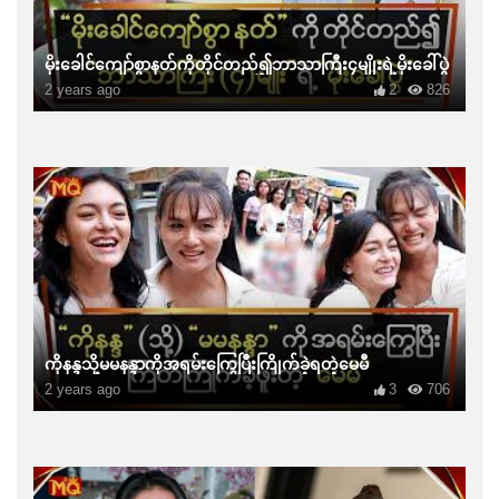
မိုးခေါင်ကျော်စွာနတ်ကိုတိုင်တည်၍ဘာသာကြီး၄မျိုးရဲ့မိုးခေါ်ပွဲ
2 years ago
2
826
ကိုနန္ဒသို့မမနန္ဒာကိုအရမ်းကြွေပြီးကြိုက်ခဲ့ရတဲ့မေမီ
2 years ago
3
706