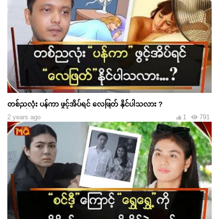
တစ်ညလုံး ပန်ကာ ဖွင့်အိပ်ရင် လေဖြတ် နိုင်ပါသလား ?
2 years ago
1
791