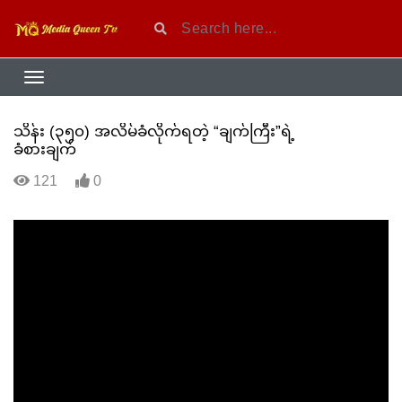
သိန်း (၃၅၀) အလိမ်ခံလိုက်ရတဲ့ “ချက်ကြီး”ရဲ့
ခံစားချက်
121
0