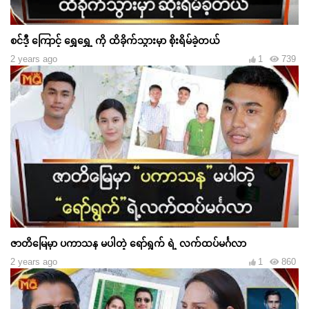
စင်ဒီ့ ကြောင့် ရွှေရွှေ့ ကို ထိခိုက်သွားမှာ စိုးရိမ်ခဲ့တယ်
2 years ago
1
739
ဇာတိမြေမှာ ပကာသန မပါတဲ့ ရော်ရွက် ရဲ့ လက်ထပ်မင်္ဂလာ
2 years ago
1
860