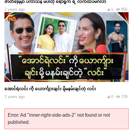
ဇာတိမြေမှာ ပကာသန မပါတဲ့ ရော်ရွက် ရဲ့ လက်ထပ်မင်္ဂလာ
2 years ago
1
856
အောင်ရဲလင်း ကို ယောင်္ကျားချင်း မို့မနမ်းချင်တဲ့ လင်း
2 years ago
0
729
Error: Ad "inner-right-side-ads-2" not found or not
published.