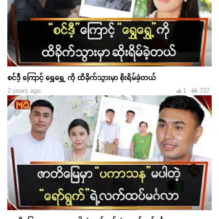
စင်ဒီ့ ကြောင့် ရွှေရွှေ့ ကို ထိခိုက်သွားမှာ စိုးရိမ်ခဲ့တယ်
2 years ago
1
737