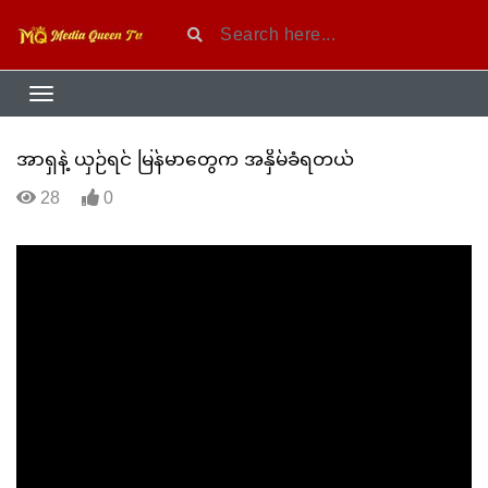
အာရှနဲ့ ယှဉ်ရင် မြန်မာတွေက အနှိမ်ခံရတယ်
28
0