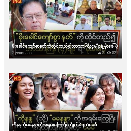
မိုးခေါင်ကျော်စွာနတ်ကိုတိုင်တည်၍ဘာသာကြီး၄မျိုးရဲ့မိုးခေါ်ပွဲ
2 years ago
2
821
ကိုနန္ဒသို့မမနန္ဒာကိုအရမ်းကြွေပြီးကြိုက်ခဲ့ရတဲ့မေမီ