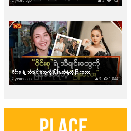
2 years ago
3
702
ဝိုင်းစု ရဲ့ သီချင်းတွေကို ပြန်မဆိုရဲတဲ့ ခြူးလေး
2 years ago
3
1,044