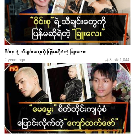
ဝိုင်းစု ရဲ့ သီချင်းတွေကို ပြန်မဆိုရဲတဲ့ ခြူးလေး
2 years ago
3
1,044