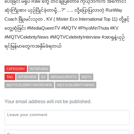
ပေးခြင်း မရှိပဲ Raw တွေ တင်ချပြစ်တာ။ ကိုယ့်ဘက်က အကောင်း
ဆုံးကြိုးစား ယှဉ်ပြိုင်ခဲ့တာမို့…?” ….. လို့ပြောပြလာတဲ့ RunWay
Coach ဖြိုးမင်းသုတ , KV ( Mister Eco International Top 11) တို့နှင့်
တွေ့ဆုံခြင်း #MediaQueenTV #MQTV #PhyoMinThuta #KV
‎#MQTVCelebrityNews #MQTVCelebrityInterview #အာရှနဲ့ယှဉ်
ရင်မြန်မာတွေကအနှိမ်ခံရတယ်
CATEGORY
INTERVIEW
TAG
INTERVIEW
KV
MEDIAQUEENTV
MQTV
MQTVCELEBRITYINTERVIEW
MQTVCELEBRITYNEWS
Your email address will not be published.