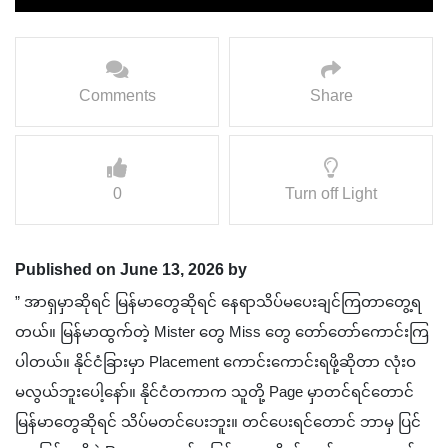
Comments
Share
0
Turn off Light
Published on June 13, 2026 by
” အာရှမှာဆိုရင် မြန်မာတွေဆိုရင် နေရာသိပ်မပေးချင်ကြတာတွေ့ရ
တယ်။ မြန်မာထွက်တဲ့ Mister တွေ Miss တွေ တော်တော်ကောင်းကြ
ပါတယ်။ နိုင်ငံခြားမှာ Placement ကောင်းကောင်းရဖို့ဆိုတာ လုံးဝ
မလွယ်ဘူးပေါ့နော်။ နိုင်ငံတကာက သူတို့ Page မှာတင်ရင်တောင်
မြန်မာတွေဆိုရင် သိပ်မတင်ပေးဘူး။ တင်ပေးရင်တောင် ဘာမှ ပြင်