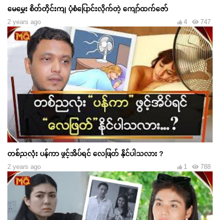
မေမွှေး စိတ်တိုင်းကျ ပုံစံပြောင်းလိုက်တဲ့ ကျော်ထက်ဇော်
2 years ago
4
747
တစ်ညလုံး ပန်ကာ ဖွင့်အိပ်ရင် လေဖြတ် နိုင်ပါသလား ?
2 years ago
1
788