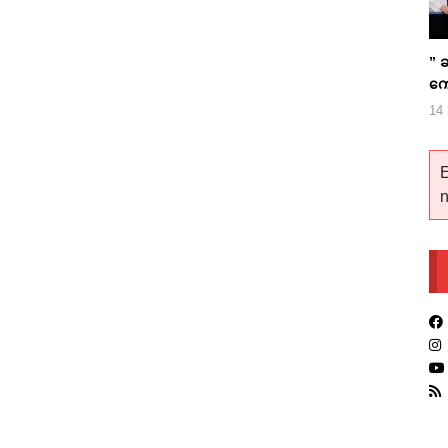
” ဆ
ကေ
ကြ
14 
E
n