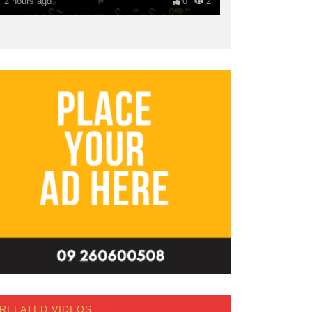
2 hours ago
0
2
RELATED VIDEOS