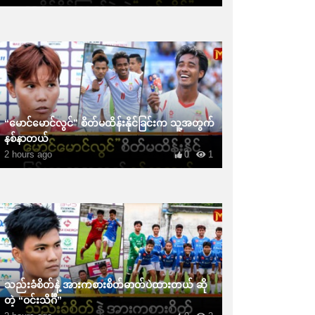
“မောင်မောင်လွင်” စိတ်မထိန်းနိုင်ခြင်းက သူ့အတွက်
နစ်နာတယ်
2 hours ago
0
1
သည်းခံစိတ်နဲ့ အားကစားစိတ်ဓာတ်ပဲထားတယ် ဆို
တဲ့ “ဝင်းသိင်္ဂီ”