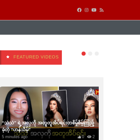
FEATURED VIDEOS
“သဲသဲ” ရဲ့အလှကို အတူတူအိပ်ရင်းတစိမ့်စိမ့်ကြည့်
ခဲ့တဲ့ “ဟန်သိမ့်”
5 minutes ago
0
2