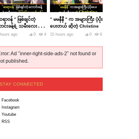
ရာဝန် ” ဖြစ်ချင်တဲ့
” မမနီနီ ” က အများကြီး ပံ့ပိုး
ာင်းခန့်ရဲ့ သမီးလေး ”
ပေးတယ် ဆိုတဲ့ Christine
ာဖြူကောင်းခန့် “
hours ago
0
4
15 hours ago
0
6
rror: Ad "inner-right-side-ads-2" not found or
ot published.
STAY CONNECTED
Facebook
Instagram
Youtube
RSS