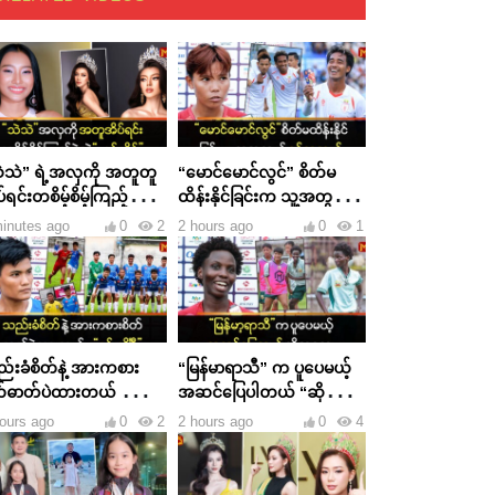
ဲသဲ” ရဲ့အလှကို အတူတူ
“မောင်မောင်လွင်” စိတ်မ
်ရင်းတစိမ့်စိမ့်ကြည့်ခဲ့တဲ့
ထိန်းနိုင်ခြင်းက သူ့အတွက်
်သိမ့်”
နစ်နာတယ်
inutes ago
0
2
2 hours ago
0
1
်းခံစိတ်နဲ့ အားကစား
“မြန်မာရာသီ” က ပူပေမယ့်
တ်ဓာတ်ပဲထားတယ် ဆိုတဲ့
အဆင်ပြေပါတယ် “ဆိုလာ
်းသိင်္ဂီ”
သူလေး”
ours ago
0
2
2 hours ago
0
4