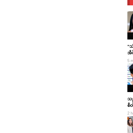
“သ
အိပ
“ဟန
5 m
သည
စိ
“ဝင
2 h