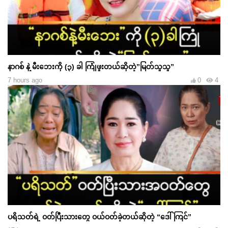
နာဂစ် နဲ့ မီးဘေးကို (၃) ခါ ကြုံဖူးတယ်ဆိုတဲ့”မြတ်သူသူ”
7 hours ago
0
4
ပရိသတ်ရဲ့ ဝတ်ပြီးသားတွေ ဝယ်ဝတ်ခဲ့တယ်ဆိုတဲ့ “ဒေါ်ကြင်”