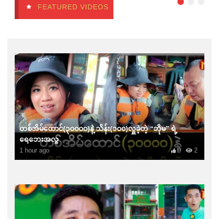
FEATURED VIDEOS
တစ်အိမ်ထောင်(၃၀၀၀၀)နဲ့ သိန်း(၁၀၀)လှူခဲ့တဲ့ “ဘိုမ” ရဲ့
ရေဘေးအလှူ
1 hour ago
0
2