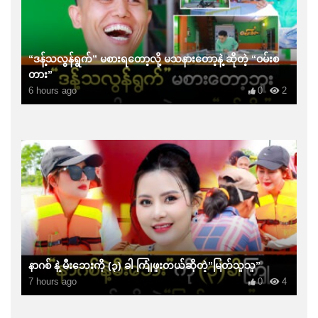
“ဒန့်သလွန်ရွက်” မစားရတော့လို့ မသနားတော့နဲ့ ဆိုတဲ့ “ဝမ်းစ
တား”
6 hours ago
0
2
နာဂစ် နဲ့ မီးဘေးကို (၃) ခါ ကြုံဖူးတယ်ဆိုတဲ့”မြတ်သူသူ”
7 hours ago
0
4