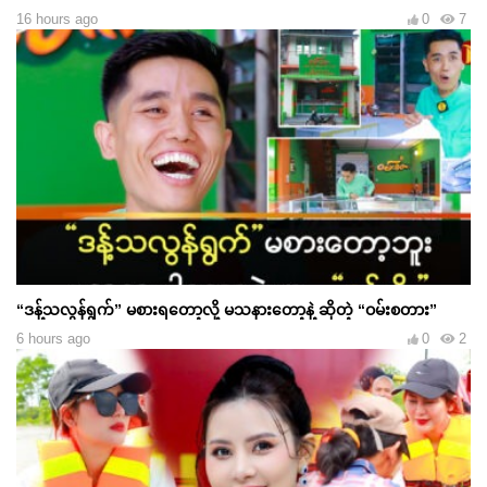
16 hours ago
0
7
“ဒန့်သလွန်ရွက်” မစားရတော့လို့ မသနားတော့နဲ့ ဆိုတဲ့ “ဝမ်းစတား”
6 hours ago
0
2