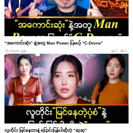
“အကောင်းဆုံး” နဲ့အတူ Man Power ပြမယ့် “C-Drone”
16 hours ago
0
5
လူတိုင်း မြင်နေတာနဲ့ ပြောင်းပြန်ပါဆိုတဲ့ “ဆုဆု”