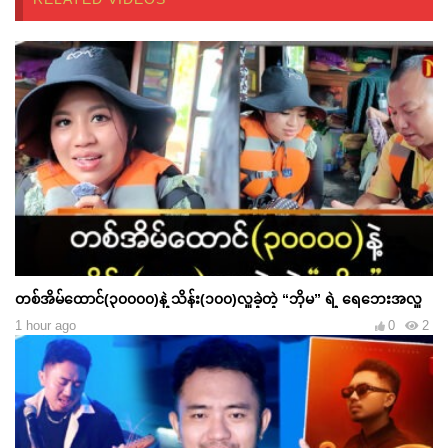
တစ်အိမ်ထောင်(၃၀၀၀၀)နဲ့ သိန်း(၁၀၀)လှူခဲ့တဲ့ “ဘိုမ” ရဲ့ ရေဘေးအလှူ
1 hour ago
0
2